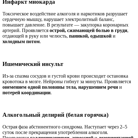
Инфаркт миокарда
Токсическое воздействие алкоголя и наркотиков разрушает
сердечную мышцу, нарушает электролитный баланс,
повышает давление. В результате — закупорка коронарных
артерий. Проявляется
острой, сжимающей болью в груди
,
отдающей в руку или челюсть,
паникой, одышкой
и
холодным потом
.
Ишемический инсульт
Из-за спазма сосудов и густой крови происходит остановка
кровотока в мозге. Нейроны гибнут за минуты. Проявляется
онемением одной половины тела, нарушением речи
и
потерей координации
.
Алкогольный делирий (белая горячка)
Острая фаза абстинентного синдрома. Наступает через 2–5
суток после прекращения употребления алкоголя.
Проявляется
галлюцинациями, агрессией
и
дезориентацией
.