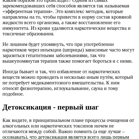
Каким образом это происходит? Одним из самых
зарекомендовавших себя способов является так называемая
«эфферентная терапия». Это комплекс методик, которые
направлены на то, чтобы привести в норму состав кровяной
жидкости всего организма, а также восстановление его
иммунитета. Из крови удаляются наркотические вещества и
токсичные образования.
Не лишним будет упомянуть, что при употреблении
наркотиков через инъекции (шприцы) зависимые часто могут
заразиться гепатитными заболеваниями, так что
вышеупомянутая терапия также помогает бороться и с ними.
Иногда бывает и так, что избавление от наркотических
веществ можно проводить и несколько иным путём, который
не потребует медикаментозного вмешательства. К ним
относят физиотерапию, иглоукалывание, сауна и тому
подобное.
Детоксикация - первый шаг
Как видите, в принципиальном плане процессы очищения от
алкогольных или наркотических токсинов ничем не
отличаются между собой. Важно помнить (а еще лучше –
осознавать), что детоксикация является всего лишь первым