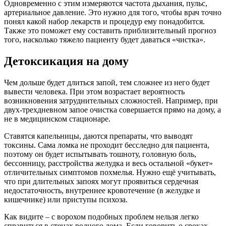
Одновременно с этим измеряются частота дыхания, пульс,
артериальное давление. Это нужно для того, чтобы врач точно
понял какой набор лекарств и процедур ему понадобится.
Также это поможет ему составить приблизительный прогноз
того, насколько тяжело пациенту будет даваться «чистка».
Детоксикация на дому
Чем дольше будет длиться запой, тем сложнее из него будет
вывести человека. При этом возрастает вероятность
возникновения затруднительных сложностей. Например, при
двух-трехдневном запое очистка совершается прямо на дому, а
не в медицинском стационаре.
Ставятся капельницы, даются препараты, что выводят
токсины. Сама ломка не проходит бесследно для пациента,
поэтому он будет испытывать тошноту, головную боль,
бессонницу, расстройства желудка и весь остальной «букет»
отличительных симптомов похмелья. Нужно ещё учитывать,
что при длительных запоях могут проявиться сердечная
недостаточность, внутреннее кровотечение (в желудке и
кишечнике) или приступы психоза.
Как видите – с ворохом подобных проблем нельзя легко
справиться в стенах родного дома. Если говорить о сроках