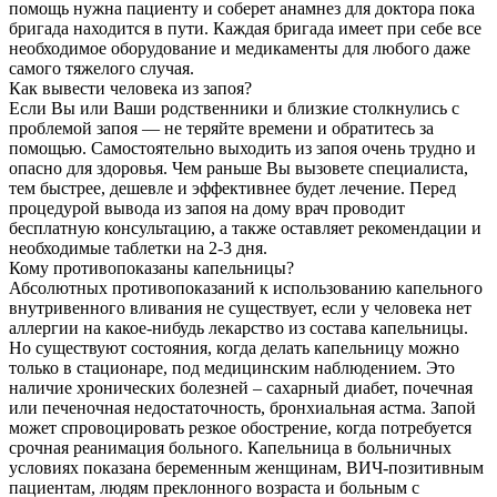
помощь нужна пациенту и соберет анамнез для доктора пока
бригада находится в пути. Каждая бригада имеет при себе все
необходимое оборудование и медикаменты для любого даже
самого тяжелого случая.
Как вывести человека из запоя?
Если Вы или Ваши родственники и близкие столкнулись с
проблемой запоя — не теряйте времени и обратитесь за
помощью. Самостоятельно выходить из запоя очень трудно и
опасно для здоровья. Чем раньше Вы вызовете специалиста,
тем быстрее, дешевле и эффективнее будет лечение. Перед
процедурой вывода из запоя на дому врач проводит
бесплатную консультацию, а также оставляет рекомендации и
необходимые таблетки на 2-3 дня.
Кому противопоказаны капельницы?
Абсолютных противопоказаний к использованию капельного
внутривенного вливания не существует, если у человека нет
аллергии на какое-нибудь лекарство из состава капельницы.
Но существуют состояния, когда делать капельницу можно
только в стационаре, под медицинским наблюдением. Это
наличие хронических болезней – сахарный диабет, почечная
или печеночная недостаточность, бронхиальная астма. Запой
может спровоцировать резкое обострение, когда потребуется
срочная реанимация больного. Капельница в больничных
условиях показана беременным женщинам, ВИЧ-позитивным
пациентам, людям преклонного возраста и больным с