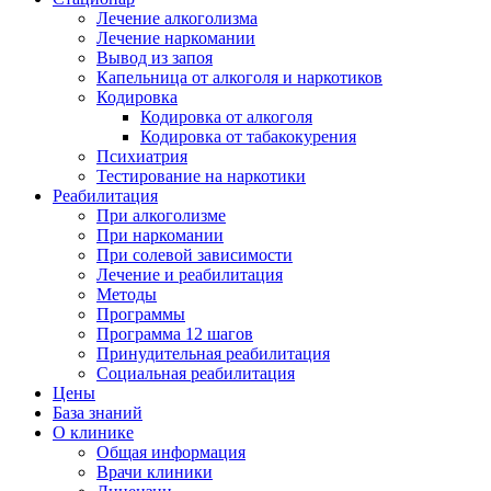
Лечение алкоголизма
Лечение наркомании
Вывод из запоя
Капельница от алкоголя и наркотиков
Кодировка
Кодировка от алкоголя
Кодировка от табакокурения
Психиатрия
Тестирование на наркотики
Реабилитация
При алкоголизме
При наркомании
При солевой зависимости
Лечение и реабилитация
Методы
Программы
Программа 12 шагов
Принудительная реабилитация
Социальная реабилитация
Цены
База знаний
О клинике
Общая информация
Врачи клиники