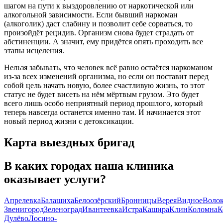
шагом на пути к выздоровлению от наркотической или
алкогольной зависимости. Если бывший наркоман
(алкоголик) даст слабину и позволит себе сорваться, то
произойдёт рецидив. Организм снова будет страдать от
абстиненции. А значит, ему придётся опять проходить все
этапы исцеления.
Нельзя забывать, что человек всё равно остаётся наркоманом
из-за всех изменений организма, но если он поставит перед
собой цель начать новую, более счастливую жизнь, то этот
статус не будет висеть на нём мёртвым грузом. Это будет
всего лишь особо неприятный период прошлого, который
теперь навсегда останется именно там. И начинается этот
новый период жизни с детоксикации.
Карта
выездных бригад
В каких городах
наша клиника
оказывает услуги?
Апрелевка
Балашиха
Белоозёрский
Бронницы
Верея
Видное
Волок
Звенигород
Зеленоград
Ивантеевка
Истра
Кашира
Клин
Коломна
К
Дулёво
Лосино-