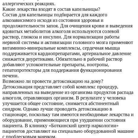
аллергических реакциях.
Какие лекарства входят в состав капельницы?
Состав для капельницы подбирается для каждого
алкозависимого исходя из состояния здоровья и
продолжительности запоя. Для очищения крови и выведения
ядовитых метаболитов алкоголя используются солевой
раствор, глюкоза и инсулин. Для нормализации работы
нервной системы и активизации головного мозга применяют
витаминно-минеральные комплексы, сердечная мышца
поддерживается кардиопрепаратами, артериальное давление
снижается диуретиками. Обязательно в рабочий раствор
добавляют успокоительные препараты, ноотропы,
гепатопротекторы для поддержания функционирования
печени.
Возможно ли провести детоксикацию на дому?
Детоксикация представляет собой комплекс процедур,
направленных на выведение из организма продуктов распада
алкоголя, отравляющих организм. В результате у человека
улучшается общее состояние, снимается абстинентный
синдром. Однако лучше проводить детоксикацию в
стационаре, поскольку там имеются необходимые лекарства и
оборудование, применяющиеся при ухудшении состояния
пациента. В клинику «Боткинский центр наркологии»
пациентов доставляют на специально оборудованной машине
с проблесковым маячком.