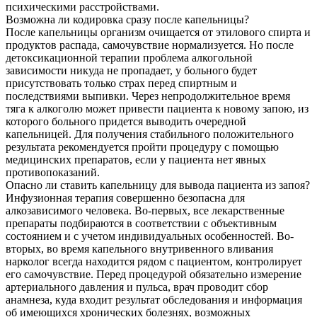
психическими расстройствами.
Возможна ли кодировка сразу после капельницы?
После капельницы организм очищается от этилового спирта и
продуктов распада, самочувствие нормализуется. Но после
детоксикационной терапии проблема алкогольной
зависимости никуда не пропадает, у больного будет
присутствовать только страх перед спиртным и
последствиями выпивки. Через непродолжительное время
тяга к алкоголю может привести пациента к новому запою, из
которого больного придется выводить очередной
капельницей. Для получения стабильного положительного
результата рекомендуется пройти процедуру с помощью
медицинских препаратов, если у пациента нет явных
противопоказаний.
Опасно ли ставить капельницу для вывода пациента из запоя?
Инфузионная терапия совершенно безопасна для
алкозависимого человека. Во-первых, все лекарственные
препараты подбираются в соответствии с объективным
состоянием и с учетом индивидуальных особенностей. Во-
вторых, во время капельного внутривенного вливания
нарколог всегда находится рядом с пациентом, контролирует
его самочувствие. Перед процедурой обязательно измерение
артериального давления и пульса, врач проводит сбор
анамнеза, куда входит результат обследования и информация
об имеющихся хронических болезнях, возможных