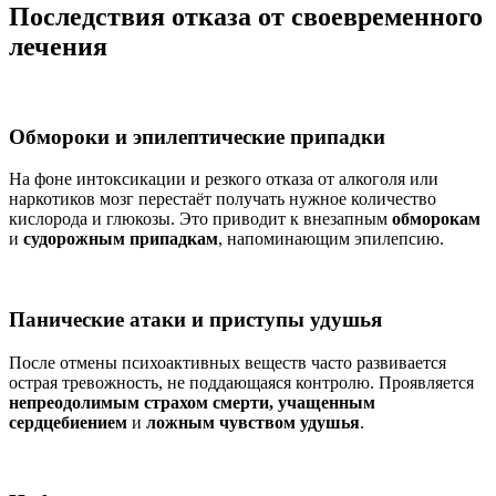
Последствия отказа от своевременного
лечения
Обмороки и эпилептические припадки
На фоне интоксикации и резкого отказа от алкоголя или
наркотиков мозг перестаёт получать нужное количество
кислорода и глюкозы. Это приводит к внезапным
обморокам
и
судорожным припадкам
, напоминающим эпилепсию.
Панические атаки и приступы удушья
После отмены психоактивных веществ часто развивается
острая тревожность, не поддающаяся контролю. Проявляется
непреодолимым страхом смерти, учащенным
сердцебиением
и
ложным чувством удушья
.