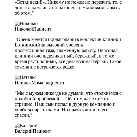
«Боткинский». Никому не пожелаю пережить то, с
чем столкнулись, но наконец то мы можем забыть
об этом."
Николай
Пациент
"Очень хочется поблагодарить коллектив клиники
Боткинский за высокий уровень
профессионализма, слаженную работу. Персонал
клиники очень деликатный, бережный, в то же
время расторопный, всё делается мастерски. Такое
сочетание встречается редко."
Наталья
Мама пациента
"Мы с мужем никогда не думали, что столкнёмся с
подобной проблемой… Об этом даже писать
страшно. Наш сын попал в дурную компанию и
увлёкся наркотиками. Но врачи клиники его
спасли."
Валерий
Пациент