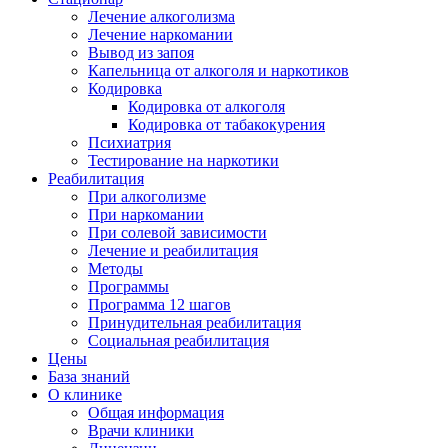
Лечение алкоголизма
Лечение наркомании
Вывод из запоя
Капельница от алкоголя и наркотиков
Кодировка
Кодировка от алкоголя
Кодировка от табакокурения
Психиатрия
Тестирование на наркотики
Реабилитация
При алкоголизме
При наркомании
При солевой зависимости
Лечение и реабилитация
Методы
Программы
Программа 12 шагов
Принудительная реабилитация
Социальная реабилитация
Цены
База знаний
О клинике
Общая информация
Врачи клиники