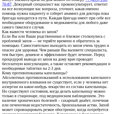
70-87
. Дежурный специалист вас проконсультирует, ответит
на все волнующие вас вопросы, уточнит, какая именно
помощь нужна пациенту и соберет анамнез для доктора пока
бригада находится в пути. Каждая бригада имеет при себе все
необходимое оборудование и медикаменты для любого даже
самого тяжелого случая.
Как вывести человека из запоя?
Если Вы или Ваши родственники и близкие столкнулись с
проблемой запоя — не теряйте времени и обратитесь за
помощью. Самостоятельно выходить из запоя очень трудно и
опасно для здоровья. Чем раньше Вы вызовете специалиста,
тем быстрее, дешевле и эффективнее будет лечение. Перед
процедурой вывода из запоя на дому врач проводит
бесплатную консультацию, а также оставляет рекомендации и
необходимые таблетки на 2-3 дня.
Кому противопоказаны капельницы?
Абсолютных противопоказаний к использованию капельного
внутривенного вливания не существует, если у человека нет
аллергии на какое-нибудь лекарство из состава капельницы.
Но существуют состояния, когда делать капельницу можно
только в стационаре, под медицинским наблюдением. Это
наличие хронических болезней – сахарный диабет, почечная
или печеночная недостаточность, бронхиальная астма. Запой
может спровоцировать резкое обострение, когда потребуется