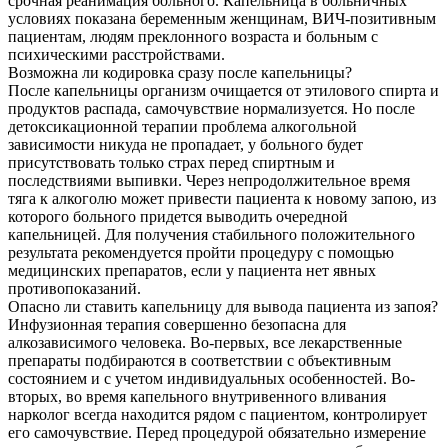
срочная реанимация больного. Капельница в больничных
условиях показана беременным женщинам, ВИЧ-позитивным
пациентам, людям преклонного возраста и больным с
психическими расстройствами.
Возможна ли кодировка сразу после капельницы?
После капельницы организм очищается от этилового спирта и
продуктов распада, самочувствие нормализуется. Но после
детоксикационной терапии проблема алкогольной
зависимости никуда не пропадает, у больного будет
присутствовать только страх перед спиртным и
последствиями выпивки. Через непродолжительное время
тяга к алкоголю может привести пациента к новому запою, из
которого больного придется выводить очередной
капельницей. Для получения стабильного положительного
результата рекомендуется пройти процедуру с помощью
медицинских препаратов, если у пациента нет явных
противопоказаний.
Опасно ли ставить капельницу для вывода пациента из запоя?
Инфузионная терапия совершенно безопасна для
алкозависимого человека. Во-первых, все лекарственные
препараты подбираются в соответствии с объективным
состоянием и с учетом индивидуальных особенностей. Во-
вторых, во время капельного внутривенного вливания
нарколог всегда находится рядом с пациентом, контролирует
его самочувствие. Перед процедурой обязательно измерение