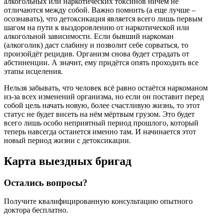
алкогольных или наркотических токсинов ничем не
отличаются между собой. Важно помнить (а еще лучше –
осознавать), что детоксикация является всего лишь первым
шагом на пути к выздоровлению от наркотической или
алкогольной зависимости. Если бывший наркоман
(алкоголик) даст слабину и позволит себе сорваться, то
произойдёт рецидив. Организм снова будет страдать от
абстиненции. А значит, ему придётся опять проходить все
этапы исцеления.
Нельзя забывать, что человек всё равно остаётся наркоманом
из-за всех изменений организма, но если он поставит перед
собой цель начать новую, более счастливую жизнь, то этот
статус не будет висеть на нём мёртвым грузом. Это будет
всего лишь особо неприятный период прошлого, который
теперь навсегда останется именно там. И начинается этот
новый период жизни с детоксикации.
Карта
выездных бригад
Остались вопросы?
Получите квалифицированную консультацию опытного
доктора бесплатно.