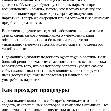
Очищение начинается с боли (психологической и
физической), которую будет чувствовать наркоман при
возникновении «ломки», потому что к этому моменту его
тело и сознание привыкли к регулярному получению
наркотика. Теперь же очередной приём отложен и зависимому
придётся пережить это.
Естественно, лучше всего, чтобы абстиненция проходила в
стенах специального медицинского учреждения, ради
обеспечения безопасности больного и того, что он
«правильно» переживет ломку, можно сказать – отделается
малой кровью.
В домашних условиях подобного будет трудно достичь. Если
больной решит «ломаться» самостоятельно, то всегда высока
вероятность того, что он попросту сорвётся (убедив самого
себя, находясь под негативным влиянием своего окружения,
имея доступ к денежным средствам) и начнёт вновь
употреблять наркотики.
Как проходят процедуры
Детоксикация включает в себя приём медикаментозных
средств, лекарственных растворов и комплекс витаминов. Все
они помогают не только вывести токсины, но и восстановить