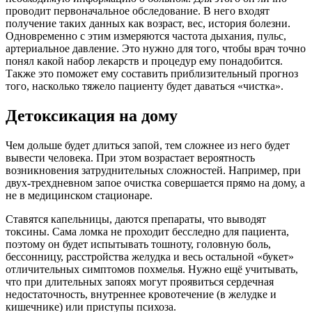
проводит первоначальное обследование. В него входят
получение таких данных как возраст, вес, история болезни.
Одновременно с этим измеряются частота дыхания, пульс,
артериальное давление. Это нужно для того, чтобы врач точно
понял какой набор лекарств и процедур ему понадобится.
Также это поможет ему составить приблизительный прогноз
того, насколько тяжело пациенту будет даваться «чистка».
Детоксикация на дому
Чем дольше будет длиться запой, тем сложнее из него будет
вывести человека. При этом возрастает вероятность
возникновения затруднительных сложностей. Например, при
двух-трехдневном запое очистка совершается прямо на дому, а
не в медицинском стационаре.
Ставятся капельницы, даются препараты, что выводят
токсины. Сама ломка не проходит бесследно для пациента,
поэтому он будет испытывать тошноту, головную боль,
бессонницу, расстройства желудка и весь остальной «букет»
отличительных симптомов похмелья. Нужно ещё учитывать,
что при длительных запоях могут проявиться сердечная
недостаточность, внутреннее кровотечение (в желудке и
кишечнике) или приступы психоза.