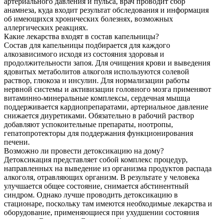
артериального давления и пульса, врач проводит сбор
анамнеза, куда входит результат обследования и информация
об имеющихся хронических болезнях, возможных
аллергических реакциях.
Какие лекарства входят в состав капельницы?
Состав для капельницы подбирается для каждого
алкозависимого исходя из состояния здоровья и
продолжительности запоя. Для очищения крови и выведения
ядовитых метаболитов алкоголя используются солевой
раствор, глюкоза и инсулин. Для нормализации работы
нервной системы и активизации головного мозга применяют
витаминно-минеральные комплексы, сердечная мышца
поддерживается кардиопрепаратами, артериальное давление
снижается диуретиками. Обязательно в рабочий раствор
добавляют успокоительные препараты, ноотропы,
гепатопротекторы для поддержания функционирования
печени.
Возможно ли провести детоксикацию на дому?
Детоксикация представляет собой комплекс процедур,
направленных на выведение из организма продуктов распада
алкоголя, отравляющих организм. В результате у человека
улучшается общее состояние, снимается абстинентный
синдром. Однако лучше проводить детоксикацию в
стационаре, поскольку там имеются необходимые лекарства и
оборудование, применяющиеся при ухудшении состояния