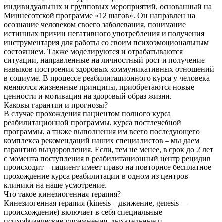
индивидуальных и групповых мероприятий, основанный на
Миннесотской программе «12 шагов». Он направлен на
осознание человеком своего заболевания, понимание
истинных причин негативного употребления и получения
инструментария для работы со своим психоэмоциональным
состоянием. Также моделируются и отрабатываются
ситуации, направленные на личностный рост и получение
навыков построения здоровых коммуникативных отношений
в социуме. В процессе реабилитационного курса у человека
меняются жизненные принципы, приобретаются новые
ценности и мотивация на здоровый образ жизни.
Каковы гарантии и прогнозы?
В случае прохождения пациентом полного курса
реабилитационной программы, курса постлечебной
программы, а также выполнения им всего последующего
комплекса рекомендаций наших специалистов – мы даем
гарантию выздоровления. Если, тем не менее, в срок до 2 лет
с момента поступления в реабилитационный центр рецидив
происходит – пациент имеет право на повторное бесплатное
прохождение курса реабилитации в одном из центров
клиники на наше усмотрение.
Что такое кинезиогенная терапия?
Кинезиогенная терапия (kinesis – движение, genesis —
происхождение) включает в себя специальные
психофизические упражнения, дыхательные и