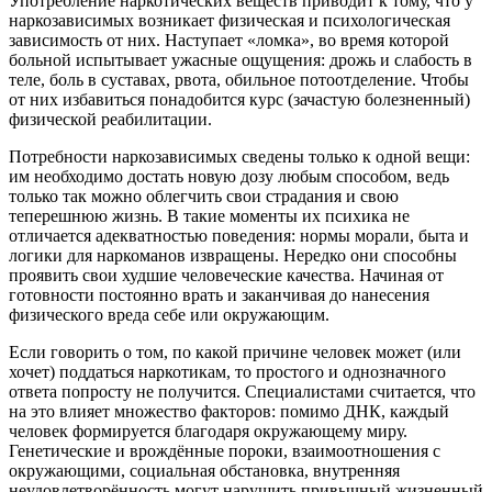
Употребление наркотических веществ приводит к тому, что у
наркозависимых возникает физическая и психологическая
зависимость от них. Наступает «ломка», во время которой
больной испытывает ужасные ощущения: дрожь и слабость в
теле, боль в суставах, рвота, обильное потоотделение. Чтобы
от них избавиться понадобится курс (зачастую болезненный)
физической реабилитации.
Потребности наркозависимых сведены только к одной вещи:
им необходимо достать новую дозу любым способом, ведь
только так можно облегчить свои страдания и свою
теперешнюю жизнь. В такие моменты их психика не
отличается адекватностью поведения: нормы морали, быта и
логики для наркоманов извращены. Нередко они способны
проявить свои худшие человеческие качества. Начиная от
готовности постоянно врать и заканчивая до нанесения
физического вреда себе или окружающим.
Если говорить о том, по какой причине человек может (или
хочет) поддаться наркотикам, то простого и однозначного
ответа попросту не получится. Специалистами считается, что
на это влияет множество факторов: помимо ДНК, каждый
человек формируется благодаря окружающему миру.
Генетические и врождённые пороки, взаимоотношения с
окружающими, социальная обстановка, внутренняя
неудовлетворённость могут нарушить привычный жизненный