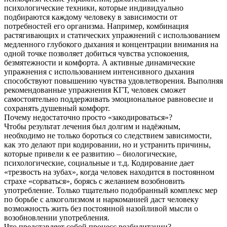
психологические техники, которые индивидуально
подбираются каждому человеку в зависимости от
потребностей его организма. Например, комбинация
растягивающих и статических упражнений с использованием
медленного глубокого дыхания и концентрации внимания на
одной точке позволяет добиться чувства успокоения,
безмятежности и комфорта. А активные динамические
упражнения с использованием интенсивного дыхания
способствуют повышению чувства удовлетворения. Выполняя
рекомендованные упражнения КГТ, человек сможет
самостоятельно поддерживать эмоциональное равновесие и
сохранять душевный комфорт.
Почему недостаточно просто «закодироваться»?
Чтобы результат лечения был долгим и надёжным,
необходимо не только бороться со следствием зависимости,
как это делают при кодировании, но и устранить причины,
которые привели к ее развитию – биологические,
психологические, социальные и т.д. Кодирование дает
«трезвость на зубах», когда человек находится в постоянном
страхе «сорваться», борясь с желанием возобновить
употребление. Только тщательно подобранный комплекс мер
по борьбе с алкоголизмом и наркоманией даст человеку
возможность жить без постоянной назойливой мысли о
возобновлении употребления.
Что представляет собой процесс реабилитации?