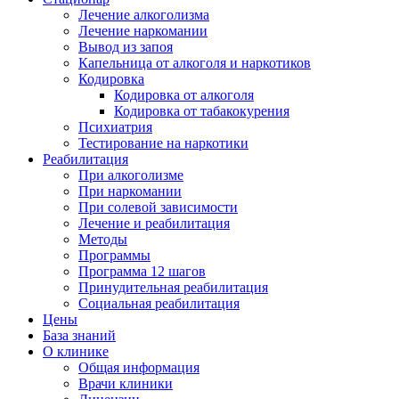
Лечение алкоголизма
Лечение наркомании
Вывод из запоя
Капельница от алкоголя и наркотиков
Кодировка
Кодировка от алкоголя
Кодировка от табакокурения
Психиатрия
Тестирование на наркотики
Реабилитация
При алкоголизме
При наркомании
При солевой зависимости
Лечение и реабилитация
Методы
Программы
Программа 12 шагов
Принудительная реабилитация
Социальная реабилитация
Цены
База знаний
О клинике
Общая информация
Врачи клиники