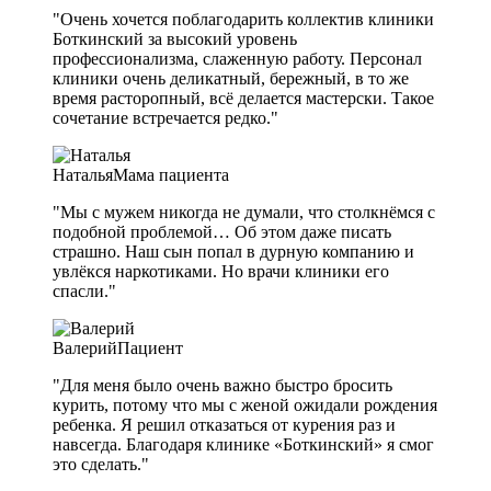
"Очень хочется поблагодарить коллектив клиники
Боткинский за высокий уровень
профессионализма, слаженную работу. Персонал
клиники очень деликатный, бережный, в то же
время расторопный, всё делается мастерски. Такое
сочетание встречается редко."
Наталья
Мама пациента
"Мы с мужем никогда не думали, что столкнёмся с
подобной проблемой… Об этом даже писать
страшно. Наш сын попал в дурную компанию и
увлёкся наркотиками. Но врачи клиники его
спасли."
Валерий
Пациент
"Для меня было очень важно быстро бросить
курить, потому что мы с женой ожидали рождения
ребенка. Я решил отказаться от курения раз и
навсегда. Благодаря клинике «Боткинский» я смог
это сделать."