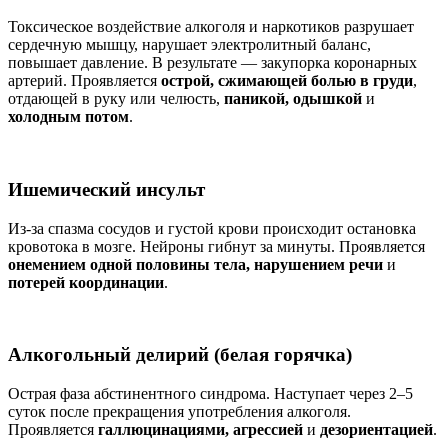
Токсическое воздействие алкоголя и наркотиков разрушает
сердечную мышцу, нарушает электролитный баланс,
повышает давление. В результате — закупорка коронарных
артерий. Проявляется
острой, сжимающей болью в груди
,
отдающей в руку или челюсть,
паникой, одышкой
и
холодным потом
.
Ишемический инсульт
Из-за спазма сосудов и густой крови происходит остановка
кровотока в мозге. Нейроны гибнут за минуты. Проявляется
онемением одной половины тела, нарушением речи
и
потерей координации
.
Алкогольный делирий (белая горячка)
Острая фаза абстинентного синдрома. Наступает через 2–5
суток после прекращения употребления алкоголя.
Проявляется
галлюцинациями, агрессией
и
дезориентацией
.