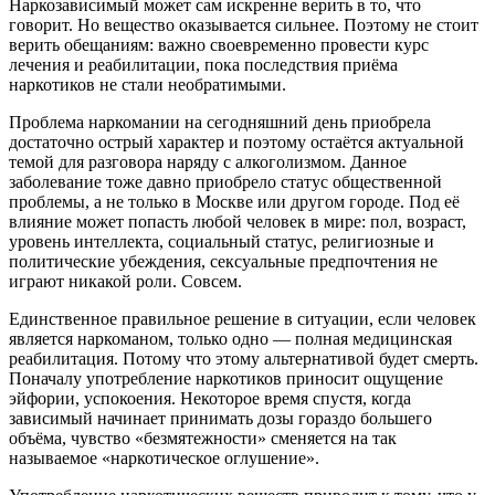
Наркозависимый может сам искренне верить в то, что
говорит. Но вещество оказывается сильнее. Поэтому не стоит
верить обещаниям: важно своевременно провести курс
лечения и реабилитации, пока последствия приёма
наркотиков не стали необратимыми.
Проблема наркомании на сегодняшний день приобрела
достаточно острый характер и поэтому остаётся актуальной
темой для разговора наряду с алкоголизмом. Данное
заболевание тоже давно приобрело статус общественной
проблемы, а не только в Москве или другом городе. Под её
влияние может попасть любой человек в мире: пол, возраст,
уровень интеллекта, социальный статус, религиозные и
политические убеждения, сексуальные предпочтения не
играют никакой роли. Совсем.
Единственное правильное решение в ситуации, если человек
является наркоманом, только одно — полная медицинская
реабилитация. Потому что этому альтернативой будет смерть.
Поначалу употребление наркотиков приносит ощущение
эйфории, успокоения. Некоторое время спустя, когда
зависимый начинает принимать дозы гораздо большего
объёма, чувство «безмятежности» сменяется на так
называемое «наркотическое оглушение».