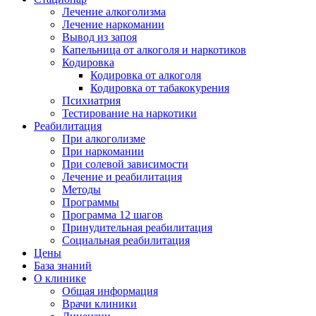
Лечение алкоголизма
Лечение наркомании
Вывод из запоя
Капельница от алкоголя и наркотиков
Кодировка
Кодировка от алкоголя
Кодировка от табакокурения
Психиатрия
Тестирование на наркотики
Реабилитация
При алкоголизме
При наркомании
При солевой зависимости
Лечение и реабилитация
Методы
Программы
Программа 12 шагов
Принудительная реабилитация
Социальная реабилитация
Цены
База знаний
О клинике
Общая информация
Врачи клиники