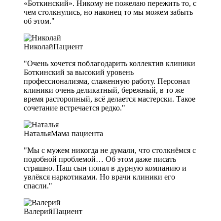
«Боткинский». Никому не пожелаю пережить то, с
чем столкнулись, но наконец то мы можем забыть
об этом."
Николай
Пациент
"Очень хочется поблагодарить коллектив клиники
Боткинский за высокий уровень
профессионализма, слаженную работу. Персонал
клиники очень деликатный, бережный, в то же
время расторопный, всё делается мастерски. Такое
сочетание встречается редко."
Наталья
Мама пациента
"Мы с мужем никогда не думали, что столкнёмся с
подобной проблемой… Об этом даже писать
страшно. Наш сын попал в дурную компанию и
увлёкся наркотиками. Но врачи клиники его
спасли."
Валерий
Пациент