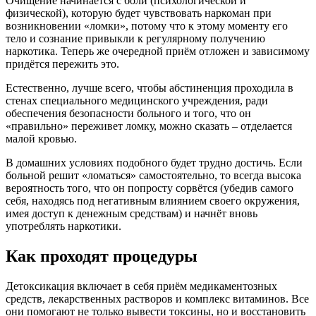
Очищение начинается с боли (психологической и
физической), которую будет чувствовать наркоман при
возникновении «ломки», потому что к этому моменту его
тело и сознание привыкли к регулярному получению
наркотика. Теперь же очередной приём отложен и зависимому
придётся пережить это.
Естественно, лучше всего, чтобы абстиненция проходила в
стенах специального медицинского учреждения, ради
обеспечения безопасности больного и того, что он
«правильно» переживет ломку, можно сказать – отделается
малой кровью.
В домашних условиях подобного будет трудно достичь. Если
больной решит «ломаться» самостоятельно, то всегда высока
вероятность того, что он попросту сорвётся (убедив самого
себя, находясь под негативным влиянием своего окружения,
имея доступ к денежным средствам) и начнёт вновь
употреблять наркотики.
Как проходят процедуры
Детоксикация включает в себя приём медикаментозных
средств, лекарственных растворов и комплекс витаминов. Все
они помогают не только вывести токсины, но и восстановить