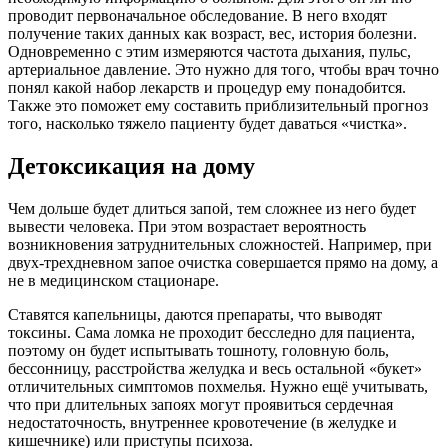
проводит первоначальное обследование. В него входят
получение таких данных как возраст, вес, история болезни.
Одновременно с этим измеряются частота дыхания, пульс,
артериальное давление. Это нужно для того, чтобы врач точно
понял какой набор лекарств и процедур ему понадобится.
Также это поможет ему составить приблизительный прогноз
того, насколько тяжело пациенту будет даваться «чистка».
Детоксикация на дому
Чем дольше будет длиться запой, тем сложнее из него будет
вывести человека. При этом возрастает вероятность
возникновения затруднительных сложностей. Например, при
двух-трехдневном запое очистка совершается прямо на дому, а
не в медицинском стационаре.
Ставятся капельницы, даются препараты, что выводят
токсины. Сама ломка не проходит бесследно для пациента,
поэтому он будет испытывать тошноту, головную боль,
бессонницу, расстройства желудка и весь остальной «букет»
отличительных симптомов похмелья. Нужно ещё учитывать,
что при длительных запоях могут проявиться сердечная
недостаточность, внутреннее кровотечение (в желудке и
кишечнике) или приступы психоза.