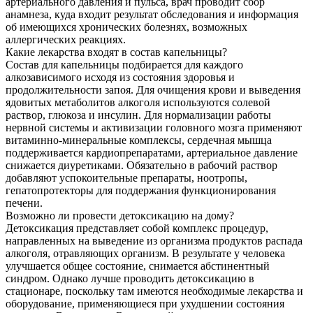
артериального давления и пульса, врач проводит сбор
анамнеза, куда входит результат обследования и информация
об имеющихся хронических болезнях, возможных
аллергических реакциях.
Какие лекарства входят в состав капельницы?
Состав для капельницы подбирается для каждого
алкозависимого исходя из состояния здоровья и
продолжительности запоя. Для очищения крови и выведения
ядовитых метаболитов алкоголя используются солевой
раствор, глюкоза и инсулин. Для нормализации работы
нервной системы и активизации головного мозга применяют
витаминно-минеральные комплексы, сердечная мышца
поддерживается кардиопрепаратами, артериальное давление
снижается диуретиками. Обязательно в рабочий раствор
добавляют успокоительные препараты, ноотропы,
гепатопротекторы для поддержания функционирования
печени.
Возможно ли провести детоксикацию на дому?
Детоксикация представляет собой комплекс процедур,
направленных на выведение из организма продуктов распада
алкоголя, отравляющих организм. В результате у человека
улучшается общее состояние, снимается абстинентный
синдром. Однако лучше проводить детоксикацию в
стационаре, поскольку там имеются необходимые лекарства и
оборудование, применяющиеся при ухудшении состояния