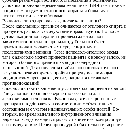
срочная реанимация больного. Капельница в больничных
условиях показана беременным женщинам, ВИЧ-позитивным
пациентам, людям преклонного возраста и больным с
психическими расстройствами.
Возможна ли кодировка сразу после капельницы?
После капельницы организм очищается от этилового спирта и
продуктов распада, самочувствие нормализуется. Но после
детоксикационной терапии проблема алкогольной
зависимости никуда не пропадает, у больного будет
присутствовать только страх перед спиртным и
последствиями выпивки. Через непродолжительное время
тяга к алкоголю может привести пациента к новому запою, из
которого больного придется выводить очередной
капельницей. Для получения стабильного положительного
результата рекомендуется пройти процедуру с помощью
медицинских препаратов, если у пациента нет явных
противопоказаний.
Опасно ли ставить капельницу для вывода пациента из запоя?
Инфузионная терапия совершенно безопасна для
алкозависимого человека. Во-первых, все лекарственные
препараты подбираются в соответствии с объективным
состоянием и с учетом индивидуальных особенностей. Во-
вторых, во время капельного внутривенного вливания
нарколог всегда находится рядом с пациентом, контролирует
его самочувствие. Перед процедурой обязательно измерение