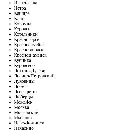
Ивантеевка
Истра
Кашира
Клин
Коломна
Королев
Котельники
Красногорск
Красноармейск
Краснозаводск
Краснознаменск
Кубинка
Куровское
Ликино-Дулёво
Лосино-Петровский
Луховицы
Лобня
Лыткарино
Люберцы
Можайск
Москва
Московский
Мытищи
Наро-Фоминск
Нахабино