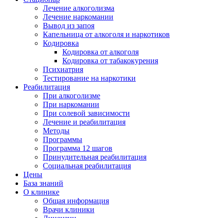
Лечение алкоголизма
Лечение наркомании
Вывод из запоя
Капельница от алкоголя и наркотиков
Кодировка
Кодировка от алкоголя
Кодировка от табакокурения
Психиатрия
Тестирование на наркотики
Реабилитация
При алкоголизме
При наркомании
При солевой зависимости
Лечение и реабилитация
Методы
Программы
Программа 12 шагов
Принудительная реабилитация
Социальная реабилитация
Цены
База знаний
О клинике
Общая информация
Врачи клиники