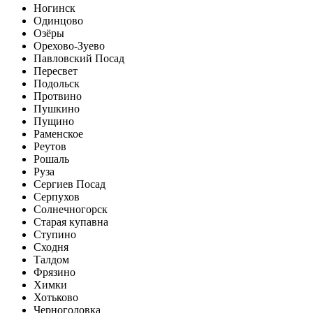
Ногинск
Одинцово
Озёры
Орехово-Зуево
Павловский Посад
Пересвет
Подольск
Протвино
Пушкино
Пущино
Раменское
Реутов
Рошаль
Руза
Сергиев Посад
Серпухов
Солнечногорск
Старая купавна
Ступино
Сходня
Талдом
Фрязино
Химки
Хотьково
Черноголовка