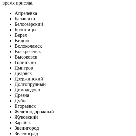
время приезда.
Апрелевка
Балашиха
Белоозёрский
Бронницы
Верея
Видное
Волоколамск
Воскресенск
Высоковск
Голицыно
Дмитров
Дедовск
Дзержинский
Долгопрудный
Домодедово
Дрезна
Дубна
Егорьевск
Железнодорожный
Жуковский
Зарайск
Звенигород
Зеленоград