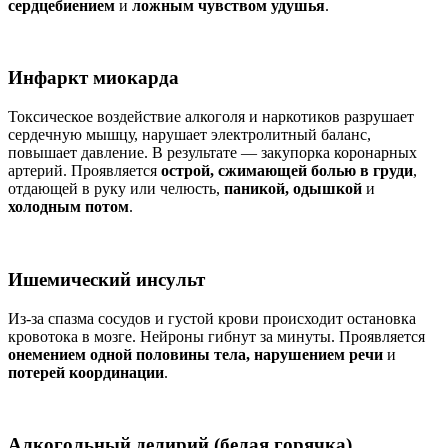
сердцебиением
и
ложным чувством удушья
.
Инфаркт миокарда
Токсическое воздействие алкоголя и наркотиков разрушает
сердечную мышцу, нарушает электролитный баланс,
повышает давление. В результате — закупорка коронарных
артерий. Проявляется
острой, сжимающей болью в груди
,
отдающей в руку или челюсть,
паникой, одышкой
и
холодным потом
.
Ишемический инсульт
Из-за спазма сосудов и густой крови происходит остановка
кровотока в мозге. Нейроны гибнут за минуты. Проявляется
онемением одной половины тела, нарушением речи
и
потерей координации
.
Алкогольный делирий (белая горячка)