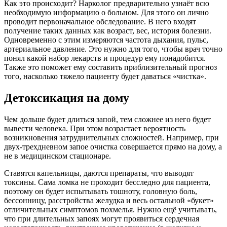
Как это происходит? Нарколог предварительно узнаёт всю
необходимую информацию о больном. Для этого он лично
проводит первоначальное обследование. В него входят
получение таких данных как возраст, вес, история болезни.
Одновременно с этим измеряются частота дыхания, пульс,
артериальное давление. Это нужно для того, чтобы врач точно
понял какой набор лекарств и процедур ему понадобится.
Также это поможет ему составить приблизительный прогноз
того, насколько тяжело пациенту будет даваться «чистка».
Детоксикация на дому
Чем дольше будет длиться запой, тем сложнее из него будет
вывести человека. При этом возрастает вероятность
возникновения затруднительных сложностей. Например, при
двух-трехдневном запое очистка совершается прямо на дому, а
не в медицинском стационаре.
Ставятся капельницы, даются препараты, что выводят
токсины. Сама ломка не проходит бесследно для пациента,
поэтому он будет испытывать тошноту, головную боль,
бессонницу, расстройства желудка и весь остальной «букет»
отличительных симптомов похмелья. Нужно ещё учитывать,
что при длительных запоях могут проявиться сердечная