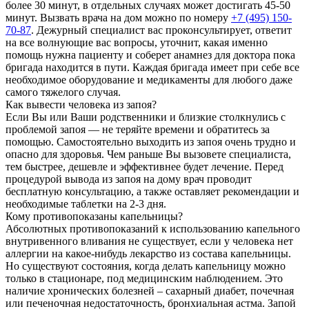
более 30 минут, в отдельных случаях может достигать 45-50
минут. Вызвать врача на дом можно по номеру
+7 (495) 150-
70-87
. Дежурный специалист вас проконсультирует, ответит
на все волнующие вас вопросы, уточнит, какая именно
помощь нужна пациенту и соберет анамнез для доктора пока
бригада находится в пути. Каждая бригада имеет при себе все
необходимое оборудование и медикаменты для любого даже
самого тяжелого случая.
Как вывести человека из запоя?
Если Вы или Ваши родственники и близкие столкнулись с
проблемой запоя — не теряйте времени и обратитесь за
помощью. Самостоятельно выходить из запоя очень трудно и
опасно для здоровья. Чем раньше Вы вызовете специалиста,
тем быстрее, дешевле и эффективнее будет лечение. Перед
процедурой вывода из запоя на дому врач проводит
бесплатную консультацию, а также оставляет рекомендации и
необходимые таблетки на 2-3 дня.
Кому противопоказаны капельницы?
Абсолютных противопоказаний к использованию капельного
внутривенного вливания не существует, если у человека нет
аллергии на какое-нибудь лекарство из состава капельницы.
Но существуют состояния, когда делать капельницу можно
только в стационаре, под медицинским наблюдением. Это
наличие хронических болезней – сахарный диабет, почечная
или печеночная недостаточность, бронхиальная астма. Запой