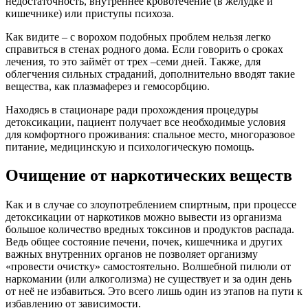
недостаточность, внутреннее кровотечение (в желудке и
кишечнике) или приступы психоза.
Как видите – с ворохом подобных проблем нельзя легко
справиться в стенах родного дома. Если говорить о сроках
лечения, то это займёт от трех –семи дней. Также, для
облегчения сильных страданий, дополнительно вводят такие
вещества, как плазмаферез и гемосорбцию.
Находясь в стационаре ради прохождения процедуры
детоксикации, пациент получает все необходимые условия
для комфортного проживания: спальное место, многоразовое
питание, медицинскую и психологическую помощь.
Очищение от наркотических веществ
Как и в случае со злоупотреблением спиртным, при процессе
детоксикации от наркотиков можно вывести из организма
большое количество вредных токсинов и продуктов распада.
Ведь общее состояние печени, почек, кишечника и других
важных внутренних органов не позволяет организму
«провести очистку» самостоятельно. Волшебной пилюли от
наркомании (или алкоголизма) не существует и за один день
от неё не избавиться. Это всего лишь один из этапов на пути к
избавлению от зависимости.