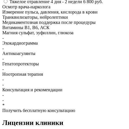
Тяжелое отравление
4 дня - 2 недели
6 800 руб.
Осмотр врача-нарколога
Измерение пульса, давления, кислорода в крови
Транквилизаторы, нейролептики
Медикаментозная поддержка после процедуры
Витамины B1, B6, АСК
Магния сульфат, эуфиллин, глюкоза
-
Эхокардиограмма
-
Антикоагулянты
-
Гепатопротекторы
-
Ноотропная терапия
-
-
Консультация и рекомендации
-
-
*
Получить бесплатную консультацию
Лицензии
клиники