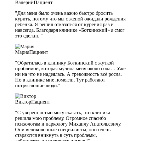
Валерий
Пациент
"Для меня было очень важно быстро бросить
курить, потому что мы с женой ожидали рождения
ребенка. Я решил отказаться от курения раз и
навсегда. Благодаря клинике «Боткинский» я смог
это сделать."
Мария
Пациент
"Обратилась в клинику Боткинский с жуткой
проблемой, которая мучила меня около года… Уже
ни на что не надеялась. А тревожность всё росла.
Но в клинике мне помогли. Тут работают
потрясающие люди."
Виктор
Пациент
"С уверенностью могу сказать, что клиника
решила мою проблему. Огромное спасибо
психологам и наркологу Михаилу Анатольевичу.
Они великолепные специалисты, они очень
стараются вникнуть в суть проблемы,
действительно пытаются помочь!"