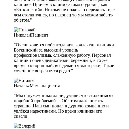
клинике. Причём в клинике такого уровня, как
«Боткинский». Никому не пожелаю пережить то, с
чем столкнулись, но наконец то мы можем забыть
об этом."
Николай
Пациент
"Очень хочется поблагодарить коллектив клиники
Боткинский за высокий уровень
профессионализма, слаженную работу. Персонал
клиники очень деликатный, бережный, в то же
время расторопный, всё делается мастерски. Такое
сочетание встречается редко."
Наталья
Мама пациента
"Мы с мужем никогда не думали, что столкнёмся с
подобной проблемой… Об этом даже писать
страшно. Наш сын попал в дурную компанию и
увлёкся наркотиками. Но врачи клиники его
спасли."