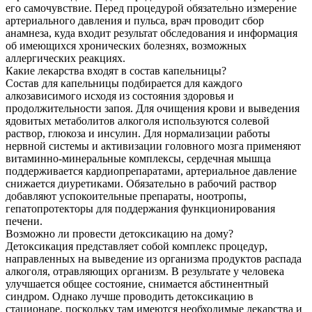
его самочувствие. Перед процедурой обязательно измерение
артериального давления и пульса, врач проводит сбор
анамнеза, куда входит результат обследования и информация
об имеющихся хронических болезнях, возможных
аллергических реакциях.
Какие лекарства входят в состав капельницы?
Состав для капельницы подбирается для каждого
алкозависимого исходя из состояния здоровья и
продолжительности запоя. Для очищения крови и выведения
ядовитых метаболитов алкоголя используются солевой
раствор, глюкоза и инсулин. Для нормализации работы
нервной системы и активизации головного мозга применяют
витаминно-минеральные комплексы, сердечная мышца
поддерживается кардиопрепаратами, артериальное давление
снижается диуретиками. Обязательно в рабочий раствор
добавляют успокоительные препараты, ноотропы,
гепатопротекторы для поддержания функционирования
печени.
Возможно ли провести детоксикацию на дому?
Детоксикация представляет собой комплекс процедур,
направленных на выведение из организма продуктов распада
алкоголя, отравляющих организм. В результате у человека
улучшается общее состояние, снимается абстинентный
синдром. Однако лучше проводить детоксикацию в
стационаре, поскольку там имеются необходимые лекарства и