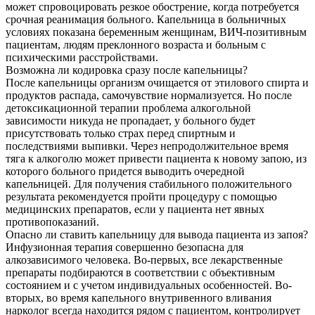
может спровоцировать резкое обострение, когда потребуется
срочная реанимация больного. Капельница в больничных
условиях показана беременным женщинам, ВИЧ-позитивным
пациентам, людям преклонного возраста и больным с
психическими расстройствами.
Возможна ли кодировка сразу после капельницы?
После капельницы организм очищается от этилового спирта и
продуктов распада, самочувствие нормализуется. Но после
детоксикационной терапии проблема алкогольной
зависимости никуда не пропадает, у больного будет
присутствовать только страх перед спиртным и
последствиями выпивки. Через непродолжительное время
тяга к алкоголю может привести пациента к новому запою, из
которого больного придется выводить очередной
капельницей. Для получения стабильного положительного
результата рекомендуется пройти процедуру с помощью
медицинских препаратов, если у пациента нет явных
противопоказаний.
Опасно ли ставить капельницу для вывода пациента из запоя?
Инфузионная терапия совершенно безопасна для
алкозависимого человека. Во-первых, все лекарственные
препараты подбираются в соответствии с объективным
состоянием и с учетом индивидуальных особенностей. Во-
вторых, во время капельного внутривенного вливания
нарколог всегда находится рядом с пациентом, контролирует