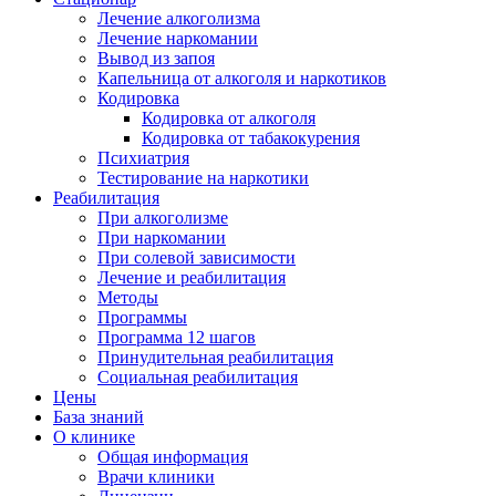
Лечение алкоголизма
Лечение наркомании
Вывод из запоя
Капельница от алкоголя и наркотиков
Кодировка
Кодировка от алкоголя
Кодировка от табакокурения
Психиатрия
Тестирование на наркотики
Реабилитация
При алкоголизме
При наркомании
При солевой зависимости
Лечение и реабилитация
Методы
Программы
Программа 12 шагов
Принудительная реабилитация
Социальная реабилитация
Цены
База знаний
О клинике
Общая информация
Врачи клиники