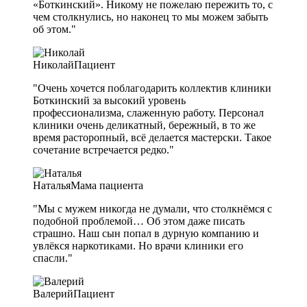
«Боткинский». Никому не пожелаю пережить то, с
чем столкнулись, но наконец то мы можем забыть
об этом."
Николай
Пациент
"Очень хочется поблагодарить коллектив клиники
Боткинский за высокий уровень
профессионализма, слаженную работу. Персонал
клиники очень деликатный, бережный, в то же
время расторопный, всё делается мастерски. Такое
сочетание встречается редко."
Наталья
Мама пациента
"Мы с мужем никогда не думали, что столкнёмся с
подобной проблемой… Об этом даже писать
страшно. Наш сын попал в дурную компанию и
увлёкся наркотиками. Но врачи клиники его
спасли."
Валерий
Пациент