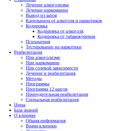
Лечение алкоголизма
Лечение наркомании
Вывод из запоя
Капельница от алкоголя и наркотиков
Кодировка
Кодировка от алкоголя
Кодировка от табакокурения
Психиатрия
Тестирование на наркотики
Реабилитация
При алкоголизме
При наркомании
При солевой зависимости
Лечение и реабилитация
Методы
Программы
Программа 12 шагов
Принудительная реабилитация
Социальная реабилитация
Цены
База знаний
О клинике
Общая информация
Врачи клиники