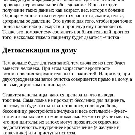
проводит первоначальное обследование. В него входят
получение таких данных как возраст, вес, история болезни.
Одновременно с этим измеряются частота дыхания, пульс,
артериальное давление. Это нужно для того, чтобы врач точно
понял какой набор лекарств и процедур ему понадобится.
Также это поможет ему составить приблизительный прогноз
того, насколько тяжело пациенту будет даваться «чистка».
Детоксикация на дому
Чем дольше будет длиться запой, тем сложнее из него будет
вывести человека. При этом возрастает вероятность
возникновения затруднительных сложностей. Например, при
двух-трехдневном запое очистка совершается прямо на дому, а
не в медицинском стационаре.
Ставятся капельницы, даются препараты, что выводят
токсины. Сама ломка не проходит бесследно для пациента,
поэтому он будет испытывать тошноту, головную боль,
бессонницу, расстройства желудка и весь остальной «букет»
отличительных симптомов похмелья. Нужно ещё учитывать,
что при длительных запоях могут проявиться сердечная
недостаточность, внутреннее кровотечение (в желудке и
кишечнике) или приступы психоза.