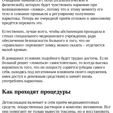
Очищение начинается с боли (психологической и
физической), которую будет чувствовать наркоман при
возникновении «ломки», потому что к этому моменту его
тело и сознание привыкли к регулярному получению
наркотика. Теперь же очередной приём отложен и зависимому
придётся пережить это.
Естественно, лучше всего, чтобы абстиненция проходила в
стенах специального медицинского учреждения, ради
обеспечения безопасности больного и того, что он
«правильно» переживет ломку, можно сказать – отделается
малой кровью.
В домашних условиях подобного будет трудно достичь. Если
больной решит «ломаться» самостоятельно, то всегда высока
вероятность того, что он попросту сорвётся (убедив самого
себя, находясь под негативным влиянием своего окружения,
имея доступ к денежным средствам) и начнёт вновь
употреблять наркотики.
Как проходят процедуры
Детоксикация включает в себя приём медикаментозных
средств, лекарственных растворов и комплекс витаминов. Все
они помогают не только вывести токсины, но и восстановить