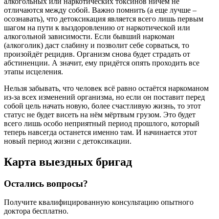
алкогольных или наркотических токсинов ничем не
отличаются между собой. Важно помнить (а еще лучше –
осознавать), что детоксикация является всего лишь первым
шагом на пути к выздоровлению от наркотической или
алкогольной зависимости. Если бывший наркоман
(алкоголик) даст слабину и позволит себе сорваться, то
произойдёт рецидив. Организм снова будет страдать от
абстиненции. А значит, ему придётся опять проходить все
этапы исцеления.
Нельзя забывать, что человек всё равно остаётся наркоманом
из-за всех изменений организма, но если он поставит перед
собой цель начать новую, более счастливую жизнь, то этот
статус не будет висеть на нём мёртвым грузом. Это будет
всего лишь особо неприятный период прошлого, который
теперь навсегда останется именно там. И начинается этот
новый период жизни с детоксикации.
Карта
выездных бригад
Остались вопросы?
Получите квалифицированную консультацию опытного
доктора бесплатно.