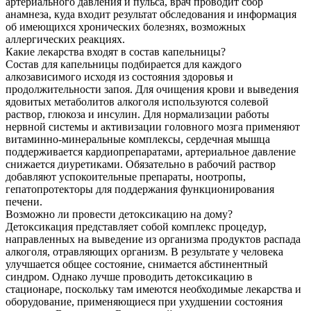
артериального давления и пульса, врач проводит сбор
анамнеза, куда входит результат обследования и информация
об имеющихся хронических болезнях, возможных
аллергических реакциях.
Какие лекарства входят в состав капельницы?
Состав для капельницы подбирается для каждого
алкозависимого исходя из состояния здоровья и
продолжительности запоя. Для очищения крови и выведения
ядовитых метаболитов алкоголя используются солевой
раствор, глюкоза и инсулин. Для нормализации работы
нервной системы и активизации головного мозга применяют
витаминно-минеральные комплексы, сердечная мышца
поддерживается кардиопрепаратами, артериальное давление
снижается диуретиками. Обязательно в рабочий раствор
добавляют успокоительные препараты, ноотропы,
гепатопротекторы для поддержания функционирования
печени.
Возможно ли провести детоксикацию на дому?
Детоксикация представляет собой комплекс процедур,
направленных на выведение из организма продуктов распада
алкоголя, отравляющих организм. В результате у человека
улучшается общее состояние, снимается абстинентный
синдром. Однако лучше проводить детоксикацию в
стационаре, поскольку там имеются необходимые лекарства и
оборудование, применяющиеся при ухудшении состояния