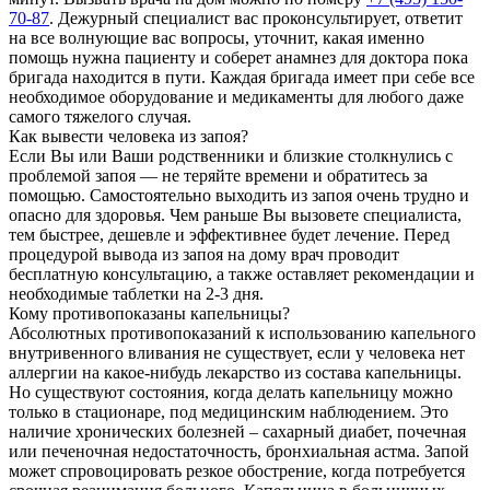
70-87
. Дежурный специалист вас проконсультирует, ответит
на все волнующие вас вопросы, уточнит, какая именно
помощь нужна пациенту и соберет анамнез для доктора пока
бригада находится в пути. Каждая бригада имеет при себе все
необходимое оборудование и медикаменты для любого даже
самого тяжелого случая.
Как вывести человека из запоя?
Если Вы или Ваши родственники и близкие столкнулись с
проблемой запоя — не теряйте времени и обратитесь за
помощью. Самостоятельно выходить из запоя очень трудно и
опасно для здоровья. Чем раньше Вы вызовете специалиста,
тем быстрее, дешевле и эффективнее будет лечение. Перед
процедурой вывода из запоя на дому врач проводит
бесплатную консультацию, а также оставляет рекомендации и
необходимые таблетки на 2-3 дня.
Кому противопоказаны капельницы?
Абсолютных противопоказаний к использованию капельного
внутривенного вливания не существует, если у человека нет
аллергии на какое-нибудь лекарство из состава капельницы.
Но существуют состояния, когда делать капельницу можно
только в стационаре, под медицинским наблюдением. Это
наличие хронических болезней – сахарный диабет, почечная
или печеночная недостаточность, бронхиальная астма. Запой
может спровоцировать резкое обострение, когда потребуется