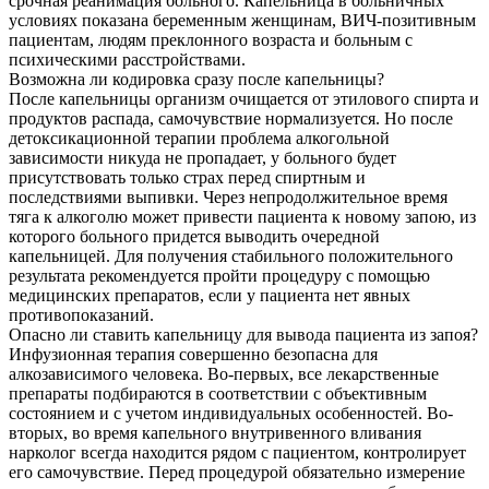
срочная реанимация больного. Капельница в больничных
условиях показана беременным женщинам, ВИЧ-позитивным
пациентам, людям преклонного возраста и больным с
психическими расстройствами.
Возможна ли кодировка сразу после капельницы?
После капельницы организм очищается от этилового спирта и
продуктов распада, самочувствие нормализуется. Но после
детоксикационной терапии проблема алкогольной
зависимости никуда не пропадает, у больного будет
присутствовать только страх перед спиртным и
последствиями выпивки. Через непродолжительное время
тяга к алкоголю может привести пациента к новому запою, из
которого больного придется выводить очередной
капельницей. Для получения стабильного положительного
результата рекомендуется пройти процедуру с помощью
медицинских препаратов, если у пациента нет явных
противопоказаний.
Опасно ли ставить капельницу для вывода пациента из запоя?
Инфузионная терапия совершенно безопасна для
алкозависимого человека. Во-первых, все лекарственные
препараты подбираются в соответствии с объективным
состоянием и с учетом индивидуальных особенностей. Во-
вторых, во время капельного внутривенного вливания
нарколог всегда находится рядом с пациентом, контролирует
его самочувствие. Перед процедурой обязательно измерение