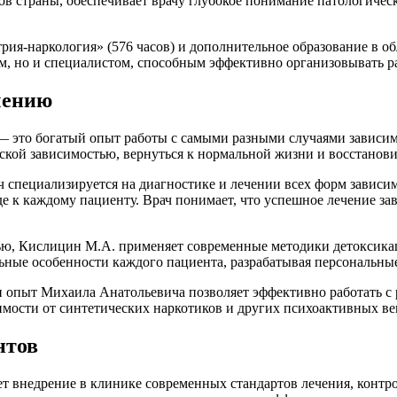
ов страны, обеспечивает врачу глубокое понимание патологичес
ия-наркология» (576 часов) и дополнительное образование в об
, но и специалистом, способным эффективно организовывать р
чению
 — это богатый опыт работы с самыми разными случаями зависим
еской зависимостью, вернуться к нормальной жизни и восстанов
 специализируется на диагностике и лечении всех форм зависи
 к каждому пациенту. Врач понимает, что успешное лечение зав
ью, Кислицин М.А. применяет современные методики детоксика
ьные особенности каждого пациента, разрабатывая персональны
 и опыт Михаила Анатольевича позволяет эффективно работать 
мости от синтетических наркотиков и других психоактивных ве
нтов
т внедрение в клинике современных стандартов лечения, конт