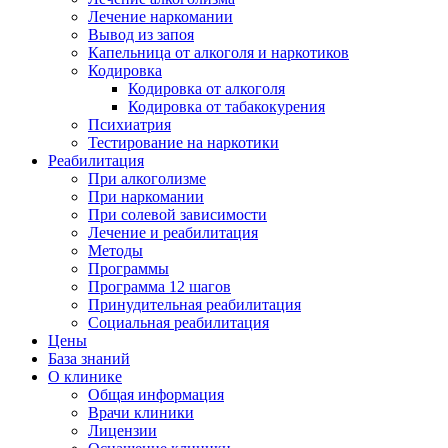
Лечение наркомании
Вывод из запоя
Капельница от алкоголя и наркотиков
Кодировка
Кодировка от алкоголя
Кодировка от табакокурения
Психиатрия
Тестирование на наркотики
Реабилитация
При алкоголизме
При наркомании
При солевой зависимости
Лечение и реабилитация
Методы
Программы
Программа 12 шагов
Принудительная реабилитация
Социальная реабилитация
Цены
База знаний
О клинике
Общая информация
Врачи клиники
Лицензии