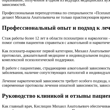
образование, полученное в одном из ведущих медицинских вуз
зависимостей.
Профессиональная переподготовка по специальности «Психиатр
делают Михаила Анатольевича не только практикующим врачом
Профессиональный опыт и подход к ле
Стаж работы более 12 лет в области психиатрии и наркологии
помог сотням пациентов справиться с алкогольной и наркотич
Как психиатр-нарколог первой категории, Михаил Анатольевич
протоколах, доказательной медицине и индивидуальном подходе
комплексной психологической поддержки.
В работе с пациентами, страдающими алкогольной зависимост
заболевания, наличие сопутствующих патологий и индивидуал
Лечение наркотической зависимости требует особого подхода,
современные протоколы лечения опиатной зависимости, зависи
Руководство клиникой и отзывы пацие
Как главный врач, Кислицин Михаил Анатольевич обеспечивае