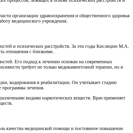
ких процессов, лежащих в основе психических расстройств и
ласти организации здравоохранения и общественного здоровья
аботу медицинского учреждения.
остей и психических расстройств. За эти годы Кислицин М.А.
ить отношения с близкими.
мостей. Его подход к лечению основан на современных
исимости требует не только медикаментозной терапии, но и
ции, кодирования и реабилитации. Он учитывает стадию
е программы лечения.
с различными видами наркотических веществ. Врач применяет
ществ.
роль качества медицинской помощи и постоянное повышение