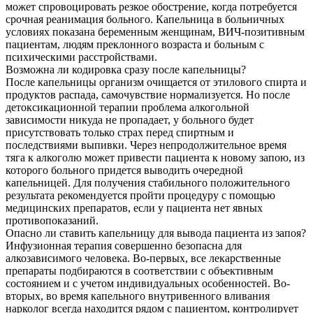
может спровоцировать резкое обострение, когда потребуется
срочная реанимация больного. Капельница в больничных
условиях показана беременным женщинам, ВИЧ-позитивным
пациентам, людям преклонного возраста и больным с
психическими расстройствами.
Возможна ли кодировка сразу после капельницы?
После капельницы организм очищается от этилового спирта и
продуктов распада, самочувствие нормализуется. Но после
детоксикационной терапии проблема алкогольной
зависимости никуда не пропадает, у больного будет
присутствовать только страх перед спиртным и
последствиями выпивки. Через непродолжительное время
тяга к алкоголю может привести пациента к новому запою, из
которого больного придется выводить очередной
капельницей. Для получения стабильного положительного
результата рекомендуется пройти процедуру с помощью
медицинских препаратов, если у пациента нет явных
противопоказаний.
Опасно ли ставить капельницу для вывода пациента из запоя?
Инфузионная терапия совершенно безопасна для
алкозависимого человека. Во-первых, все лекарственные
препараты подбираются в соответствии с объективным
состоянием и с учетом индивидуальных особенностей. Во-
вторых, во время капельного внутривенного вливания
нарколог всегда находится рядом с пациентом, контролирует