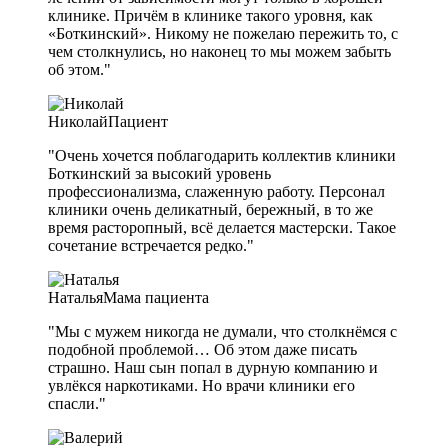
клинике. Причём в клинике такого уровня, как
«Боткинский». Никому не пожелаю пережить то, с
чем столкнулись, но наконец то мы можем забыть
об этом."
Николай
Пациент
"Очень хочется поблагодарить коллектив клиники
Боткинский за высокий уровень
профессионализма, слаженную работу. Персонал
клиники очень деликатный, бережный, в то же
время расторопный, всё делается мастерски. Такое
сочетание встречается редко."
Наталья
Мама пациента
"Мы с мужем никогда не думали, что столкнёмся с
подобной проблемой… Об этом даже писать
страшно. Наш сын попал в дурную компанию и
увлёкся наркотиками. Но врачи клиники его
спасли."