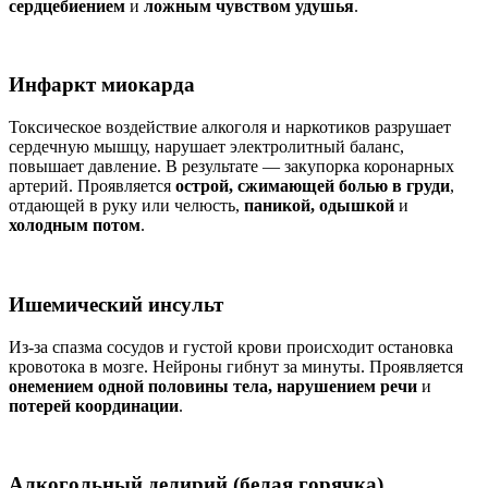
сердцебиением
и
ложным чувством удушья
.
Инфаркт миокарда
Токсическое воздействие алкоголя и наркотиков разрушает
сердечную мышцу, нарушает электролитный баланс,
повышает давление. В результате — закупорка коронарных
артерий. Проявляется
острой, сжимающей болью в груди
,
отдающей в руку или челюсть,
паникой, одышкой
и
холодным потом
.
Ишемический инсульт
Из-за спазма сосудов и густой крови происходит остановка
кровотока в мозге. Нейроны гибнут за минуты. Проявляется
онемением одной половины тела, нарушением речи
и
потерей координации
.
Алкогольный делирий (белая горячка)