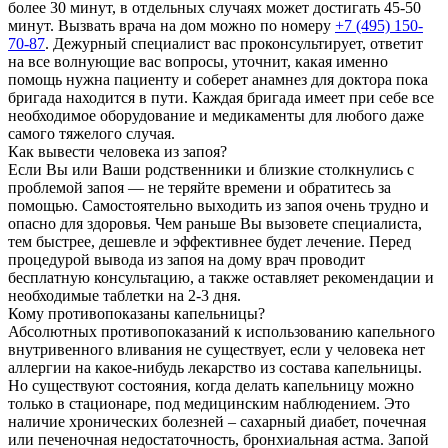
более 30 минут, в отдельных случаях может достигать 45-50
минут. Вызвать врача на дом можно по номеру
+7 (495) 150-
70-87
. Дежурный специалист вас проконсультирует, ответит
на все волнующие вас вопросы, уточнит, какая именно
помощь нужна пациенту и соберет анамнез для доктора пока
бригада находится в пути. Каждая бригада имеет при себе все
необходимое оборудование и медикаменты для любого даже
самого тяжелого случая.
Как вывести человека из запоя?
Если Вы или Ваши родственники и близкие столкнулись с
проблемой запоя — не теряйте времени и обратитесь за
помощью. Самостоятельно выходить из запоя очень трудно и
опасно для здоровья. Чем раньше Вы вызовете специалиста,
тем быстрее, дешевле и эффективнее будет лечение. Перед
процедурой вывода из запоя на дому врач проводит
бесплатную консультацию, а также оставляет рекомендации и
необходимые таблетки на 2-3 дня.
Кому противопоказаны капельницы?
Абсолютных противопоказаний к использованию капельного
внутривенного вливания не существует, если у человека нет
аллергии на какое-нибудь лекарство из состава капельницы.
Но существуют состояния, когда делать капельницу можно
только в стационаре, под медицинским наблюдением. Это
наличие хронических болезней – сахарный диабет, почечная
или печеночная недостаточность, бронхиальная астма. Запой