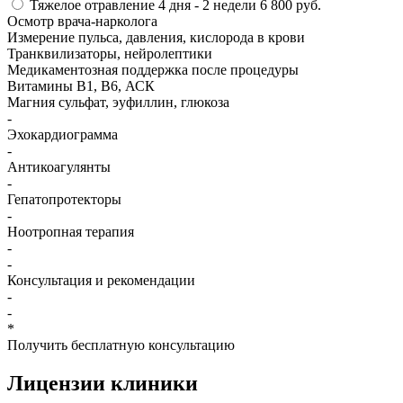
Тяжелое отравление
4 дня - 2 недели
6 800 руб.
Осмотр врача-нарколога
Измерение пульса, давления, кислорода в крови
Транквилизаторы, нейролептики
Медикаментозная поддержка после процедуры
Витамины B1, B6, АСК
Магния сульфат, эуфиллин, глюкоза
-
Эхокардиограмма
-
Антикоагулянты
-
Гепатопротекторы
-
Ноотропная терапия
-
-
Консультация и рекомендации
-
-
*
Получить бесплатную консультацию
Лицензии
клиники