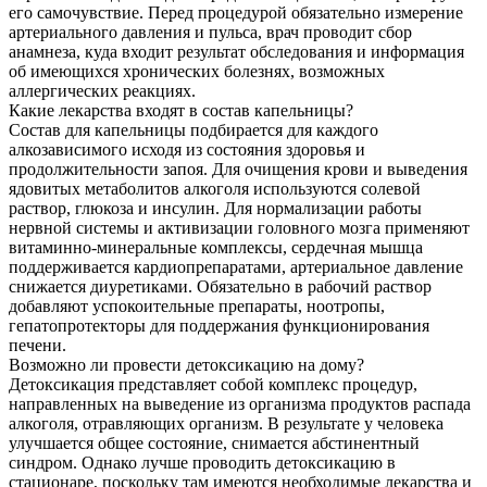
его самочувствие. Перед процедурой обязательно измерение
артериального давления и пульса, врач проводит сбор
анамнеза, куда входит результат обследования и информация
об имеющихся хронических болезнях, возможных
аллергических реакциях.
Какие лекарства входят в состав капельницы?
Состав для капельницы подбирается для каждого
алкозависимого исходя из состояния здоровья и
продолжительности запоя. Для очищения крови и выведения
ядовитых метаболитов алкоголя используются солевой
раствор, глюкоза и инсулин. Для нормализации работы
нервной системы и активизации головного мозга применяют
витаминно-минеральные комплексы, сердечная мышца
поддерживается кардиопрепаратами, артериальное давление
снижается диуретиками. Обязательно в рабочий раствор
добавляют успокоительные препараты, ноотропы,
гепатопротекторы для поддержания функционирования
печени.
Возможно ли провести детоксикацию на дому?
Детоксикация представляет собой комплекс процедур,
направленных на выведение из организма продуктов распада
алкоголя, отравляющих организм. В результате у человека
улучшается общее состояние, снимается абстинентный
синдром. Однако лучше проводить детоксикацию в
стационаре, поскольку там имеются необходимые лекарства и