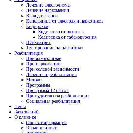
Лечение алкоголизма
Лечение наркомании
Вывод из запоя
Капельница от алкоголя и наркотиков
Кодировка
Кодировка от алкоголя
Кодировка от табакокурения
Психиатрия
Тестирование на наркотики
Реабилитация
При алкоголизме
При наркомании
При солевой зависимости
Лечение и реабилитация
Методы
Программы
Программа 12 шагов
Принудительная реабилитация
Социальная реабилитация
Цены
База знаний
О клинике
Общая информация
Врачи клиники