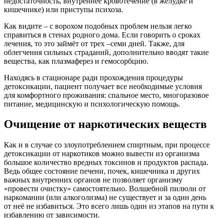
недостаточность, внутреннее кровотечение (в желудке и
кишечнике) или приступы психоза.
Как видите – с ворохом подобных проблем нельзя легко
справиться в стенах родного дома. Если говорить о сроках
лечения, то это займёт от трех –семи дней. Также, для
облегчения сильных страданий, дополнительно вводят такие
вещества, как плазмаферез и гемосорбцию.
Находясь в стационаре ради прохождения процедуры
детоксикации, пациент получает все необходимые условия
для комфортного проживания: спальное место, многоразовое
питание, медицинскую и психологическую помощь.
Очищение от наркотических веществ
Как и в случае со злоупотреблением спиртным, при процессе
детоксикации от наркотиков можно вывести из организма
большое количество вредных токсинов и продуктов распада.
Ведь общее состояние печени, почек, кишечника и других
важных внутренних органов не позволяет организму
«провести очистку» самостоятельно. Волшебной пилюли от
наркомании (или алкоголизма) не существует и за один день
от неё не избавиться. Это всего лишь один из этапов на пути к
избавлению от зависимости.