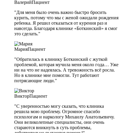
Валерий
Пациент
"Для меня было очень важно быстро бросить
курить, потому что мы с женой ожидали рождения
ребенка. Я решил отказаться от курения раз и
навсегда. Благодаря клинике «Боткинский» я смог
это сделать."
Мария
Пациент
"Обратилась в клинику Боткинский с жуткой
проблемой, которая мучила меня около года… Уже
ни на что не надеялась. А тревожность всё росла.
Но в клинике мне помогли. Тут работают
потрясающие люди."
Виктор
Пациент
"С уверенностью могу сказать, что клиника
решила мою проблему. Огромное спасибо
психологам и наркологу Михаилу Анатольевичу.
Они великолепные специалисты, они очень
стараются вникнуть в суть проблемы,
действительно пытаются помочь!"