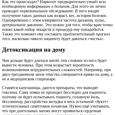
Как это происходит? Нарколог предварительно узнаёт всю
необходимую информацию о больном. Для этого он лично
проводит первоначальное обследование. В него входят
получение таких данных как возраст, вес, история болезни.
Одновременно с этим измеряются частота дыхания, пульс,
артериальное давление. Это нужно для того, чтобы врач точно
понял какой набор лекарств и процедур ему понадобится.
Также это поможет ему составить приблизительный прогноз
того, насколько тяжело пациенту будет даваться «чистка».
Детоксикация на дому
Чем дольше будет длиться запой, тем сложнее из него будет
вывести человека. При этом возрастает вероятность
возникновения затруднительных сложностей. Например, при
двух-трехдневном запое очистка совершается прямо на дому, а
не в медицинском стационаре.
Ставятся капельницы, даются препараты, что выводят
токсины. Сама ломка не проходит бесследно для пациента,
поэтому он будет испытывать тошноту, головную боль,
бессонницу, расстройства желудка и весь остальной «букет»
отличительных симптомов похмелья. Нужно ещё учитывать,
что при длительных запоях могут проявиться сердечная