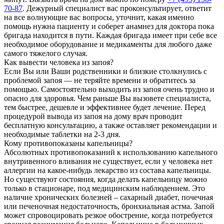
70-87
. Дежурный специалист вас проконсультирует, ответит
на все волнующие вас вопросы, уточнит, какая именно
помощь нужна пациенту и соберет анамнез для доктора пока
бригада находится в пути. Каждая бригада имеет при себе все
необходимое оборудование и медикаменты для любого даже
самого тяжелого случая.
Как вывести человека из запоя?
Если Вы или Ваши родственники и близкие столкнулись с
проблемой запоя — не теряйте времени и обратитесь за
помощью. Самостоятельно выходить из запоя очень трудно и
опасно для здоровья. Чем раньше Вы вызовете специалиста,
тем быстрее, дешевле и эффективнее будет лечение. Перед
процедурой вывода из запоя на дому врач проводит
бесплатную консультацию, а также оставляет рекомендации и
необходимые таблетки на 2-3 дня.
Кому противопоказаны капельницы?
Абсолютных противопоказаний к использованию капельного
внутривенного вливания не существует, если у человека нет
аллергии на какое-нибудь лекарство из состава капельницы.
Но существуют состояния, когда делать капельницу можно
только в стационаре, под медицинским наблюдением. Это
наличие хронических болезней – сахарный диабет, почечная
или печеночная недостаточность, бронхиальная астма. Запой
может спровоцировать резкое обострение, когда потребуется