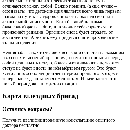
алкогольных или наркотических токсинов ничем не
отличаются между собой. Важно помнить (а еще лучше –
осознавать), что детоксикация является всего лишь первым
шагом на пути к выздоровлению от наркотической или
алкогольной зависимости. Если бывший наркоман
(алкоголик) даст слабину и позволит себе сорваться, то
произойдёт рецидив. Организм снова будет страдать от
абстиненции. А значит, ему придётся опять проходить все
этапы исцеления.
Нельзя забывать, что человек всё равно остаётся наркоманом
из-за всех изменений организма, но если он поставит перед
собой цель начать новую, более счастливую жизнь, то этот
статус не будет висеть на нём мёртвым грузом. Это будет
всего лишь особо неприятный период прошлого, который
теперь навсегда останется именно там. И начинается этот
новый период жизни с детоксикации.
Карта
выездных бригад
Остались вопросы?
Получите квалифицированную консультацию опытного
доктора бесплатно.