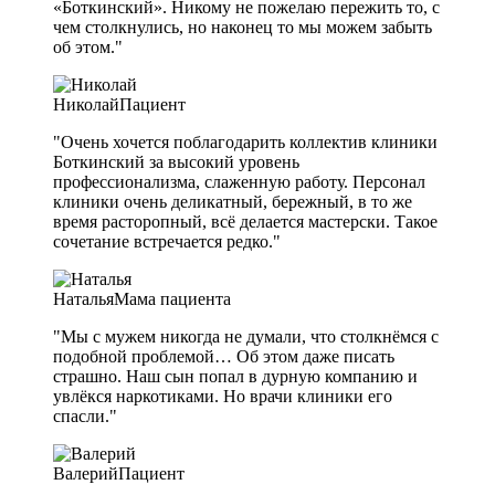
«Боткинский». Никому не пожелаю пережить то, с
чем столкнулись, но наконец то мы можем забыть
об этом."
Николай
Пациент
"Очень хочется поблагодарить коллектив клиники
Боткинский за высокий уровень
профессионализма, слаженную работу. Персонал
клиники очень деликатный, бережный, в то же
время расторопный, всё делается мастерски. Такое
сочетание встречается редко."
Наталья
Мама пациента
"Мы с мужем никогда не думали, что столкнёмся с
подобной проблемой… Об этом даже писать
страшно. Наш сын попал в дурную компанию и
увлёкся наркотиками. Но врачи клиники его
спасли."
Валерий
Пациент