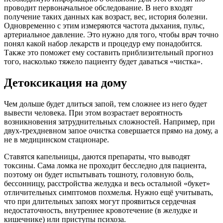
проводит первоначальное обследование. В него входят
получение таких данных как возраст, вес, история болезни.
Одновременно с этим измеряются частота дыхания, пульс,
артериальное давление. Это нужно для того, чтобы врач точно
понял какой набор лекарств и процедур ему понадобится.
Также это поможет ему составить приблизительный прогноз
того, насколько тяжело пациенту будет даваться «чистка».
Детоксикация на дому
Чем дольше будет длиться запой, тем сложнее из него будет
вывести человека. При этом возрастает вероятность
возникновения затруднительных сложностей. Например, при
двух-трехдневном запое очистка совершается прямо на дому, а
не в медицинском стационаре.
Ставятся капельницы, даются препараты, что выводят
токсины. Сама ломка не проходит бесследно для пациента,
поэтому он будет испытывать тошноту, головную боль,
бессонницу, расстройства желудка и весь остальной «букет»
отличительных симптомов похмелья. Нужно ещё учитывать,
что при длительных запоях могут проявиться сердечная
недостаточность, внутреннее кровотечение (в желудке и
кишечнике) или приступы психоза.