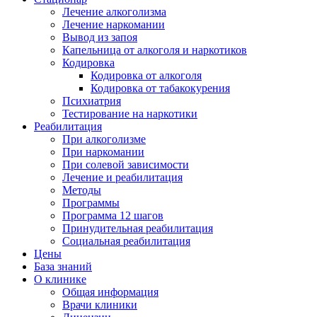
Лечение алкоголизма
Лечение наркомании
Вывод из запоя
Капельница от алкоголя и наркотиков
Кодировка
Кодировка от алкоголя
Кодировка от табакокурения
Психиатрия
Тестирование на наркотики
Реабилитация
При алкоголизме
При наркомании
При солевой зависимости
Лечение и реабилитация
Методы
Программы
Программа 12 шагов
Принудительная реабилитация
Социальная реабилитация
Цены
База знаний
О клинике
Общая информация
Врачи клиники