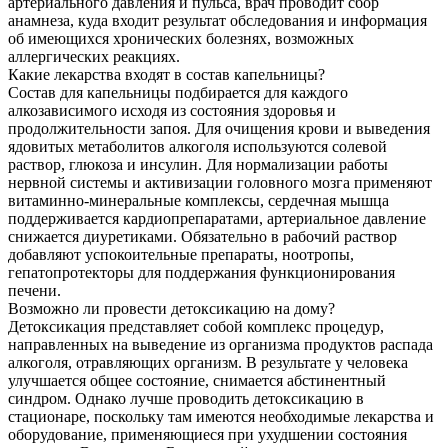
артериального давления и пульса, врач проводит сбор
анамнеза, куда входит результат обследования и информация
об имеющихся хронических болезнях, возможных
аллергических реакциях.
Какие лекарства входят в состав капельницы?
Состав для капельницы подбирается для каждого
алкозависимого исходя из состояния здоровья и
продолжительности запоя. Для очищения крови и выведения
ядовитых метаболитов алкоголя используются солевой
раствор, глюкоза и инсулин. Для нормализации работы
нервной системы и активизации головного мозга применяют
витаминно-минеральные комплексы, сердечная мышца
поддерживается кардиопрепаратами, артериальное давление
снижается диуретиками. Обязательно в рабочий раствор
добавляют успокоительные препараты, ноотропы,
гепатопротекторы для поддержания функционирования
печени.
Возможно ли провести детоксикацию на дому?
Детоксикация представляет собой комплекс процедур,
направленных на выведение из организма продуктов распада
алкоголя, отравляющих организм. В результате у человека
улучшается общее состояние, снимается абстинентный
синдром. Однако лучше проводить детоксикацию в
стационаре, поскольку там имеются необходимые лекарства и
оборудование, применяющиеся при ухудшении состояния