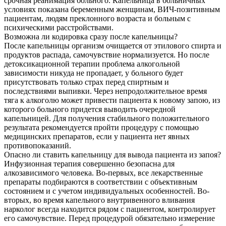
срочная реанимация больного. Капельница в больничных
условиях показана беременным женщинам, ВИЧ-позитивным
пациентам, людям преклонного возраста и больным с
психическими расстройствами.
Возможна ли кодировка сразу после капельницы?
После капельницы организм очищается от этилового спирта и
продуктов распада, самочувствие нормализуется. Но после
детоксикационной терапии проблема алкогольной
зависимости никуда не пропадает, у больного будет
присутствовать только страх перед спиртным и
последствиями выпивки. Через непродолжительное время
тяга к алкоголю может привести пациента к новому запою, из
которого больного придется выводить очередной
капельницей. Для получения стабильного положительного
результата рекомендуется пройти процедуру с помощью
медицинских препаратов, если у пациента нет явных
противопоказаний.
Опасно ли ставить капельницу для вывода пациента из запоя?
Инфузионная терапия совершенно безопасна для
алкозависимого человека. Во-первых, все лекарственные
препараты подбираются в соответствии с объективным
состоянием и с учетом индивидуальных особенностей. Во-
вторых, во время капельного внутривенного вливания
нарколог всегда находится рядом с пациентом, контролирует
его самочувствие. Перед процедурой обязательно измерение