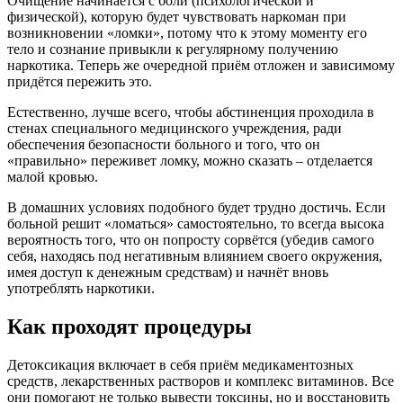
Очищение начинается с боли (психологической и
физической), которую будет чувствовать наркоман при
возникновении «ломки», потому что к этому моменту его
тело и сознание привыкли к регулярному получению
наркотика. Теперь же очередной приём отложен и зависимому
придётся пережить это.
Естественно, лучше всего, чтобы абстиненция проходила в
стенах специального медицинского учреждения, ради
обеспечения безопасности больного и того, что он
«правильно» переживет ломку, можно сказать – отделается
малой кровью.
В домашних условиях подобного будет трудно достичь. Если
больной решит «ломаться» самостоятельно, то всегда высока
вероятность того, что он попросту сорвётся (убедив самого
себя, находясь под негативным влиянием своего окружения,
имея доступ к денежным средствам) и начнёт вновь
употреблять наркотики.
Как проходят процедуры
Детоксикация включает в себя приём медикаментозных
средств, лекарственных растворов и комплекс витаминов. Все
они помогают не только вывести токсины, но и восстановить