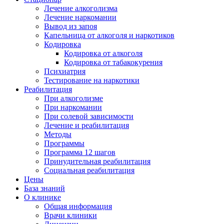
Лечение алкоголизма
Лечение наркомании
Вывод из запоя
Капельница от алкоголя и наркотиков
Кодировка
Кодировка от алкоголя
Кодировка от табакокурения
Психиатрия
Тестирование на наркотики
Реабилитация
При алкоголизме
При наркомании
При солевой зависимости
Лечение и реабилитация
Методы
Программы
Программа 12 шагов
Принудительная реабилитация
Социальная реабилитация
Цены
База знаний
О клинике
Общая информация
Врачи клиники