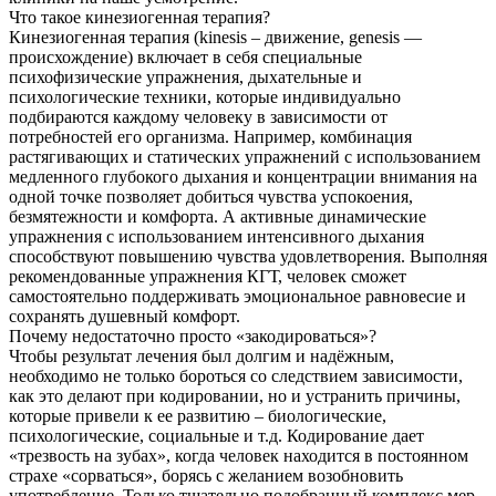
Что такое кинезиогенная терапия?
Кинезиогенная терапия (kinesis – движение, genesis —
происхождение) включает в себя специальные
психофизические упражнения, дыхательные и
психологические техники, которые индивидуально
подбираются каждому человеку в зависимости от
потребностей его организма. Например, комбинация
растягивающих и статических упражнений с использованием
медленного глубокого дыхания и концентрации внимания на
одной точке позволяет добиться чувства успокоения,
безмятежности и комфорта. А активные динамические
упражнения с использованием интенсивного дыхания
способствуют повышению чувства удовлетворения. Выполняя
рекомендованные упражнения КГТ, человек сможет
самостоятельно поддерживать эмоциональное равновесие и
сохранять душевный комфорт.
Почему недостаточно просто «закодироваться»?
Чтобы результат лечения был долгим и надёжным,
необходимо не только бороться со следствием зависимости,
как это делают при кодировании, но и устранить причины,
которые привели к ее развитию – биологические,
психологические, социальные и т.д. Кодирование дает
«трезвость на зубах», когда человек находится в постоянном
страхе «сорваться», борясь с желанием возобновить
употребление. Только тщательно подобранный комплекс мер