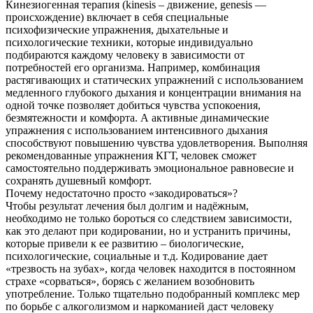
Кинезиогенная терапия (kinesis – движение, genesis —
происхождение) включает в себя специальные
психофизические упражнения, дыхательные и
психологические техники, которые индивидуально
подбираются каждому человеку в зависимости от
потребностей его организма. Например, комбинация
растягивающих и статических упражнений с использованием
медленного глубокого дыхания и концентрации внимания на
одной точке позволяет добиться чувства успокоения,
безмятежности и комфорта. А активные динамические
упражнения с использованием интенсивного дыхания
способствуют повышению чувства удовлетворения. Выполняя
рекомендованные упражнения КГТ, человек сможет
самостоятельно поддерживать эмоциональное равновесие и
сохранять душевный комфорт.
Почему недостаточно просто «закодироваться»?
Чтобы результат лечения был долгим и надёжным,
необходимо не только бороться со следствием зависимости,
как это делают при кодировании, но и устранить причины,
которые привели к ее развитию – биологические,
психологические, социальные и т.д. Кодирование дает
«трезвость на зубах», когда человек находится в постоянном
страхе «сорваться», борясь с желанием возобновить
употребление. Только тщательно подобранный комплекс мер
по борьбе с алкоголизмом и наркоманией даст человеку