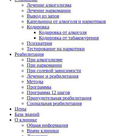
Лечение алкоголизма
Лечение наркомании
Вывод из запоя
Капельница от алкоголя и наркотиков
Кодировка
Кодировка от алкоголя
Кодировка от табакокурения
Психиатрия
Тестирование на наркотики
Реабилитация
При алкоголизме
При наркомании
При солевой зависимости
Лечение и реабилитация
Методы
Программы
Программа 12 шагов
Принудительная реабилитация
Социальная реабилитация
Цены
База знаний
О клинике
Общая информация
Врачи клиники