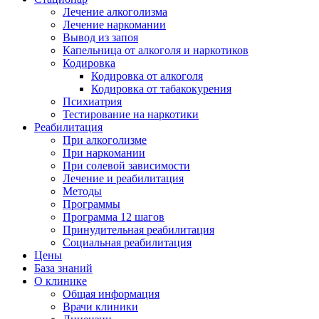
Лечение алкоголизма
Лечение наркомании
Вывод из запоя
Капельница от алкоголя и наркотиков
Кодировка
Кодировка от алкоголя
Кодировка от табакокурения
Психиатрия
Тестирование на наркотики
Реабилитация
При алкоголизме
При наркомании
При солевой зависимости
Лечение и реабилитация
Методы
Программы
Программа 12 шагов
Принудительная реабилитация
Социальная реабилитация
Цены
База знаний
О клинике
Общая информация
Врачи клиники