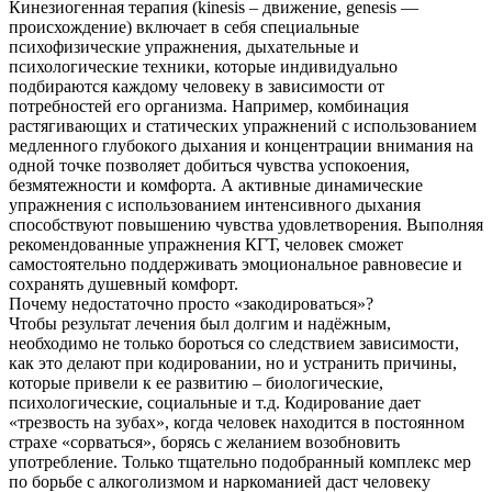
Кинезиогенная терапия (kinesis – движение, genesis —
происхождение) включает в себя специальные
психофизические упражнения, дыхательные и
психологические техники, которые индивидуально
подбираются каждому человеку в зависимости от
потребностей его организма. Например, комбинация
растягивающих и статических упражнений с использованием
медленного глубокого дыхания и концентрации внимания на
одной точке позволяет добиться чувства успокоения,
безмятежности и комфорта. А активные динамические
упражнения с использованием интенсивного дыхания
способствуют повышению чувства удовлетворения. Выполняя
рекомендованные упражнения КГТ, человек сможет
самостоятельно поддерживать эмоциональное равновесие и
сохранять душевный комфорт.
Почему недостаточно просто «закодироваться»?
Чтобы результат лечения был долгим и надёжным,
необходимо не только бороться со следствием зависимости,
как это делают при кодировании, но и устранить причины,
которые привели к ее развитию – биологические,
психологические, социальные и т.д. Кодирование дает
«трезвость на зубах», когда человек находится в постоянном
страхе «сорваться», борясь с желанием возобновить
употребление. Только тщательно подобранный комплекс мер
по борьбе с алкоголизмом и наркоманией даст человеку