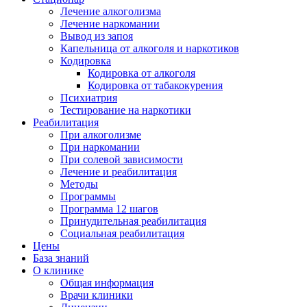
Лечение алкоголизма
Лечение наркомании
Вывод из запоя
Капельница от алкоголя и наркотиков
Кодировка
Кодировка от алкоголя
Кодировка от табакокурения
Психиатрия
Тестирование на наркотики
Реабилитация
При алкоголизме
При наркомании
При солевой зависимости
Лечение и реабилитация
Методы
Программы
Программа 12 шагов
Принудительная реабилитация
Социальная реабилитация
Цены
База знаний
О клинике
Общая информация
Врачи клиники