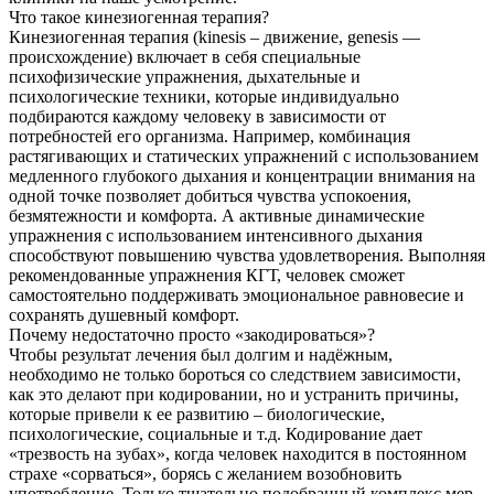
Что такое кинезиогенная терапия?
Кинезиогенная терапия (kinesis – движение, genesis —
происхождение) включает в себя специальные
психофизические упражнения, дыхательные и
психологические техники, которые индивидуально
подбираются каждому человеку в зависимости от
потребностей его организма. Например, комбинация
растягивающих и статических упражнений с использованием
медленного глубокого дыхания и концентрации внимания на
одной точке позволяет добиться чувства успокоения,
безмятежности и комфорта. А активные динамические
упражнения с использованием интенсивного дыхания
способствуют повышению чувства удовлетворения. Выполняя
рекомендованные упражнения КГТ, человек сможет
самостоятельно поддерживать эмоциональное равновесие и
сохранять душевный комфорт.
Почему недостаточно просто «закодироваться»?
Чтобы результат лечения был долгим и надёжным,
необходимо не только бороться со следствием зависимости,
как это делают при кодировании, но и устранить причины,
которые привели к ее развитию – биологические,
психологические, социальные и т.д. Кодирование дает
«трезвость на зубах», когда человек находится в постоянном
страхе «сорваться», борясь с желанием возобновить
употребление. Только тщательно подобранный комплекс мер