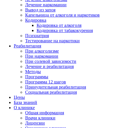
Лечение наркомании
Вывод из запоя
Капельница от алкоголя и наркотиков
Кодировка
Кодировка от алкоголя
Кодировка от табакокурения
Психиатрия
Тестирование на наркотики
Реабилитация
При алкоголизме
При наркомании
При солевой зависимости
Лечение и реабилитация
Методы
Программы
Программа 12 шагов
Принудительная реабилитация
Социальная реабилитация
Цены
База знаний
О клинике
Общая информация
Врачи клиники
Лицензии