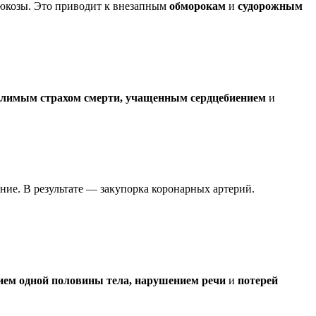
глюкозы. Это приводит к внезапным
обморокам
и
судорожным
олимым страхом смерти, учащенным сердцебиением
и
ние. В результате — закупорка коронарных артерий.
ием одной половины тела, нарушением речи
и
потерей