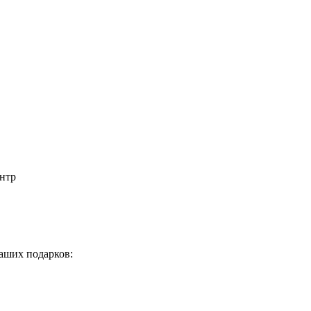
нтр
аших подарков: