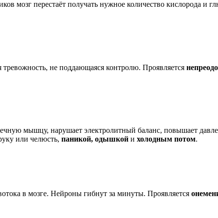
тиков мозг перестаёт получать нужное количество кислорода и 
я тревожность, не поддающаяся контролю. Проявляется
непреод
рдечную мышцу, нарушает электролитный баланс, повышает давле
руку или челюсть,
паникой, одышкой
и
холодным потом
.
овотока в мозге. Нейроны гибнут за минуты. Проявляется
онемен