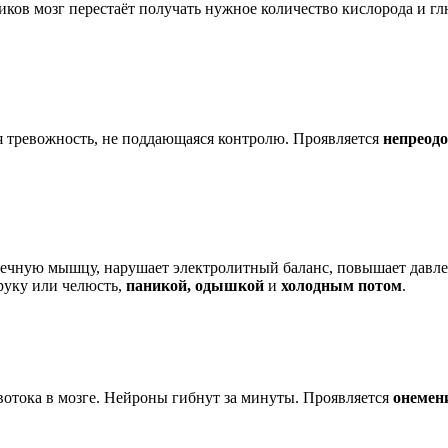
тиков мозг перестаёт получать нужное количество кислорода и 
я тревожность, не поддающаяся контролю. Проявляется
непреод
рдечную мышцу, нарушает электролитный баланс, повышает давле
руку или челюсть,
паникой, одышкой
и
холодным потом
.
овотока в мозге. Нейроны гибнут за минуты. Проявляется
онемен