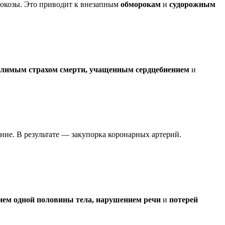
глюкозы. Это приводит к внезапным
обморокам
и
судорожным
олимым страхом смерти, учащенным сердцебиением
и
ние. В результате — закупорка коронарных артерий.
ием одной половины тела, нарушением речи
и
потерей