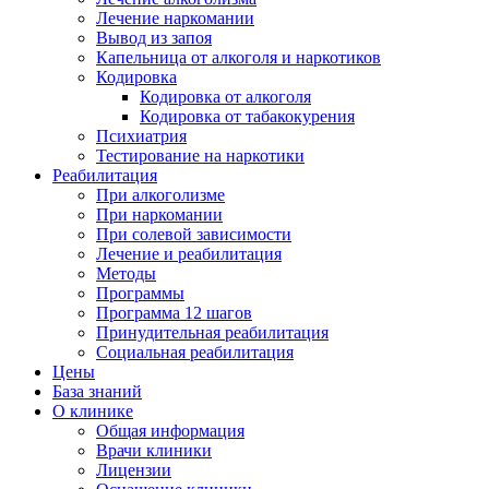
Лечение наркомании
Вывод из запоя
Капельница от алкоголя и наркотиков
Кодировка
Кодировка от алкоголя
Кодировка от табакокурения
Психиатрия
Тестирование на наркотики
Реабилитация
При алкоголизме
При наркомании
При солевой зависимости
Лечение и реабилитация
Методы
Программы
Программа 12 шагов
Принудительная реабилитация
Социальная реабилитация
Цены
База знаний
О клинике
Общая информация
Врачи клиники
Лицензии