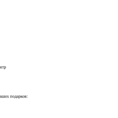
нтр
аших подарков: