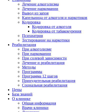
Лечение алкоголизма
Лечение наркомании
Вывод из запоя
Капельница от алкоголя и наркотиков
Кодировка
Кодировка от алкоголя
Кодировка от табакокурения
Психиатрия
Тестирование на наркотики
Реабилитация
При алкоголизме
При наркомании
При солевой зависимости
Лечение и реабилитация
Методы
Программы
Программа 12 шагов
Принудительная реабилитация
Социальная реабилитация
Цены
База знаний
О клинике
Общая информация
Врачи клиники