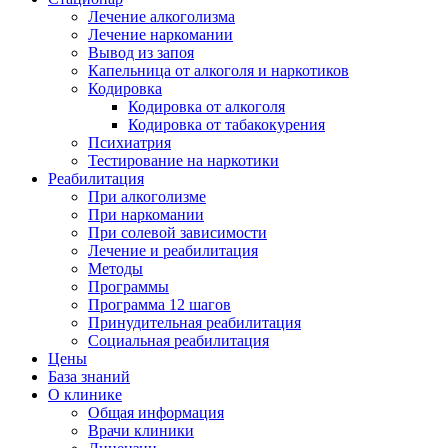
Лечение алкоголизма
Лечение наркомании
Вывод из запоя
Капельница от алкоголя и наркотиков
Кодировка
Кодировка от алкоголя
Кодировка от табакокурения
Психиатрия
Тестирование на наркотики
Реабилитация
При алкоголизме
При наркомании
При солевой зависимости
Лечение и реабилитация
Методы
Программы
Программа 12 шагов
Принудительная реабилитация
Социальная реабилитация
Цены
База знаний
О клинике
Общая информация
Врачи клиники