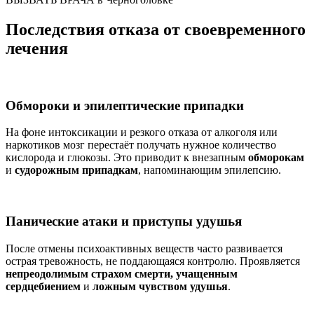
Последствия отказа от своевременного
лечения
Обмороки и эпилептические припадки
На фоне интоксикации и резкого отказа от алкоголя или
наркотиков мозг перестаёт получать нужное количество
кислорода и глюкозы. Это приводит к внезапным
обморокам
и
судорожным припадкам
, напоминающим эпилепсию.
Панические атаки и приступы удушья
После отмены психоактивных веществ часто развивается
острая тревожность, не поддающаяся контролю. Проявляется
непреодолимым страхом смерти, учащенным
сердцебиением
и
ложным чувством удушья
.