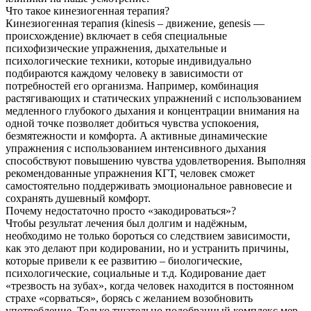
Что такое кинезиогенная терапия?
Кинезиогенная терапия (kinesis – движение, genesis —
происхождение) включает в себя специальные
психофизические упражнения, дыхательные и
психологические техники, которые индивидуально
подбираются каждому человеку в зависимости от
потребностей его организма. Например, комбинация
растягивающих и статических упражнений с использованием
медленного глубокого дыхания и концентрации внимания на
одной точке позволяет добиться чувства успокоения,
безмятежности и комфорта. А активные динамические
упражнения с использованием интенсивного дыхания
способствуют повышению чувства удовлетворения. Выполняя
рекомендованные упражнения КГТ, человек сможет
самостоятельно поддерживать эмоциональное равновесие и
сохранять душевный комфорт.
Почему недостаточно просто «закодироваться»?
Чтобы результат лечения был долгим и надёжным,
необходимо не только бороться со следствием зависимости,
как это делают при кодировании, но и устранить причины,
которые привели к ее развитию – биологические,
психологические, социальные и т.д. Кодирование дает
«трезвость на зубах», когда человек находится в постоянном
страхе «сорваться», борясь с желанием возобновить
употребление. Только тщательно подобранный комплекс мер