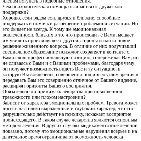
членам вступать в подобные отношения.
Чем психологическая помощь отличается от дружеской
поддержки?
Хорошо, если рядом есть друзья и близкие, способные
поддержать и помочь в разрешении проблемной ситуации. Но
это бывает не всегда. К тому же эмоциональная
вовлечённость близких в то, что происходит с Вами, мешает
им увидеть происходящее с другой стороны и найти новое
решение жизненного вопроса. В отличие от них получивший
специальное образование психолог сохраняет в контакте с
Вами свою профессиональную позицию, сопереживая Вам, но
не сливаясь с Вами и с Вашими проблемами, благодаря чему
он получает возможность видеть Вас и ту ситуацию, в
которую Вы вовлечены, совершенно под иным углом зрения и
передавать Вам это совершенно отличное от Вашего видение,
расширяя горизонты Вашего восприятия.
Обязательно ли принимать лекарства при повышенной
тревожности или плохом настроении?
Зависит от характера эмоциональных проблем. Тревога может
носить настолько выраженный и глубокий характер, что это
разрушительно действует на психику, искажает восприятие
происходящего. В таком случае лекарства являются основным
методом лечения. В других случаях медикаментозное лечение
показано, потому что эмоциональные нарушения всерьез и на
длительное время ограничивают возможность человека