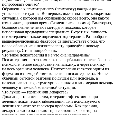
попробовать сейчас?
Обращение к психотерапевту (психологу) каждый раз —
уникальная ситуация. Во-первых, имеет значение конкретная
ситуация, с которой вы обращались: скорее всего, она как-то
изменилась, прошло время (/изменились вы сами). Во-вторых,
большое значение имеют методы и подходы, которые
использовал предыдущий специалист. В-третьих, личность
психотерапевта также определяет ход терапии. Разнообразие
вышеперечисленных факторов свидетельствует о том, что
новое обращение к психотерапевту приведёт к новому
результату. Стоит попробовать.
Что такое психотерапия и на что она направлена?
Психотерапия — это комплексное вербальное и невербальное
психологическое воздействие на психику, а через психику –
на весь организм человека. Психотерапия является одним из
форматов взаимодействия клиента и психотерапевта. Но не
обычный бытовой разговор по душам или исповедь, а
целенаправленная, структурированная и планомерная помощь
человеку в тяжелой жизненной ситуации.
Что лучше — терапия или лекарства?
Доказано, что и лекарства, и терапия эффективны при
лечении психических заболеваний. Тип используемого
лечения зависит от характера проблемы. Как правило,
лекарства часто назначают при состояниях, о которых