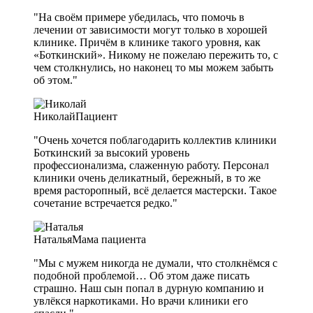
"На своём примере убедилась, что помочь в
лечении от зависимости могут только в хорошей
клинике. Причём в клинике такого уровня, как
«Боткинский». Никому не пожелаю пережить то, с
чем столкнулись, но наконец то мы можем забыть
об этом."
Николай
Пациент
"Очень хочется поблагодарить коллектив клиники
Боткинский за высокий уровень
профессионализма, слаженную работу. Персонал
клиники очень деликатный, бережный, в то же
время расторопный, всё делается мастерски. Такое
сочетание встречается редко."
Наталья
Мама пациента
"Мы с мужем никогда не думали, что столкнёмся с
подобной проблемой… Об этом даже писать
страшно. Наш сын попал в дурную компанию и
увлёкся наркотиками. Но врачи клиники его