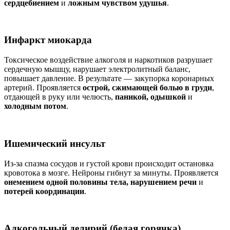
сердцебиением
и
ложным чувством удушья
.
Инфаркт миокарда
Токсическое воздействие алкоголя и наркотиков разрушает
сердечную мышцу, нарушает электролитный баланс,
повышает давление. В результате — закупорка коронарных
артерий. Проявляется
острой, сжимающей болью в груди
,
отдающей в руку или челюсть,
паникой, одышкой
и
холодным потом
.
Ишемический инсульт
Из-за спазма сосудов и густой крови происходит остановка
кровотока в мозге. Нейроны гибнут за минуты. Проявляется
онемением одной половины тела, нарушением речи
и
потерей координации
.
Алкогольный делирий (белая горячка)