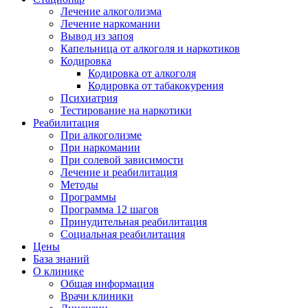
Лечение алкоголизма
Лечение наркомании
Вывод из запоя
Капельница от алкоголя и наркотиков
Кодировка
Кодировка от алкоголя
Кодировка от табакокурения
Психиатрия
Тестирование на наркотики
Реабилитация
При алкоголизме
При наркомании
При солевой зависимости
Лечение и реабилитация
Методы
Программы
Программа 12 шагов
Принудительная реабилитация
Социальная реабилитация
Цены
База знаний
О клинике
Общая информация
Врачи клиники