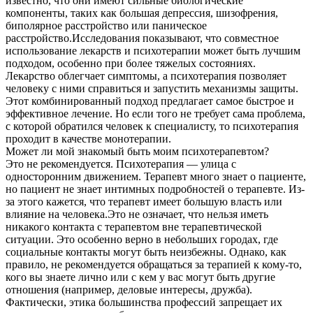
известно, что они имеют сильные биологические
компоненты, таких как большая депрессия, шизофрения,
биполярное расстройство или паническое
расстройство.Исследования показывают, что совместное
использование лекарств и психотерапии может быть лучшим
подходом, особенно при более тяжелых состояниях.
Лекарство облегчает симптомы, а психотерапия позволяет
человеку с ними справиться и запустить механизмы защиты.
Этот комбинированный подход предлагает самое быстрое и
эффективное лечение. Но если того не требует сама проблема,
с которой обратился человек к специалисту, то психотерапия
проходит в качестве монотерапии.
Может ли мой знакомый быть моим психотерапевтом?
Это не рекомендуется. Психотерапия — улица с
односторонним движением. Терапевт много знает о пациенте,
но пациент не знает интимных подробностей о терапевте. Из-
за этого кажется, что терапевт имеет большую власть или
влияние на человека.Это не означает, что нельзя иметь
никакого контакта с терапевтом вне терапевтической
ситуации. Это особенно верно в небольших городах, где
социальные контакты могут быть неизбежны. Однако, как
правило, не рекомендуется обращаться за терапией к кому-то,
кого вы знаете лично или с кем у вас могут быть другие
отношения (например, деловые интересы, дружба).
Фактически, этика большинства профессий запрещает их