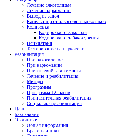
Лечение алкоголизма
Лечение наркомании
Вывод из запоя
Капельница от алкоголя и наркотиков
Кодировка
Кодировка от алкоголя
Кодировка от табакокурения
Психиатрия
Тестирование на наркотики
Реабилитация
При алкоголизме
При наркомании
При солевой зависимости
Лечение и реабилитация
Методы
Программы
Программа 12 шагов
Принудительная реабилитация
Социальная реабилитация
Цены
База знаний
О клинике
Общая информация
Врачи клиники