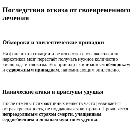
Последствия отказа от своевременного
лечения
Обмороки и эпилептические припадки
На фоне интоксикации и резкого отказа от алкоголя или
наркотиков мозг перестаёт получать нужное количество
кислорода и глюкозы. Это приводит к внезапным
обморокам
и
судорожным припадкам
, напоминающим эпилепсию.
Панические атаки и приступы удушья
После отмены психоактивных веществ часто развивается
острая тревожность, не поддающаяся контролю. Проявляется
непреодолимым страхом смерти, учащенным
сердцебиением
и
ложным чувством удушья
.