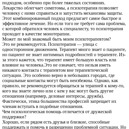
подходом, особенно при более тяжелых состояниях.
Лекарство облегчает симптомы, а психотерапия позволяет
человеку с ними справиться и запустить механизмы защиты.
Этот комбинированный подход предлагает самое быстрое и
эффективное лечение. Но если того не требует сама проблема,
с которой обратился человек к специалисту, то психотерапия
проходит в качестве монотерапии.
Может ли мой знакомый быть моим психотерапевтом?
Это не рекомендуется. Психотерапия — улица с
односторонним движением. Терапевт много знает о пациенте,
но пациент не знает интимных подробностей о терапевте. Из-
за этого кажется, что терапевт имеет большую власть или
влияние на человека.Это не означает, что нельзя иметь
никакого контакта с терапевтом вне терапевтической
ситуации. Это особенно верно в небольших городах, где
социальные контакты могут быть неизбежны. Однако, как
правило, не рекомендуется обращаться за терапией к кому-то,
кого вы знаете лично или с кем у вас могут быть другие
отношения (например, деловые интересы, дружба).
Фактически, этика большинства профессий запрещает их
членам вступать в подобные отношения.
Чем психологическая помощь отличается от дружеской
поддержки?
Хорошо, если рядом есть друзья и близкие, способные
поддержать и помочь в разрешении проблемной ситуации. Но