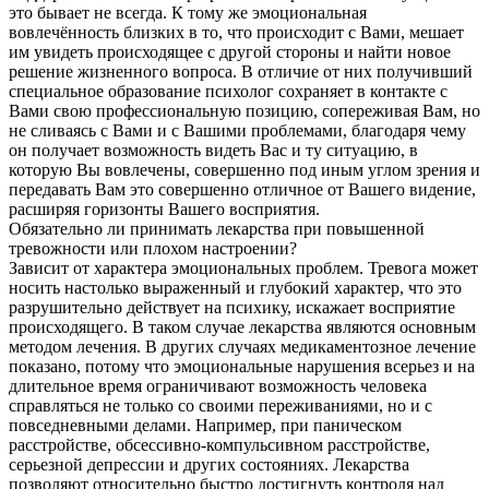
это бывает не всегда. К тому же эмоциональная
вовлечённость близких в то, что происходит с Вами, мешает
им увидеть происходящее с другой стороны и найти новое
решение жизненного вопроса. В отличие от них получивший
специальное образование психолог сохраняет в контакте с
Вами свою профессиональную позицию, сопереживая Вам, но
не сливаясь с Вами и с Вашими проблемами, благодаря чему
он получает возможность видеть Вас и ту ситуацию, в
которую Вы вовлечены, совершенно под иным углом зрения и
передавать Вам это совершенно отличное от Вашего видение,
расширяя горизонты Вашего восприятия.
Обязательно ли принимать лекарства при повышенной
тревожности или плохом настроении?
Зависит от характера эмоциональных проблем. Тревога может
носить настолько выраженный и глубокий характер, что это
разрушительно действует на психику, искажает восприятие
происходящего. В таком случае лекарства являются основным
методом лечения. В других случаях медикаментозное лечение
показано, потому что эмоциональные нарушения всерьез и на
длительное время ограничивают возможность человека
справляться не только со своими переживаниями, но и с
повседневными делами. Например, при паническом
расстройстве, обсессивно-компульсивном расстройстве,
серьезной депрессии и других состояниях. Лекарства
позволяют относительно быстро достигнуть контроля над