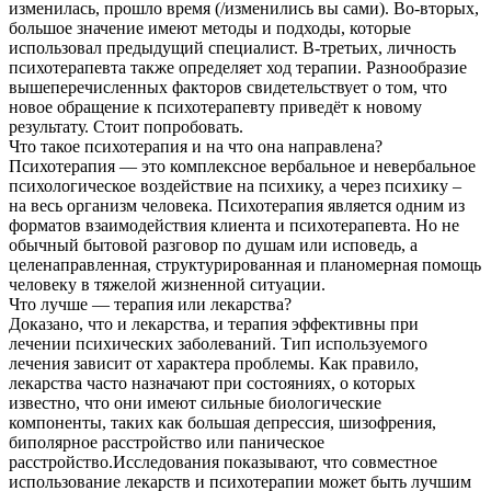
изменилась, прошло время (/изменились вы сами). Во-вторых,
большое значение имеют методы и подходы, которые
использовал предыдущий специалист. В-третьих, личность
психотерапевта также определяет ход терапии. Разнообразие
вышеперечисленных факторов свидетельствует о том, что
новое обращение к психотерапевту приведёт к новому
результату. Стоит попробовать.
Что такое психотерапия и на что она направлена?
Психотерапия — это комплексное вербальное и невербальное
психологическое воздействие на психику, а через психику –
на весь организм человека. Психотерапия является одним из
форматов взаимодействия клиента и психотерапевта. Но не
обычный бытовой разговор по душам или исповедь, а
целенаправленная, структурированная и планомерная помощь
человеку в тяжелой жизненной ситуации.
Что лучше — терапия или лекарства?
Доказано, что и лекарства, и терапия эффективны при
лечении психических заболеваний. Тип используемого
лечения зависит от характера проблемы. Как правило,
лекарства часто назначают при состояниях, о которых
известно, что они имеют сильные биологические
компоненты, таких как большая депрессия, шизофрения,
биполярное расстройство или паническое
расстройство.Исследования показывают, что совместное
использование лекарств и психотерапии может быть лучшим