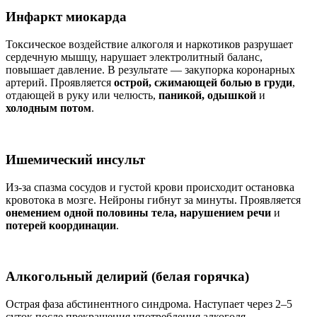
Инфаркт миокарда
Токсическое воздействие алкоголя и наркотиков разрушает
сердечную мышцу, нарушает электролитный баланс,
повышает давление. В результате — закупорка коронарных
артерий. Проявляется
острой, сжимающей болью в груди
,
отдающей в руку или челюсть,
паникой, одышкой
и
холодным потом
.
Ишемический инсульт
Из-за спазма сосудов и густой крови происходит остановка
кровотока в мозге. Нейроны гибнут за минуты. Проявляется
онемением одной половины тела, нарушением речи
и
потерей координации
.
Алкогольный делирий (белая горячка)
Острая фаза абстинентного синдрома. Наступает через 2–5
суток после прекращения употребления алкоголя.