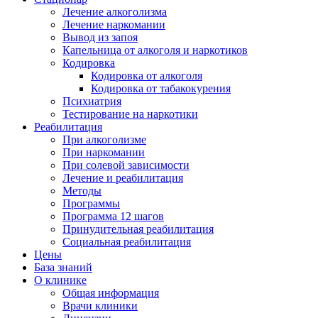
Лечение алкоголизма
Лечение наркомании
Вывод из запоя
Капельница от алкоголя и наркотиков
Кодировка
Кодировка от алкоголя
Кодировка от табакокурения
Психиатрия
Тестирование на наркотики
Реабилитация
При алкоголизме
При наркомании
При солевой зависимости
Лечение и реабилитация
Методы
Программы
Программа 12 шагов
Принудительная реабилитация
Социальная реабилитация
Цены
База знаний
О клинике
Общая информация
Врачи клиники