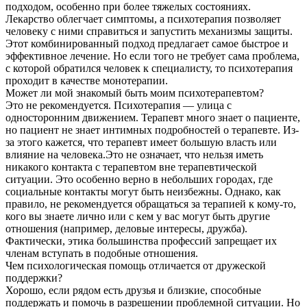
подходом, особенно при более тяжелых состояниях.
Лекарство облегчает симптомы, а психотерапия позволяет
человеку с ними справиться и запустить механизмы защиты.
Этот комбинированный подход предлагает самое быстрое и
эффективное лечение. Но если того не требует сама проблема,
с которой обратился человек к специалисту, то психотерапия
проходит в качестве монотерапии.
Может ли мой знакомый быть моим психотерапевтом?
Это не рекомендуется. Психотерапия — улица с
односторонним движением. Терапевт много знает о пациенте,
но пациент не знает интимных подробностей о терапевте. Из-
за этого кажется, что терапевт имеет большую власть или
влияние на человека.Это не означает, что нельзя иметь
никакого контакта с терапевтом вне терапевтической
ситуации. Это особенно верно в небольших городах, где
социальные контакты могут быть неизбежны. Однако, как
правило, не рекомендуется обращаться за терапией к кому-то,
кого вы знаете лично или с кем у вас могут быть другие
отношения (например, деловые интересы, дружба).
Фактически, этика большинства профессий запрещает их
членам вступать в подобные отношения.
Чем психологическая помощь отличается от дружеской
поддержки?
Хорошо, если рядом есть друзья и близкие, способные
поддержать и помочь в разрешении проблемной ситуации. Но