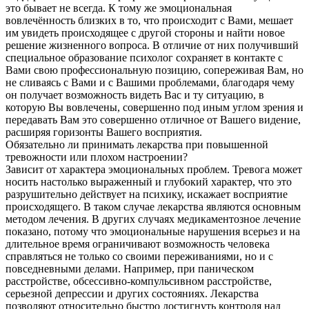
это бывает не всегда. К тому же эмоциональная
вовлечённость близких в то, что происходит с Вами, мешает
им увидеть происходящее с другой стороны и найти новое
решение жизненного вопроса. В отличие от них получивший
специальное образование психолог сохраняет в контакте с
Вами свою профессиональную позицию, сопереживая Вам, но
не сливаясь с Вами и с Вашими проблемами, благодаря чему
он получает возможность видеть Вас и ту ситуацию, в
которую Вы вовлечены, совершенно под иным углом зрения и
передавать Вам это совершенно отличное от Вашего видение,
расширяя горизонты Вашего восприятия.
Обязательно ли принимать лекарства при повышенной
тревожности или плохом настроении?
Зависит от характера эмоциональных проблем. Тревога может
носить настолько выраженный и глубокий характер, что это
разрушительно действует на психику, искажает восприятие
происходящего. В таком случае лекарства являются основным
методом лечения. В других случаях медикаментозное лечение
показано, потому что эмоциональные нарушения всерьез и на
длительное время ограничивают возможность человека
справляться не только со своими переживаниями, но и с
повседневными делами. Например, при паническом
расстройстве, обсессивно-компульсивном расстройстве,
серьезной депрессии и других состояниях. Лекарства
позволяют относительно быстро достигнуть контроля над