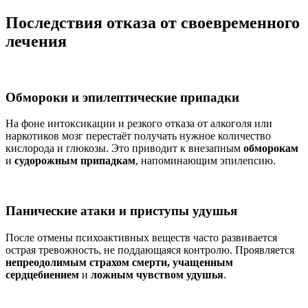
Последствия отказа от своевременного
лечения
Обмороки и эпилептические припадки
На фоне интоксикации и резкого отказа от алкоголя или
наркотиков мозг перестаёт получать нужное количество
кислорода и глюкозы. Это приводит к внезапным
обморокам
и
судорожным припадкам
, напоминающим эпилепсию.
Панические атаки и приступы удушья
После отмены психоактивных веществ часто развивается
острая тревожность, не поддающаяся контролю. Проявляется
непреодолимым страхом смерти, учащенным
сердцебиением
и
ложным чувством удушья
.