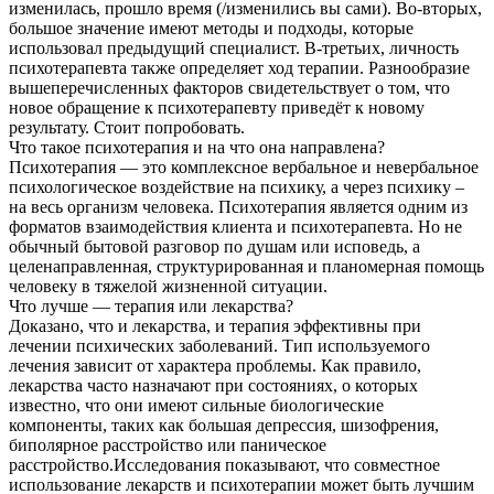
изменилась, прошло время (/изменились вы сами). Во-вторых,
большое значение имеют методы и подходы, которые
использовал предыдущий специалист. В-третьих, личность
психотерапевта также определяет ход терапии. Разнообразие
вышеперечисленных факторов свидетельствует о том, что
новое обращение к психотерапевту приведёт к новому
результату. Стоит попробовать.
Что такое психотерапия и на что она направлена?
Психотерапия — это комплексное вербальное и невербальное
психологическое воздействие на психику, а через психику –
на весь организм человека. Психотерапия является одним из
форматов взаимодействия клиента и психотерапевта. Но не
обычный бытовой разговор по душам или исповедь, а
целенаправленная, структурированная и планомерная помощь
человеку в тяжелой жизненной ситуации.
Что лучше — терапия или лекарства?
Доказано, что и лекарства, и терапия эффективны при
лечении психических заболеваний. Тип используемого
лечения зависит от характера проблемы. Как правило,
лекарства часто назначают при состояниях, о которых
известно, что они имеют сильные биологические
компоненты, таких как большая депрессия, шизофрения,
биполярное расстройство или паническое
расстройство.Исследования показывают, что совместное
использование лекарств и психотерапии может быть лучшим