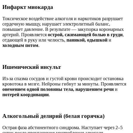
Инфаркт миокарда
Токсическое воздействие алкоголя и наркотиков разрушает
сердечную мышцу, нарушает электролитный баланс,
повышает давление. В результате — закупорка коронарных
артерий. Проявляется
острой, сжимающей болью в груди
,
отдающей в руку или челюсть,
паникой, одышкой
и
холодным потом
.
Ишемический инсульт
Из-за спазма сосудов и густой крови происходит остановка
кровотока в мозге. Нейроны гибнут за минуты. Проявляется
онемением одной половины тела, нарушением речи
и
потерей координации
.
Алкогольный делирий (белая горячка)
Острая фаза абстинентного синдрома. Наступает через 2–5
суток после прекращения употребления алкоголя.