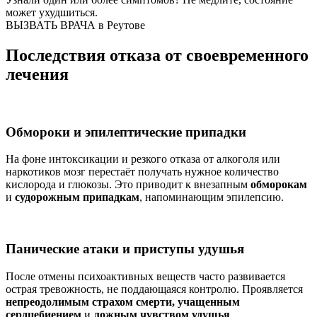
может ухудшиться.
ВЫЗВАТЬ ВРАЧА в Реутове
Последствия отказа от своевременного
лечения
Обмороки и эпилептические припадки
На фоне интоксикации и резкого отказа от алкоголя или
наркотиков мозг перестаёт получать нужное количество
кислорода и глюкозы. Это приводит к внезапным
обморокам
и
судорожным припадкам
, напоминающим эпилепсию.
Панические атаки и приступы удушья
После отмены психоактивных веществ часто развивается
острая тревожность, не поддающаяся контролю. Проявляется
непреодолимым страхом смерти, учащенным
сердцебиением
и
ложным чувством удушья
.