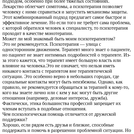
подходом, особенно при более тяжелых состояниях.
Лекарство облегчает симптомы, а психотерапия позволяет
человеку с ними справиться и запустить механизмы защиты.
Этот комбинированный подход предлагает самое быстрое и
эффективное лечение. Но если того не требует сама проблема,
с которой обратился человек к специалисту, то психотерапия
проходит в качестве монотерапии.
Может ли мой знакомый быть моим психотерапевтом?
Это не рекомендуется. Психотерапия — улица с
односторонним движением. Терапевт много знает о пациенте,
но пациент не знает интимных подробностей о терапевте. Из-
за этого кажется, что терапевт имеет большую власть или
влияние на человека.Это не означает, что нельзя иметь
никакого контакта с терапевтом вне терапевтической
ситуации. Это особенно верно в небольших городах, где
социальные контакты могут быть неизбежны. Однако, как
правило, не рекомендуется обращаться за терапией к кому-то,
кого вы знаете лично или с кем у вас могут быть другие
отношения (например, деловые интересы, дружба).
Фактически, этика большинства профессий запрещает их
членам вступать в подобные отношения.
Чем психологическая помощь отличается от дружеской
поддержки?
Хорошо, если рядом есть друзья и близкие, способные
поддержать и помочь в разрешении проблемной ситуации. Но