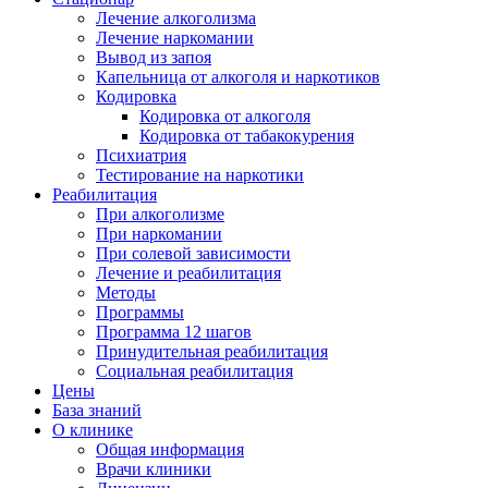
Лечение алкоголизма
Лечение наркомании
Вывод из запоя
Капельница от алкоголя и наркотиков
Кодировка
Кодировка от алкоголя
Кодировка от табакокурения
Психиатрия
Тестирование на наркотики
Реабилитация
При алкоголизме
При наркомании
При солевой зависимости
Лечение и реабилитация
Методы
Программы
Программа 12 шагов
Принудительная реабилитация
Социальная реабилитация
Цены
База знаний
О клинике
Общая информация
Врачи клиники