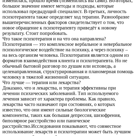
изменилась, прошло время (/изменились вы сами). Во-вторых,
большое значение имеют методы и подходы, которые
использовал предыдущий специалист. В-третьих, личность
психотерапевта также определяет ход терапии. Разнообразие
вышеперечисленных факторов свидетельствует о том, что
новое обращение к психотерапевту приведёт к новому
результату. Стоит попробовать.
Что такое психотерапия и на что она направлена?
Психотерапия — это комплексное вербальное и невербальное
психологическое воздействие на психику, а через психику –
на весь организм человека. Психотерапия является одним из
форматов взаимодействия клиента и психотерапевта. Но не
обычный бытовой разговор по душам или исповедь, а
целенаправленная, структурированная и планомерная помощь
человеку в тяжелой жизненной ситуации.
Что лучше — терапия или лекарства?
Доказано, что и лекарства, и терапия эффективны при
лечении психических заболеваний. Тип используемого
лечения зависит от характера проблемы. Как правило,
лекарства часто назначают при состояниях, о которых
известно, что они имеют сильные биологические
компоненты, таких как большая депрессия, шизофрения,
биполярное расстройство или паническое
расстройство.Исследования показывают, что совместное
использование лекарств и психотерапии может быть лучшим