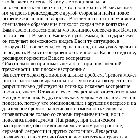
это бывает не всегда. К тому же эмоциональная
вовлечённость близких в то, что происходит с Вами, мешает
им увидеть происходящее с другой стороны и найти новое
решение жизненного вопроса. В отличие от них получивший
специальное образование психолог сохраняет в контакте с
Вами свою профессиональную позицию, сопереживая Вам, но
не сливаясь с Вами и с Вашими проблемами, благодаря чему
он получает возможность видеть Вас и ту ситуацию, в
которую Вы вовлечены, совершенно под иным углом зрения и
передавать Вам это совершенно отличное от Вашего видение,
расширяя горизонты Вашего восприятия.
Обязательно ли принимать лекарства при повышенной
тревожности или плохом настроении?
Зависит от характера эмоциональных проблем. Тревога может
носить настолько выраженный и глубокий характер, что это
разрушительно действует на психику, искажает восприятие
происходящего. В таком случае лекарства являются основным
методом лечения. В других случаях медикаментозное лечение
показано, потому что эмоциональные нарушения всерьез и на
длительное время ограничивают возможность человека
справляться не только со своими переживаниями, но и с
повседневными делами. Например, при паническом
расстройстве, обсессивно-компульсивном расстройстве,
серьезной депрессии и других состояниях. Лекарства
позволяют относительно быстро достигнуть контроля над