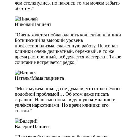
чем столкнулись, но наконец то мы можем забыть
об этом."
Николай
Пациент
"Очень хочется поблагодарить коллектив клиники
Боткинский за высокий уровень
профессионализма, слаженную работу. Персонал
клиники очень деликатный, бережный, в то же
время расторопный, всё делается мастерски. Такое
сочетание встречается редко."
Наталья
Мама пациента
"Мы с мужем никогда не думали, что столкнёмся с
подобной проблемой… Об этом даже писать
страшно. Наш сын попал в дурную компанию и
увлёкся наркотиками. Но врачи клиники его
спасли."
Валерий
Пациент
"Для меня было очень важно быстро бросить