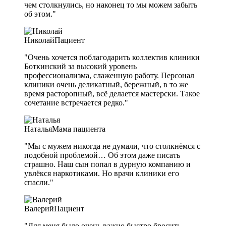
чем столкнулись, но наконец то мы можем забыть
об этом."
Николай
Пациент
"Очень хочется поблагодарить коллектив клиники
Боткинский за высокий уровень
профессионализма, слаженную работу. Персонал
клиники очень деликатный, бережный, в то же
время расторопный, всё делается мастерски. Такое
сочетание встречается редко."
Наталья
Мама пациента
"Мы с мужем никогда не думали, что столкнёмся с
подобной проблемой… Об этом даже писать
страшно. Наш сын попал в дурную компанию и
увлёкся наркотиками. Но врачи клиники его
спасли."
Валерий
Пациент
"Для меня было очень важно быстро бросить