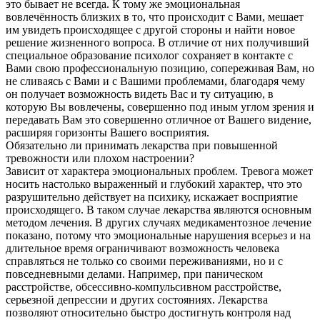
это бывает не всегда. К тому же эмоциональная
вовлечённость близких в то, что происходит с Вами, мешает
им увидеть происходящее с другой стороны и найти новое
решение жизненного вопроса. В отличие от них получивший
специальное образование психолог сохраняет в контакте с
Вами свою профессиональную позицию, сопереживая Вам, но
не сливаясь с Вами и с Вашими проблемами, благодаря чему
он получает возможность видеть Вас и ту ситуацию, в
которую Вы вовлечены, совершенно под иным углом зрения и
передавать Вам это совершенно отличное от Вашего видение,
расширяя горизонты Вашего восприятия.
Обязательно ли принимать лекарства при повышенной
тревожности или плохом настроении?
Зависит от характера эмоциональных проблем. Тревога может
носить настолько выраженный и глубокий характер, что это
разрушительно действует на психику, искажает восприятие
происходящего. В таком случае лекарства являются основным
методом лечения. В других случаях медикаментозное лечение
показано, потому что эмоциональные нарушения всерьез и на
длительное время ограничивают возможность человека
справляться не только со своими переживаниями, но и с
повседневными делами. Например, при паническом
расстройстве, обсессивно-компульсивном расстройстве,
серьезной депрессии и других состояниях. Лекарства
позволяют относительно быстро достигнуть контроля над