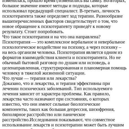
изменилась, прошло время (/изменились вы сами). Во-вторых,
большое значение имеют методы и подходы, которые
использовал предыдущий специалист. В-третьих, личность
психотерапевта также определяет ход терапии. Разнообразие
вышеперечисленных факторов свидетельствует о том, что
новое обращение к психотерапевту приведёт к новому
результату. Стоит попробовать.
Что такое психотерапия и на что она направлена?
Психотерапия — это комплексное вербальное и невербальное
психологическое воздействие на психику, а через психику –
на весь организм человека. Психотерапия является одним из
форматов взаимодействия клиента и психотерапевта. Но не
обычный бытовой разговор по душам или исповедь, а
целенаправленная, структурированная и планомерная помощь
человеку в тяжелой жизненной ситуации.
Что лучше — терапия или лекарства?
Доказано, что и лекарства, и терапия эффективны при
лечении психических заболеваний. Тип используемого
лечения зависит от характера проблемы. Как правило,
лекарства часто назначают при состояниях, о которых
известно, что они имеют сильные биологические
компоненты, таких как большая депрессия, шизофрения,
биполярное расстройство или паническое
расстройство.Исследования показывают, что совместное
использование лекарств и психотерапии может быть лучшим