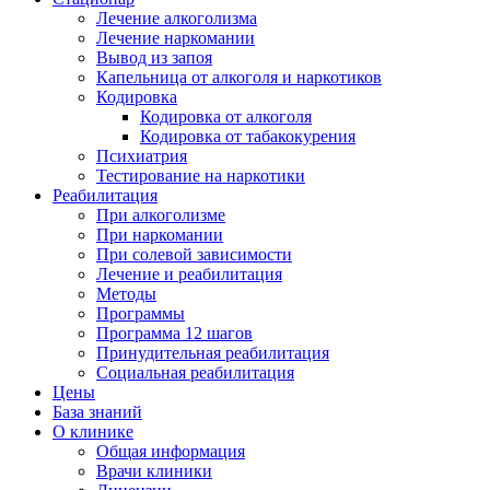
Лечение алкоголизма
Лечение наркомании
Вывод из запоя
Капельница от алкоголя и наркотиков
Кодировка
Кодировка от алкоголя
Кодировка от табакокурения
Психиатрия
Тестирование на наркотики
Реабилитация
При алкоголизме
При наркомании
При солевой зависимости
Лечение и реабилитация
Методы
Программы
Программа 12 шагов
Принудительная реабилитация
Социальная реабилитация
Цены
База знаний
О клинике
Общая информация
Врачи клиники