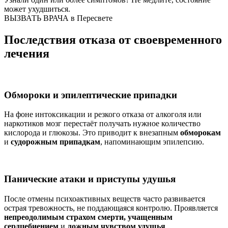
может ухудшиться.
ВЫЗВАТЬ ВРАЧА в Пересвете
Последствия отказа от своевременного
лечения
Обмороки и эпилептические припадки
На фоне интоксикации и резкого отказа от алкоголя или
наркотиков мозг перестаёт получать нужное количество
кислорода и глюкозы. Это приводит к внезапным
обморокам
и
судорожным припадкам
, напоминающим эпилепсию.
Панические атаки и приступы удушья
После отмены психоактивных веществ часто развивается
острая тревожность, не поддающаяся контролю. Проявляется
непреодолимым страхом смерти, учащенным
сердцебиением
и
ложным чувством удушья
.