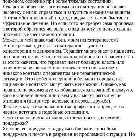
подходом, особенно при более тяжелых состояниях.
Лекарство облегчает симптомы, а психотерапия позволяет
человеку с ними справиться и запустить механизмы защиты.
Этот комбинированный подход предлагает самое быстрое и
эффективное лечение. Но если того не требует сама проблема,
с которой обратился человек к специалисту, то психотерапия
проходит в качестве монотерапии.
Может ли мой знакомый быть моим психотерапевтом?
Это не рекомендуется. Психотерапия — улица с
односторонним движением. Терапевт много знает о пациенте,
но пациент не знает интимных подробностей о терапевте. Из-
за этого кажется, что терапевт имеет большую власть или
влияние на человека.Это не означает, что нельзя иметь
никакого контакта с терапевтом вне терапевтической
ситуации. Это особенно верно в небольших городах, где
социальные контакты могут быть неизбежны. Однако, как
правило, не рекомендуется обращаться за терапией к кому-то,
кого вы знаете лично или с кем у вас могут быть другие
отношения (например, деловые интересы, дружба).
Фактически, этика большинства профессий запрещает их
членам вступать в подобные отношения.
Чем психологическая помощь отличается от дружеской
поддержки?
Хорошо, если рядом есть друзья и близкие, способные
поддержать и помочь в разрешении проблемной ситуации. Но