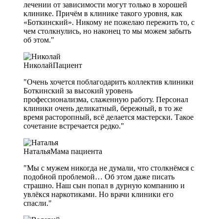
лечении от зависимости могут только в хорошей
клинике. Причём в клинике такого уровня, как
«Боткинский». Никому не пожелаю пережить то, с
чем столкнулись, но наконец то мы можем забыть
об этом."
Николай
Пациент
"Очень хочется поблагодарить коллектив клиники
Боткинский за высокий уровень
профессионализма, слаженную работу. Персонал
клиники очень деликатный, бережный, в то же
время расторопный, всё делается мастерски. Такое
сочетание встречается редко."
Наталья
Мама пациента
"Мы с мужем никогда не думали, что столкнёмся с
подобной проблемой… Об этом даже писать
страшно. Наш сын попал в дурную компанию и
увлёкся наркотиками. Но врачи клиники его
спасли."