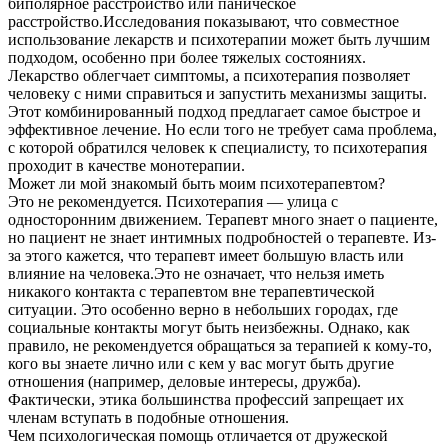
биполярное расстройство или паническое
расстройство.Исследования показывают, что совместное
использование лекарств и психотерапии может быть лучшим
подходом, особенно при более тяжелых состояниях.
Лекарство облегчает симптомы, а психотерапия позволяет
человеку с ними справиться и запустить механизмы защиты.
Этот комбинированный подход предлагает самое быстрое и
эффективное лечение. Но если того не требует сама проблема,
с которой обратился человек к специалисту, то психотерапия
проходит в качестве монотерапии.
Может ли мой знакомый быть моим психотерапевтом?
Это не рекомендуется. Психотерапия — улица с
односторонним движением. Терапевт много знает о пациенте,
но пациент не знает интимных подробностей о терапевте. Из-
за этого кажется, что терапевт имеет большую власть или
влияние на человека.Это не означает, что нельзя иметь
никакого контакта с терапевтом вне терапевтической
ситуации. Это особенно верно в небольших городах, где
социальные контакты могут быть неизбежны. Однако, как
правило, не рекомендуется обращаться за терапией к кому-то,
кого вы знаете лично или с кем у вас могут быть другие
отношения (например, деловые интересы, дружба).
Фактически, этика большинства профессий запрещает их
членам вступать в подобные отношения.
Чем психологическая помощь отличается от дружеской