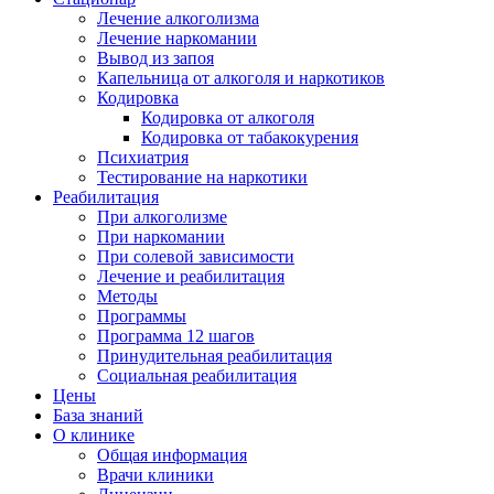
Лечение алкоголизма
Лечение наркомании
Вывод из запоя
Капельница от алкоголя и наркотиков
Кодировка
Кодировка от алкоголя
Кодировка от табакокурения
Психиатрия
Тестирование на наркотики
Реабилитация
При алкоголизме
При наркомании
При солевой зависимости
Лечение и реабилитация
Методы
Программы
Программа 12 шагов
Принудительная реабилитация
Социальная реабилитация
Цены
База знаний
О клинике
Общая информация
Врачи клиники