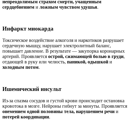
непреодолимым страхом смерти, учащенным
сердцебиением
и
ложным чувством удушья
.
Инфаркт миокарда
Токсическое воздействие алкоголя и наркотиков разрушает
сердечную мышцу, нарушает электролитный баланс,
повышает давление. В результате — закупорка коронарных
артерий. Проявляется
острой, сжимающей болью в груди
,
отдающей в руку или челюсть,
паникой, одышкой
и
холодным потом
.
Ишемический инсульт
Из-за спазма сосудов и густой крови происходит остановка
кровотока в мозге. Нейроны гибнут за минуты. Проявляется
онемением одной половины тела, нарушением речи
и
потерей координации
.