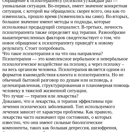
Обращение к психотерапевту (психологу) каждый раз —
уникальная ситуация. Во-первых, имеет значение конкретная
ситуация, с которой вы обращались: скорее всего, она как-то
изменилась, прошло время (/изменились вы сами). Во-вторых,
большое значение имеют методы и подходы, которые
использовал предыдущий специалист. В-третьих, личность
психотерапевта также определяет ход терапии. Разнообразие
вышеперечисленных факторов свидетельствует о том, что
новое обращение к психотерапевту приведёт к новому
результату. Стоит попробовать.
Что такое психотерапия и на что она направлена?
Психотерапия — это комплексное вербальное и невербальное
психологическое воздействие на психику, а через психику –
на весь организм человека. Психотерапия является одним из
форматов взаимодействия клиента и психотерапевта. Но не
обычный бытовой разговор по душам или исповедь, а
целенаправленная, структурированная и планомерная помощь
человеку в тяжелой жизненной ситуации.
Что лучше — терапия или лекарства?
Доказано, что и лекарства, и терапия эффективны при
лечении психических заболеваний. Тип используемого
лечения зависит от характера проблемы. Как правило,
лекарства часто назначают при состояниях, о которых
известно, что они имеют сильные биологические
компоненты, таких как большая депрессия, шизофрения,