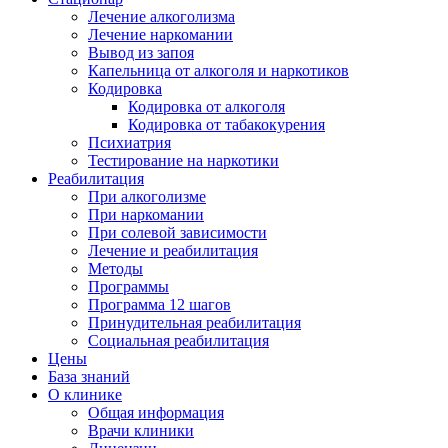
Лечение алкоголизма
Лечение наркомании
Вывод из запоя
Капельница от алкоголя и наркотиков
Кодировка
Кодировка от алкоголя
Кодировка от табакокурения
Психиатрия
Тестирование на наркотики
Реабилитация
При алкоголизме
При наркомании
При солевой зависимости
Лечение и реабилитация
Методы
Программы
Программа 12 шагов
Принудительная реабилитация
Социальная реабилитация
Цены
База знаний
О клинике
Общая информация
Врачи клиники