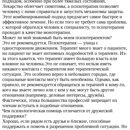
подходом, особенно при более тяжелых состояниях.
Лекарство облегчает симптомы, а психотерапия позволяет
человеку с ними справиться и запустить механизмы защиты.
Этот комбинированный подход предлагает самое быстрое и
эффективное лечение. Но если того не требует сама проблема,
с которой обратился человек к специалисту, то психотерапия
проходит в качестве монотерапии.
Может ли мой знакомый быть моим психотерапевтом?
Это не рекомендуется. Психотерапия — улица с
односторонним движением. Терапевт много знает о пациенте,
но пациент не знает интимных подробностей о терапевте. Из-
за этого кажется, что терапевт имеет большую власть или
влияние на человека.Это не означает, что нельзя иметь
никакого контакта с терапевтом вне терапевтической
ситуации. Это особенно верно в небольших городах, где
социальные контакты могут быть неизбежны. Однако, как
правило, не рекомендуется обращаться за терапией к кому-то,
кого вы знаете лично или с кем у вас могут быть другие
отношения (например, деловые интересы, дружба).
Фактически, этика большинства профессий запрещает их
членам вступать в подобные отношения.
Чем психологическая помощь отличается от дружеской
поддержки?
Хорошо, если рядом есть друзья и близкие, способные
поддержать и помочь в разрешении проблемной ситуации. Но