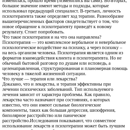
изменилась, прошло время (/изменились вы сами). Во-вторых,
большое значение имеют методы и подходы, которые
использовал предыдущий специалист. В-третьих, личность
психотерапевта также определяет ход терапии. Разнообразие
вышеперечисленных факторов свидетельствует о том, что
новое обращение к психотерапевту приведёт к новому
результату. Стоит попробовать.
Что такое психотерапия и на что она направлена?
Психотерапия — это комплексное вербальное и невербальное
психологическое воздействие на психику, а через психику –
на весь организм человека. Психотерапия является одним из
форматов взаимодействия клиента и психотерапевта. Но не
обычный бытовой разговор по душам или исповедь, а
целенаправленная, структурированная и планомерная помощь
человеку в тяжелой жизненной ситуации.
Что лучше — терапия или лекарства?
Доказано, что и лекарства, и терапия эффективны при
лечении психических заболеваний. Тип используемого
лечения зависит от характера проблемы. Как правило,
лекарства часто назначают при состояниях, о которых
известно, что они имеют сильные биологические
компоненты, таких как большая депрессия, шизофрения,
биполярное расстройство или паническое
расстройство.Исследования показывают, что совместное
использование лекарств и психотерапии может быть лучшим