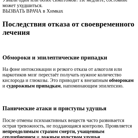
может ухудшиться.
ВЫЗВАТЬ ВРАЧА в Химках
Последствия отказа от своевременного
лечения
Обмороки и эпилептические припадки
На фоне интоксикации и резкого отказа от алкоголя или
наркотиков мозг перестаёт получать нужное количество
кислорода и глюкозы. Это приводит к внезапным
обморокам
и
судорожным припадкам
, напоминающим эпилепсию.
Панические атаки и приступы удушья
После отмены психоактивных веществ часто развивается
острая тревожность, не поддающаяся контролю. Проявляется
непреодолимым страхом смерти, учащенным
сердцебиением
и
ложным чувством удушья
.