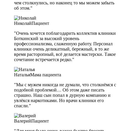
чем столкнулись, но наконец то мы можем забыть
об этом."
Николай
Пациент
"Очень хочется поблагодарить коллектив клиники
Боткинский за высокий уровень
профессионализма, слаженную работу. Персонал
клиники очень деликатный, бережный, в то же
время расторопный, всё делается мастерски. Такое
сочетание встречается редко."
Наталья
Мама пациента
"Мы с мужем никогда не думали, что столкнёмся с
подобной проблемой… Об этом даже писать
страшно. Наш сын попал в дурную компанию и
увлёкся наркотиками. Но врачи клиники его
спасли."
Валерий
Пациент
"Для меня было очень важно быстро бросить