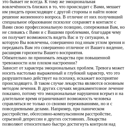
это бывает не всегда. К тому же эмоциональная
вовлечённость близких в то, что происходит с Вами, мешает
им увидеть происходящее с другой стороны и найти новое
решение жизненного вопроса. В отличие от них получивший
специальное образование психолог сохраняет в контакте с
Вами свою профессиональную позицию, сопереживая Вам, но
не сливаясь с Вами и с Вашими проблемами, благодаря чему
он получает возможность видеть Вас и ту ситуацию, в
которую Вы вовлечены, совершенно под иным углом зрения и
передавать Вам это совершенно отличное от Вашего видение,
расширяя горизонты Вашего восприятия.
Обязательно ли принимать лекарства при повышенной
тревожности или плохом настроении?
Зависит от характера эмоциональных проблем. Тревога может
носить настолько выраженный и глубокий характер, что это
разрушительно действует на психику, искажает восприятие
происходящего. В таком случае лекарства являются основным
методом лечения. В других случаях медикаментозное лечение
показано, потому что эмоциональные нарушения всерьез и на
длительное время ограничивают возможность человека
справляться не только со своими переживаниями, но и с
повседневными делами. Например, при паническом
расстройстве, обсессивно-компульсивном расстройстве,
серьезной депрессии и других состояниях. Лекарства
позволяют относительно быстро достигнуть контроля над