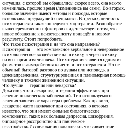
ситуация, с которой вы обращались: скорее всего, она как-то
изменилась, прошло время (/изменились вы сами). Во-вторых,
большое значение имеют методы и подходы, которые
использовал предыдущий специалист. В-третьих, личность
психотерапевта также определяет ход терапии. Разнообразие
вышеперечисленных факторов свидетельствует о том, что
новое обращение к психотерапевту приведёт к новому
результату. Стоит попробовать.
Что такое психотерапия и на что она направлена?
Психотерапия — это комплексное вербальное и невербальное
психологическое воздействие на психику, а через психику –
на весь организм человека. Психотерапия является одним из
форматов взаимодействия клиента и психотерапевта. Но не
обычный бытовой разговор по душам или исповедь, а
целенаправленная, структурированная и планомерная помощь
человеку в тяжелой жизненной ситуации.
Что лучше — терапия или лекарства?
Доказано, что и лекарства, и терапия эффективны при
лечении психических заболеваний. Тип используемого
лечения зависит от характера проблемы. Как правило,
лекарства часто назначают при состояниях, о которых
известно, что они имеют сильные биологические
компоненты, таких как большая депрессия, шизофрения,
биполярное расстройство или паническое
расстройство.Исследования показывают, что совместное