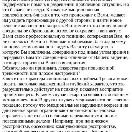
поддержать и помочь в разрешении проблемной ситуации. Но
это бывает не всегда. К тому же эмоциональная
вовлечённость близких в то, что происходит с Вами, мешает
им увидеть происходящее с другой стороны и найти новое
решение жизненного вопроса. В отличие от них получивший
специальное образование психолог сохраняет в контакте с
Вами свою профессиональную позицию, сопереживая Вам, но
не сливаясь с Вами и с Вашими проблемами, благодаря чему
он получает возможность видеть Вас и ту ситуацию, в
которую Вы вовлечены, совершенно под иным углом зрения и
передавать Вам это совершенно отличное от Вашего видение,
расширяя горизонты Вашего восприятия.
Обязательно ли принимать лекарства при повышенной
тревожности или плохом настроении?
Зависит от характера эмоциональных проблем. Тревога может
носить настолько выраженный и глубокий характер, что это
разрушительно действует на психику, искажает восприятие
происходящего. В таком случае лекарства являются основным
методом лечения. В других случаях медикаментозное лечение
показано, потому что эмоциональные нарушения всерьез и на
длительное время ограничивают возможность человека
справляться не только со своими переживаниями, но и с
повседневными делами. Например, при паническом
расстройстве, обсессивно-компульсивном расстройстве,
серьезной депрессии и других состояниях. Лекарства