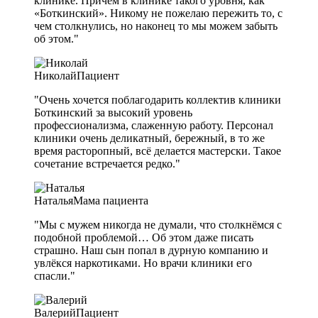
клинике. Причём в клинике такого уровня, как
«Боткинский». Никому не пожелаю пережить то, с
чем столкнулись, но наконец то мы можем забыть
об этом."
Николай
Пациент
"Очень хочется поблагодарить коллектив клиники
Боткинский за высокий уровень
профессионализма, слаженную работу. Персонал
клиники очень деликатный, бережный, в то же
время расторопный, всё делается мастерски. Такое
сочетание встречается редко."
Наталья
Мама пациента
"Мы с мужем никогда не думали, что столкнёмся с
подобной проблемой… Об этом даже писать
страшно. Наш сын попал в дурную компанию и
увлёкся наркотиками. Но врачи клиники его
спасли."
Валерий
Пациент