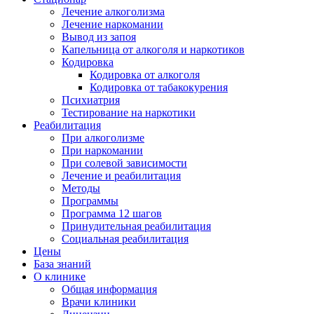
Лечение алкоголизма
Лечение наркомании
Вывод из запоя
Капельница от алкоголя и наркотиков
Кодировка
Кодировка от алкоголя
Кодировка от табакокурения
Психиатрия
Тестирование на наркотики
Реабилитация
При алкоголизме
При наркомании
При солевой зависимости
Лечение и реабилитация
Методы
Программы
Программа 12 шагов
Принудительная реабилитация
Социальная реабилитация
Цены
База знаний
О клинике
Общая информация
Врачи клиники