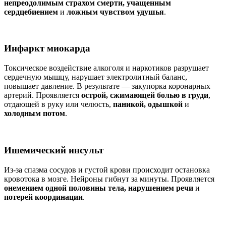
непреодолимым страхом смерти, учащенным
сердцебиением
и
ложным чувством удушья
.
Инфаркт миокарда
Токсическое воздействие алкоголя и наркотиков разрушает
сердечную мышцу, нарушает электролитный баланс,
повышает давление. В результате — закупорка коронарных
артерий. Проявляется
острой, сжимающей болью в груди
,
отдающей в руку или челюсть,
паникой, одышкой
и
холодным потом
.
Ишемический инсульт
Из-за спазма сосудов и густой крови происходит остановка
кровотока в мозге. Нейроны гибнут за минуты. Проявляется
онемением одной половины тела, нарушением речи
и
потерей координации
.