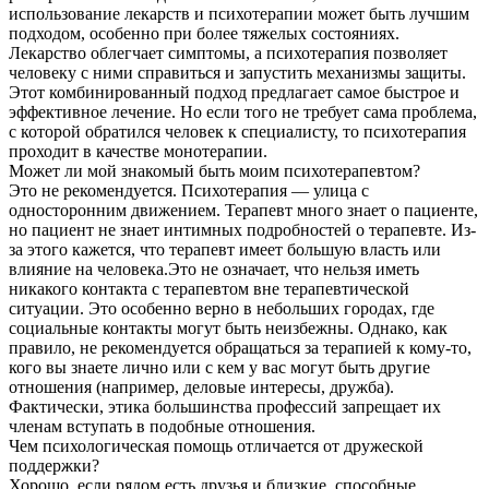
использование лекарств и психотерапии может быть лучшим
подходом, особенно при более тяжелых состояниях.
Лекарство облегчает симптомы, а психотерапия позволяет
человеку с ними справиться и запустить механизмы защиты.
Этот комбинированный подход предлагает самое быстрое и
эффективное лечение. Но если того не требует сама проблема,
с которой обратился человек к специалисту, то психотерапия
проходит в качестве монотерапии.
Может ли мой знакомый быть моим психотерапевтом?
Это не рекомендуется. Психотерапия — улица с
односторонним движением. Терапевт много знает о пациенте,
но пациент не знает интимных подробностей о терапевте. Из-
за этого кажется, что терапевт имеет большую власть или
влияние на человека.Это не означает, что нельзя иметь
никакого контакта с терапевтом вне терапевтической
ситуации. Это особенно верно в небольших городах, где
социальные контакты могут быть неизбежны. Однако, как
правило, не рекомендуется обращаться за терапией к кому-то,
кого вы знаете лично или с кем у вас могут быть другие
отношения (например, деловые интересы, дружба).
Фактически, этика большинства профессий запрещает их
членам вступать в подобные отношения.
Чем психологическая помощь отличается от дружеской
поддержки?
Хорошо, если рядом есть друзья и близкие, способные