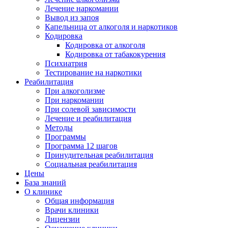
Лечение наркомании
Вывод из запоя
Капельница от алкоголя и наркотиков
Кодировка
Кодировка от алкоголя
Кодировка от табакокурения
Психиатрия
Тестирование на наркотики
Реабилитация
При алкоголизме
При наркомании
При солевой зависимости
Лечение и реабилитация
Методы
Программы
Программа 12 шагов
Принудительная реабилитация
Социальная реабилитация
Цены
База знаний
О клинике
Общая информация
Врачи клиники
Лицензии