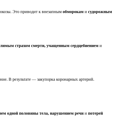
глюкозы. Это приводит к внезапным
обморокам
и
судорожным
олимым страхом смерти, учащенным сердцебиением
и
ние. В результате — закупорка коронарных артерий.
ием одной половины тела, нарушением речи
и
потерей