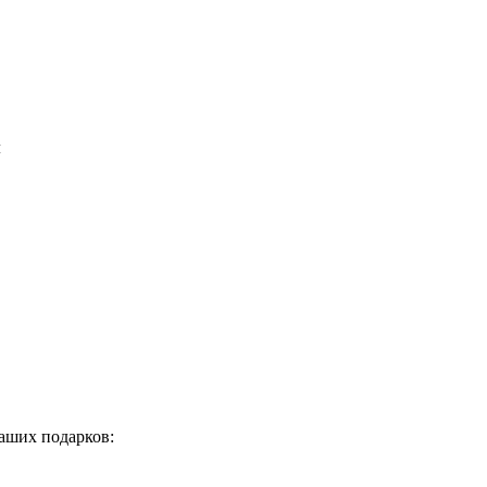
м
аших подарков: