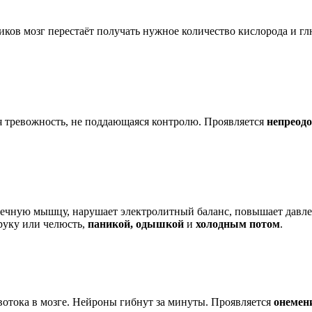
тиков мозг перестаёт получать нужное количество кислорода и 
я тревожность, не поддающаяся контролю. Проявляется
непреод
рдечную мышцу, нарушает электролитный баланс, повышает давле
руку или челюсть,
паникой, одышкой
и
холодным потом
.
овотока в мозге. Нейроны гибнут за минуты. Проявляется
онемен