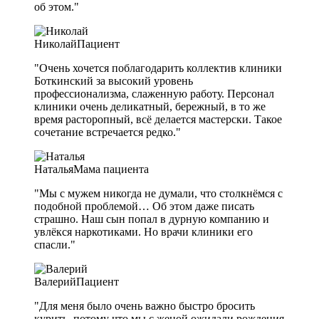
об этом."
Николай
Пациент
"Очень хочется поблагодарить коллектив клиники
Боткинский за высокий уровень
профессионализма, слаженную работу. Персонал
клиники очень деликатный, бережный, в то же
время расторопный, всё делается мастерски. Такое
сочетание встречается редко."
Наталья
Мама пациента
"Мы с мужем никогда не думали, что столкнёмся с
подобной проблемой… Об этом даже писать
страшно. Наш сын попал в дурную компанию и
увлёкся наркотиками. Но врачи клиники его
спасли."
Валерий
Пациент
"Для меня было очень важно быстро бросить
курить, потому что мы с женой ожидали рождения