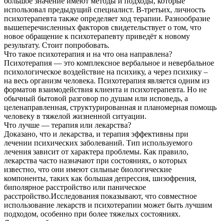
большое значение имеют методы и подходы, которые
использовал предыдущий специалист. В-третьих, личность
психотерапевта также определяет ход терапии. Разнообразие
вышеперечисленных факторов свидетельствует о том, что
новое обращение к психотерапевту приведёт к новому
результату. Стоит попробовать.
Что такое психотерапия и на что она направлена?
Психотерапия — это комплексное вербальное и невербальное
психологическое воздействие на психику, а через психику –
на весь организм человека. Психотерапия является одним из
форматов взаимодействия клиента и психотерапевта. Но не
обычный бытовой разговор по душам или исповедь, а
целенаправленная, структурированная и планомерная помощь
человеку в тяжелой жизненной ситуации.
Что лучше — терапия или лекарства?
Доказано, что и лекарства, и терапия эффективны при
лечении психических заболеваний. Тип используемого
лечения зависит от характера проблемы. Как правило,
лекарства часто назначают при состояниях, о которых
известно, что они имеют сильные биологические
компоненты, таких как большая депрессия, шизофрения,
биполярное расстройство или паническое
расстройство.Исследования показывают, что совместное
использование лекарств и психотерапии может быть лучшим
подходом, особенно при более тяжелых состояниях.