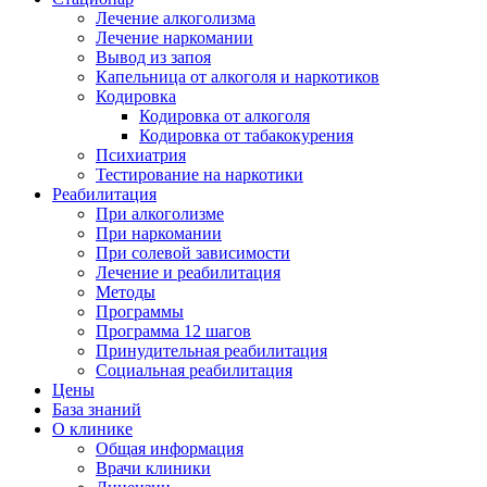
Лечение алкоголизма
Лечение наркомании
Вывод из запоя
Капельница от алкоголя и наркотиков
Кодировка
Кодировка от алкоголя
Кодировка от табакокурения
Психиатрия
Тестирование на наркотики
Реабилитация
При алкоголизме
При наркомании
При солевой зависимости
Лечение и реабилитация
Методы
Программы
Программа 12 шагов
Принудительная реабилитация
Социальная реабилитация
Цены
База знаний
О клинике
Общая информация
Врачи клиники