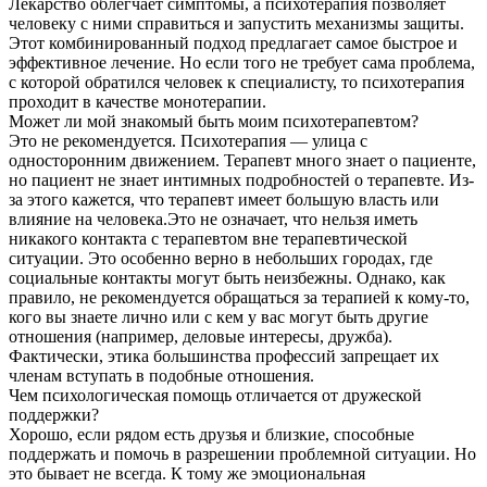
Лекарство облегчает симптомы, а психотерапия позволяет
человеку с ними справиться и запустить механизмы защиты.
Этот комбинированный подход предлагает самое быстрое и
эффективное лечение. Но если того не требует сама проблема,
с которой обратился человек к специалисту, то психотерапия
проходит в качестве монотерапии.
Может ли мой знакомый быть моим психотерапевтом?
Это не рекомендуется. Психотерапия — улица с
односторонним движением. Терапевт много знает о пациенте,
но пациент не знает интимных подробностей о терапевте. Из-
за этого кажется, что терапевт имеет большую власть или
влияние на человека.Это не означает, что нельзя иметь
никакого контакта с терапевтом вне терапевтической
ситуации. Это особенно верно в небольших городах, где
социальные контакты могут быть неизбежны. Однако, как
правило, не рекомендуется обращаться за терапией к кому-то,
кого вы знаете лично или с кем у вас могут быть другие
отношения (например, деловые интересы, дружба).
Фактически, этика большинства профессий запрещает их
членам вступать в подобные отношения.
Чем психологическая помощь отличается от дружеской
поддержки?
Хорошо, если рядом есть друзья и близкие, способные
поддержать и помочь в разрешении проблемной ситуации. Но
это бывает не всегда. К тому же эмоциональная