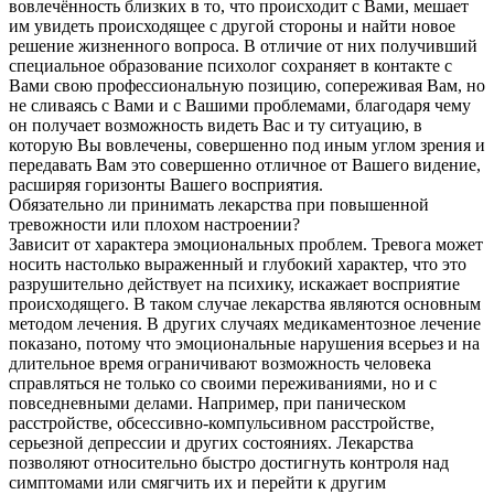
вовлечённость близких в то, что происходит с Вами, мешает
им увидеть происходящее с другой стороны и найти новое
решение жизненного вопроса. В отличие от них получивший
специальное образование психолог сохраняет в контакте с
Вами свою профессиональную позицию, сопереживая Вам, но
не сливаясь с Вами и с Вашими проблемами, благодаря чему
он получает возможность видеть Вас и ту ситуацию, в
которую Вы вовлечены, совершенно под иным углом зрения и
передавать Вам это совершенно отличное от Вашего видение,
расширяя горизонты Вашего восприятия.
Обязательно ли принимать лекарства при повышенной
тревожности или плохом настроении?
Зависит от характера эмоциональных проблем. Тревога может
носить настолько выраженный и глубокий характер, что это
разрушительно действует на психику, искажает восприятие
происходящего. В таком случае лекарства являются основным
методом лечения. В других случаях медикаментозное лечение
показано, потому что эмоциональные нарушения всерьез и на
длительное время ограничивают возможность человека
справляться не только со своими переживаниями, но и с
повседневными делами. Например, при паническом
расстройстве, обсессивно-компульсивном расстройстве,
серьезной депрессии и других состояниях. Лекарства
позволяют относительно быстро достигнуть контроля над
симптомами или смягчить их и перейти к другим