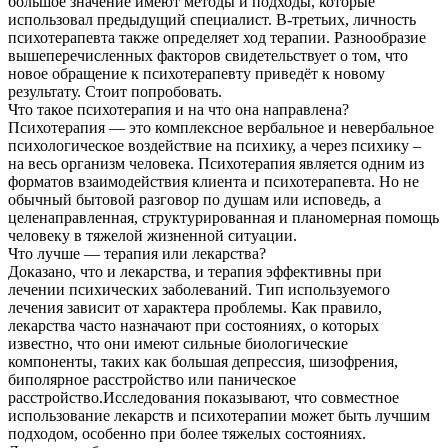
большое значение имеют методы и подходы, которые
использовал предыдущий специалист. В-третьих, личность
психотерапевта также определяет ход терапии. Разнообразие
вышеперечисленных факторов свидетельствует о том, что
новое обращение к психотерапевту приведёт к новому
результату. Стоит попробовать.
Что такое психотерапия и на что она направлена?
Психотерапия — это комплексное вербальное и невербальное
психологическое воздействие на психику, а через психику –
на весь организм человека. Психотерапия является одним из
форматов взаимодействия клиента и психотерапевта. Но не
обычный бытовой разговор по душам или исповедь, а
целенаправленная, структурированная и планомерная помощь
человеку в тяжелой жизненной ситуации.
Что лучше — терапия или лекарства?
Доказано, что и лекарства, и терапия эффективны при
лечении психических заболеваний. Тип используемого
лечения зависит от характера проблемы. Как правило,
лекарства часто назначают при состояниях, о которых
известно, что они имеют сильные биологические
компоненты, таких как большая депрессия, шизофрения,
биполярное расстройство или паническое
расстройство.Исследования показывают, что совместное
использование лекарств и психотерапии может быть лучшим
подходом, особенно при более тяжелых состояниях.