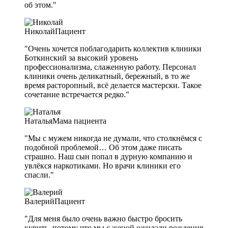
об этом."
Николай
Пациент
"Очень хочется поблагодарить коллектив клиники
Боткинский за высокий уровень
профессионализма, слаженную работу. Персонал
клиники очень деликатный, бережный, в то же
время расторопный, всё делается мастерски. Такое
сочетание встречается редко."
Наталья
Мама пациента
"Мы с мужем никогда не думали, что столкнёмся с
подобной проблемой… Об этом даже писать
страшно. Наш сын попал в дурную компанию и
увлёкся наркотиками. Но врачи клиники его
спасли."
Валерий
Пациент
"Для меня было очень важно быстро бросить
курить, потому что мы с женой ожидали рождения