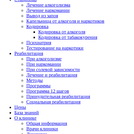
Лечение алкоголизма
Лечение наркомании
Вывод из запоя
Капельница от алкоголя и наркотиков
Кодировка
Кодировка от алкоголя
Кодировка от табакокурения
Психиатрия
Тестирование на наркотики
Реабилитация
При алкоголизме
При наркомании
При солевой зависимости
Лечение и реабилитация
Методы
Программы
Программа 12 шагов
Принудительная реабилитация
Социальная реабилитация
Цены
База знаний
О клинике
Общая информация
Врачи клиники