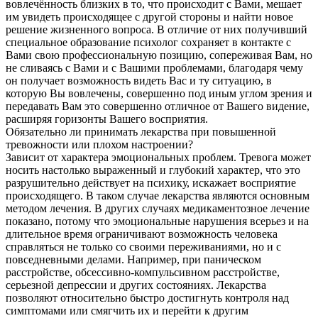
вовлечённость близких в то, что происходит с Вами, мешает
им увидеть происходящее с другой стороны и найти новое
решение жизненного вопроса. В отличие от них получивший
специальное образование психолог сохраняет в контакте с
Вами свою профессиональную позицию, сопереживая Вам, но
не сливаясь с Вами и с Вашими проблемами, благодаря чему
он получает возможность видеть Вас и ту ситуацию, в
которую Вы вовлечены, совершенно под иным углом зрения и
передавать Вам это совершенно отличное от Вашего видение,
расширяя горизонты Вашего восприятия.
Обязательно ли принимать лекарства при повышенной
тревожности или плохом настроении?
Зависит от характера эмоциональных проблем. Тревога может
носить настолько выраженный и глубокий характер, что это
разрушительно действует на психику, искажает восприятие
происходящего. В таком случае лекарства являются основным
методом лечения. В других случаях медикаментозное лечение
показано, потому что эмоциональные нарушения всерьез и на
длительное время ограничивают возможность человека
справляться не только со своими переживаниями, но и с
повседневными делами. Например, при паническом
расстройстве, обсессивно-компульсивном расстройстве,
серьезной депрессии и других состояниях. Лекарства
позволяют относительно быстро достигнуть контроля над
симптомами или смягчить их и перейти к другим