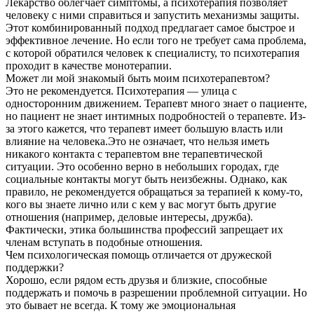
Лекарство облегчает симптомы, а психотерапия позволяет
человеку с ними справиться и запустить механизмы защиты.
Этот комбинированный подход предлагает самое быстрое и
эффективное лечение. Но если того не требует сама проблема,
с которой обратился человек к специалисту, то психотерапия
проходит в качестве монотерапии.
Может ли мой знакомый быть моим психотерапевтом?
Это не рекомендуется. Психотерапия — улица с
односторонним движением. Терапевт много знает о пациенте,
но пациент не знает интимных подробностей о терапевте. Из-
за этого кажется, что терапевт имеет большую власть или
влияние на человека.Это не означает, что нельзя иметь
никакого контакта с терапевтом вне терапевтической
ситуации. Это особенно верно в небольших городах, где
социальные контакты могут быть неизбежны. Однако, как
правило, не рекомендуется обращаться за терапией к кому-то,
кого вы знаете лично или с кем у вас могут быть другие
отношения (например, деловые интересы, дружба).
Фактически, этика большинства профессий запрещает их
членам вступать в подобные отношения.
Чем психологическая помощь отличается от дружеской
поддержки?
Хорошо, если рядом есть друзья и близкие, способные
поддержать и помочь в разрешении проблемной ситуации. Но
это бывает не всегда. К тому же эмоциональная