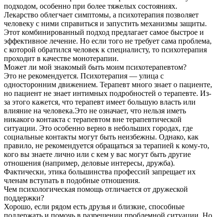
подходом, особенно при более тяжелых состояниях.
Лекарство облегчает симптомы, а психотерапия позволяет
человеку с ними справиться и запустить механизмы защиты.
Этот комбинированный подход предлагает самое быстрое и
эффективное лечение. Но если того не требует сама проблема,
с которой обратился человек к специалисту, то психотерапия
проходит в качестве монотерапии.
Может ли мой знакомый быть моим психотерапевтом?
Это не рекомендуется. Психотерапия — улица с
односторонним движением. Терапевт много знает о пациенте,
но пациент не знает интимных подробностей о терапевте. Из-
за этого кажется, что терапевт имеет большую власть или
влияние на человека.Это не означает, что нельзя иметь
никакого контакта с терапевтом вне терапевтической
ситуации. Это особенно верно в небольших городах, где
социальные контакты могут быть неизбежны. Однако, как
правило, не рекомендуется обращаться за терапией к кому-то,
кого вы знаете лично или с кем у вас могут быть другие
отношения (например, деловые интересы, дружба).
Фактически, этика большинства профессий запрещает их
членам вступать в подобные отношения.
Чем психологическая помощь отличается от дружеской
поддержки?
Хорошо, если рядом есть друзья и близкие, способные
поддержать и помочь в разрешении проблемной ситуации. Но