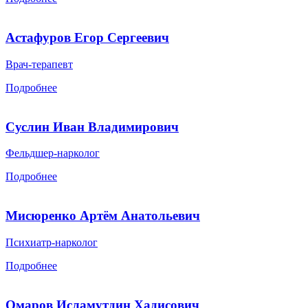
Астафуров Егор Сергеевич
Врач-терапевт
Подробнее
Суслин Иван Владимирович
Фельдшер-нарколог
Подробнее
Мисюренко Артём Анатольевич
Психиатр-нарколог
Подробнее
Омаров Исламутдин Хадисович