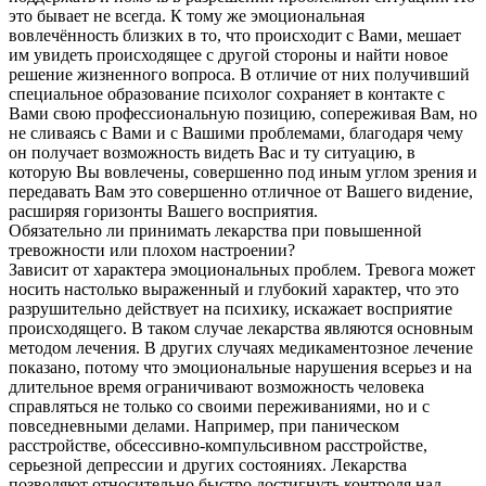
это бывает не всегда. К тому же эмоциональная
вовлечённость близких в то, что происходит с Вами, мешает
им увидеть происходящее с другой стороны и найти новое
решение жизненного вопроса. В отличие от них получивший
специальное образование психолог сохраняет в контакте с
Вами свою профессиональную позицию, сопереживая Вам, но
не сливаясь с Вами и с Вашими проблемами, благодаря чему
он получает возможность видеть Вас и ту ситуацию, в
которую Вы вовлечены, совершенно под иным углом зрения и
передавать Вам это совершенно отличное от Вашего видение,
расширяя горизонты Вашего восприятия.
Обязательно ли принимать лекарства при повышенной
тревожности или плохом настроении?
Зависит от характера эмоциональных проблем. Тревога может
носить настолько выраженный и глубокий характер, что это
разрушительно действует на психику, искажает восприятие
происходящего. В таком случае лекарства являются основным
методом лечения. В других случаях медикаментозное лечение
показано, потому что эмоциональные нарушения всерьез и на
длительное время ограничивают возможность человека
справляться не только со своими переживаниями, но и с
повседневными делами. Например, при паническом
расстройстве, обсессивно-компульсивном расстройстве,
серьезной депрессии и других состояниях. Лекарства
позволяют относительно быстро достигнуть контроля над