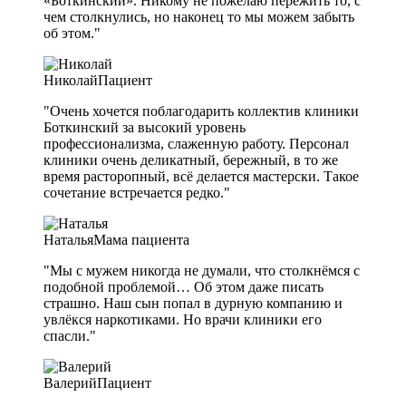
«Боткинский». Никому не пожелаю пережить то, с
чем столкнулись, но наконец то мы можем забыть
об этом."
Николай
Пациент
"Очень хочется поблагодарить коллектив клиники
Боткинский за высокий уровень
профессионализма, слаженную работу. Персонал
клиники очень деликатный, бережный, в то же
время расторопный, всё делается мастерски. Такое
сочетание встречается редко."
Наталья
Мама пациента
"Мы с мужем никогда не думали, что столкнёмся с
подобной проблемой… Об этом даже писать
страшно. Наш сын попал в дурную компанию и
увлёкся наркотиками. Но врачи клиники его
спасли."
Валерий
Пациент