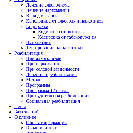
Лечение алкоголизма
Лечение наркомании
Вывод из запоя
Капельница от алкоголя и наркотиков
Кодировка
Кодировка от алкоголя
Кодировка от табакокурения
Психиатрия
Тестирование на наркотики
Реабилитация
При алкоголизме
При наркомании
При солевой зависимости
Лечение и реабилитация
Методы
Программы
Программа 12 шагов
Принудительная реабилитация
Социальная реабилитация
Цены
База знаний
О клинике
Общая информация
Врачи клиники