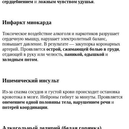
сердцебиением
и
ложным чувством удушья
.
Инфаркт миокарда
Токсическое воздействие алкоголя и наркотиков разрушает
сердечную мышцу, нарушает электролитный баланс,
повышает давление. В результате — закупорка коронарных
артерий. Проявляется
острой, сжимающей болью в груди
,
отдающей в руку или челюсть,
паникой, одышкой
и
холодным потом
.
Ишемический инсульт
Из-за спазма сосудов и густой крови происходит остановка
кровотока в мозге. Нейроны гибнут за минуты. Проявляется
онемением одной половины тела, нарушением речи
и
потерей координации
.
Алкогольный делирий (белая горячка)