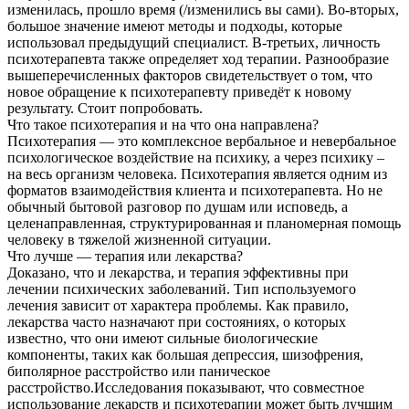
изменилась, прошло время (/изменились вы сами). Во-вторых,
большое значение имеют методы и подходы, которые
использовал предыдущий специалист. В-третьих, личность
психотерапевта также определяет ход терапии. Разнообразие
вышеперечисленных факторов свидетельствует о том, что
новое обращение к психотерапевту приведёт к новому
результату. Стоит попробовать.
Что такое психотерапия и на что она направлена?
Психотерапия — это комплексное вербальное и невербальное
психологическое воздействие на психику, а через психику –
на весь организм человека. Психотерапия является одним из
форматов взаимодействия клиента и психотерапевта. Но не
обычный бытовой разговор по душам или исповедь, а
целенаправленная, структурированная и планомерная помощь
человеку в тяжелой жизненной ситуации.
Что лучше — терапия или лекарства?
Доказано, что и лекарства, и терапия эффективны при
лечении психических заболеваний. Тип используемого
лечения зависит от характера проблемы. Как правило,
лекарства часто назначают при состояниях, о которых
известно, что они имеют сильные биологические
компоненты, таких как большая депрессия, шизофрения,
биполярное расстройство или паническое
расстройство.Исследования показывают, что совместное
использование лекарств и психотерапии может быть лучшим