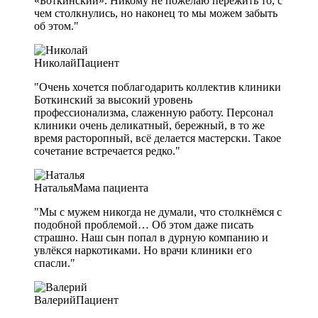
«Боткинский». Никому не пожелаю пережить то, с
чем столкнулись, но наконец то мы можем забыть
об этом."
Николай
Пациент
"Очень хочется поблагодарить коллектив клиники
Боткинский за высокий уровень
профессионализма, слаженную работу. Персонал
клиники очень деликатный, бережный, в то же
время расторопный, всё делается мастерски. Такое
сочетание встречается редко."
Наталья
Мама пациента
"Мы с мужем никогда не думали, что столкнёмся с
подобной проблемой… Об этом даже писать
страшно. Наш сын попал в дурную компанию и
увлёкся наркотиками. Но врачи клиники его
спасли."
Валерий
Пациент