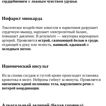
сердцебиением
и
ложным чувством удушья
.
Инфаркт миокарда
Токсическое воздействие алкоголя и наркотиков разрушает
сердечную мышцу, нарушает электролитный баланс,
повышает давление. В результате — закупорка коронарных
артерий. Проявляется
острой, сжимающей болью в груди
,
отдающей в руку или челюсть,
паникой, одышкой
и
холодным потом
.
Ишемический инсульт
Из-за спазма сосудов и густой крови происходит остановка
кровотока в мозге. Нейроны гибнут за минуты. Проявляется
онемением одной половины тела, нарушением речи
и
потерей координации
.
Алкогольный делирий (белая горячка)