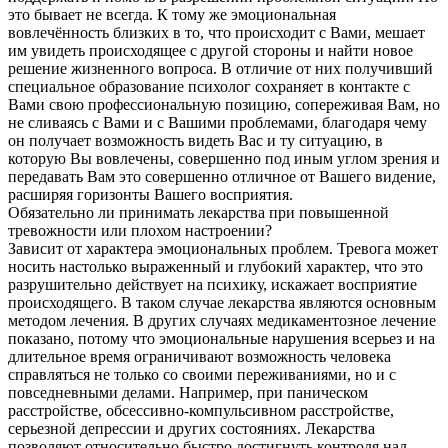
это бывает не всегда. К тому же эмоциональная
вовлечённость близких в то, что происходит с Вами, мешает
им увидеть происходящее с другой стороны и найти новое
решение жизненного вопроса. В отличие от них получивший
специальное образование психолог сохраняет в контакте с
Вами свою профессиональную позицию, сопереживая Вам, но
не сливаясь с Вами и с Вашими проблемами, благодаря чему
он получает возможность видеть Вас и ту ситуацию, в
которую Вы вовлечены, совершенно под иным углом зрения и
передавать Вам это совершенно отличное от Вашего видение,
расширяя горизонты Вашего восприятия.
Обязательно ли принимать лекарства при повышенной
тревожности или плохом настроении?
Зависит от характера эмоциональных проблем. Тревога может
носить настолько выраженный и глубокий характер, что это
разрушительно действует на психику, искажает восприятие
происходящего. В таком случае лекарства являются основным
методом лечения. В других случаях медикаментозное лечение
показано, потому что эмоциональные нарушения всерьез и на
длительное время ограничивают возможность человека
справляться не только со своими переживаниями, но и с
повседневными делами. Например, при паническом
расстройстве, обсессивно-компульсивном расстройстве,
серьезной депрессии и других состояниях. Лекарства
позволяют относительно быстро достигнуть контроля над