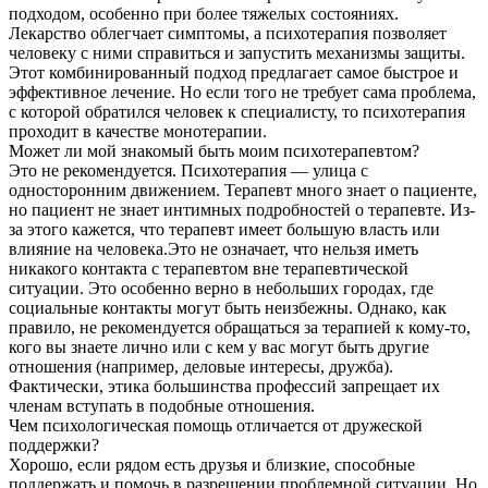
подходом, особенно при более тяжелых состояниях.
Лекарство облегчает симптомы, а психотерапия позволяет
человеку с ними справиться и запустить механизмы защиты.
Этот комбинированный подход предлагает самое быстрое и
эффективное лечение. Но если того не требует сама проблема,
с которой обратился человек к специалисту, то психотерапия
проходит в качестве монотерапии.
Может ли мой знакомый быть моим психотерапевтом?
Это не рекомендуется. Психотерапия — улица с
односторонним движением. Терапевт много знает о пациенте,
но пациент не знает интимных подробностей о терапевте. Из-
за этого кажется, что терапевт имеет большую власть или
влияние на человека.Это не означает, что нельзя иметь
никакого контакта с терапевтом вне терапевтической
ситуации. Это особенно верно в небольших городах, где
социальные контакты могут быть неизбежны. Однако, как
правило, не рекомендуется обращаться за терапией к кому-то,
кого вы знаете лично или с кем у вас могут быть другие
отношения (например, деловые интересы, дружба).
Фактически, этика большинства профессий запрещает их
членам вступать в подобные отношения.
Чем психологическая помощь отличается от дружеской
поддержки?
Хорошо, если рядом есть друзья и близкие, способные
поддержать и помочь в разрешении проблемной ситуации. Но