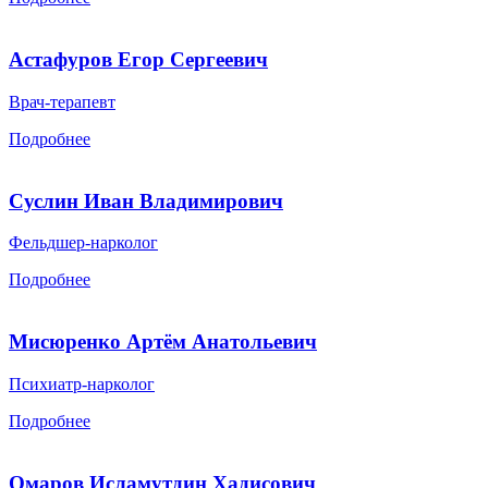
Астафуров Егор Сергеевич
Врач-терапевт
Подробнее
Суслин Иван Владимирович
Фельдшер-нарколог
Подробнее
Мисюренко Артём Анатольевич
Психиатр-нарколог
Подробнее
Омаров Исламутдин Хадисович