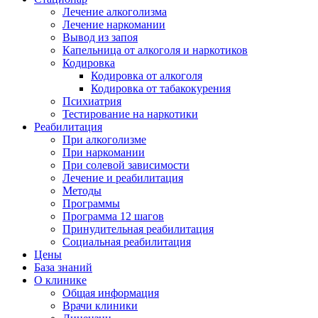
Лечение алкоголизма
Лечение наркомании
Вывод из запоя
Капельница от алкоголя и наркотиков
Кодировка
Кодировка от алкоголя
Кодировка от табакокурения
Психиатрия
Тестирование на наркотики
Реабилитация
При алкоголизме
При наркомании
При солевой зависимости
Лечение и реабилитация
Методы
Программы
Программа 12 шагов
Принудительная реабилитация
Социальная реабилитация
Цены
База знаний
О клинике
Общая информация
Врачи клиники