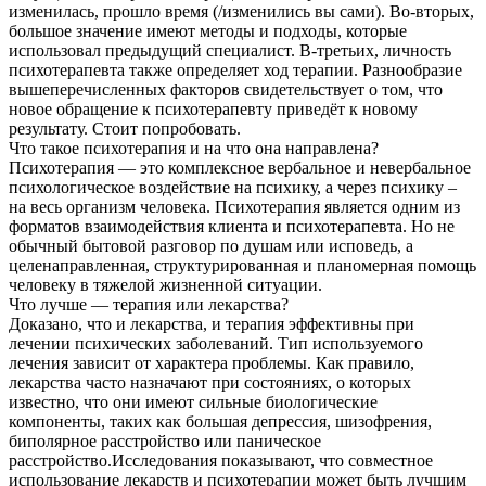
изменилась, прошло время (/изменились вы сами). Во-вторых,
большое значение имеют методы и подходы, которые
использовал предыдущий специалист. В-третьих, личность
психотерапевта также определяет ход терапии. Разнообразие
вышеперечисленных факторов свидетельствует о том, что
новое обращение к психотерапевту приведёт к новому
результату. Стоит попробовать.
Что такое психотерапия и на что она направлена?
Психотерапия — это комплексное вербальное и невербальное
психологическое воздействие на психику, а через психику –
на весь организм человека. Психотерапия является одним из
форматов взаимодействия клиента и психотерапевта. Но не
обычный бытовой разговор по душам или исповедь, а
целенаправленная, структурированная и планомерная помощь
человеку в тяжелой жизненной ситуации.
Что лучше — терапия или лекарства?
Доказано, что и лекарства, и терапия эффективны при
лечении психических заболеваний. Тип используемого
лечения зависит от характера проблемы. Как правило,
лекарства часто назначают при состояниях, о которых
известно, что они имеют сильные биологические
компоненты, таких как большая депрессия, шизофрения,
биполярное расстройство или паническое
расстройство.Исследования показывают, что совместное
использование лекарств и психотерапии может быть лучшим