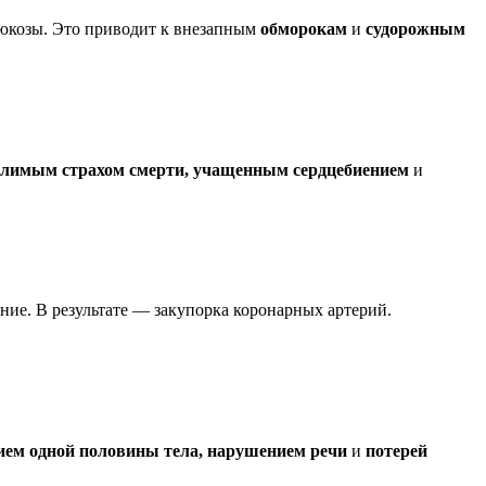
глюкозы. Это приводит к внезапным
обморокам
и
судорожным
олимым страхом смерти, учащенным сердцебиением
и
ние. В результате — закупорка коронарных артерий.
ием одной половины тела, нарушением речи
и
потерей