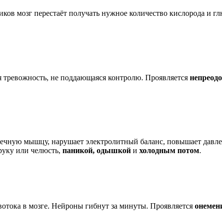
тиков мозг перестаёт получать нужное количество кислорода и 
я тревожность, не поддающаяся контролю. Проявляется
непреод
рдечную мышцу, нарушает электролитный баланс, повышает давле
руку или челюсть,
паникой, одышкой
и
холодным потом
.
овотока в мозге. Нейроны гибнут за минуты. Проявляется
онемен