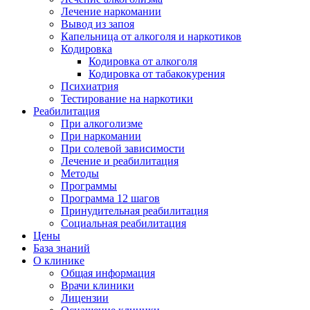
Лечение наркомании
Вывод из запоя
Капельница от алкоголя и наркотиков
Кодировка
Кодировка от алкоголя
Кодировка от табакокурения
Психиатрия
Тестирование на наркотики
Реабилитация
При алкоголизме
При наркомании
При солевой зависимости
Лечение и реабилитация
Методы
Программы
Программа 12 шагов
Принудительная реабилитация
Социальная реабилитация
Цены
База знаний
О клинике
Общая информация
Врачи клиники
Лицензии