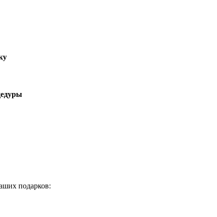
ку
цедуры
аших подарков: