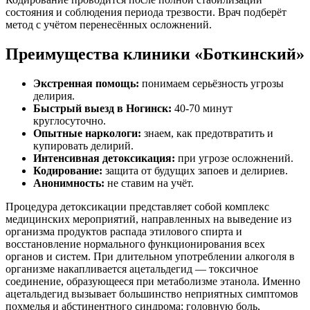
состояния и соблюдения периода трезвости. Врач подберёт
метод с учётом перенесённых осложнений.
Преимущества клиники «Боткинский»
Экстренная помощь:
понимаем серьёзность угрозы
делирия.
Быстрый выезд в Ногинск:
40-70 минут
круглосуточно.
Опытные наркологи:
знаем, как предотвратить и
купировать делирий.
Интенсивная детоксикация:
при угрозе осложнений.
Кодирование:
защита от будущих запоев и делириев.
Анонимность:
не ставим на учёт.
Процедура детоксикации представляет собой комплекс
медицинских мероприятий, направленных на выведение из
организма продуктов распада этилового спирта и
восстановление нормального функционирования всех
органов и систем. При длительном употреблении алкоголя в
организме накапливается ацетальдегид — токсичное
соединение, образующееся при метаболизме этанола. Именно
ацетальдегид вызывает большинство неприятных симптомов
похмелья и абстинентного синдрома: головную боль,