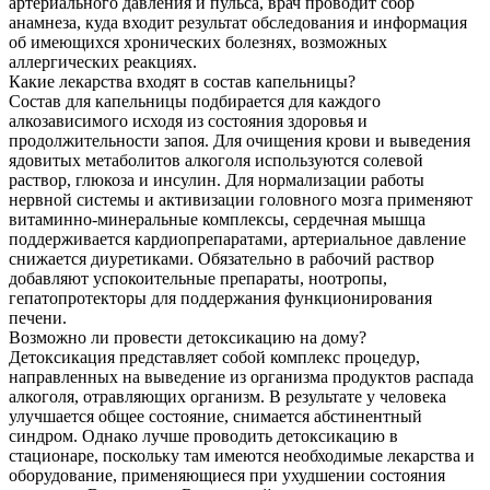
артериального давления и пульса, врач проводит сбор
анамнеза, куда входит результат обследования и информация
об имеющихся хронических болезнях, возможных
аллергических реакциях.
Какие лекарства входят в состав капельницы?
Состав для капельницы подбирается для каждого
алкозависимого исходя из состояния здоровья и
продолжительности запоя. Для очищения крови и выведения
ядовитых метаболитов алкоголя используются солевой
раствор, глюкоза и инсулин. Для нормализации работы
нервной системы и активизации головного мозга применяют
витаминно-минеральные комплексы, сердечная мышца
поддерживается кардиопрепаратами, артериальное давление
снижается диуретиками. Обязательно в рабочий раствор
добавляют успокоительные препараты, ноотропы,
гепатопротекторы для поддержания функционирования
печени.
Возможно ли провести детоксикацию на дому?
Детоксикация представляет собой комплекс процедур,
направленных на выведение из организма продуктов распада
алкоголя, отравляющих организм. В результате у человека
улучшается общее состояние, снимается абстинентный
синдром. Однако лучше проводить детоксикацию в
стационаре, поскольку там имеются необходимые лекарства и
оборудование, применяющиеся при ухудшении состояния