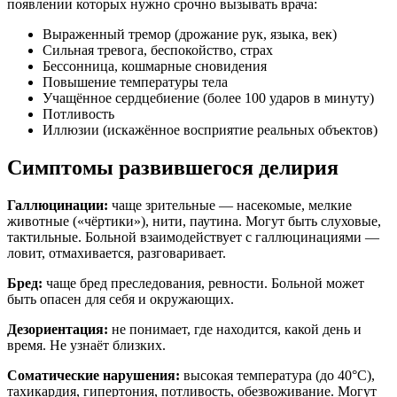
появлении которых нужно срочно вызывать врача:
Выраженный тремор (дрожание рук, языка, век)
Сильная тревога, беспокойство, страх
Бессонница, кошмарные сновидения
Повышение температуры тела
Учащённое сердцебиение (более 100 ударов в минуту)
Потливость
Иллюзии (искажённое восприятие реальных объектов)
Симптомы развившегося делирия
Галлюцинации:
чаще зрительные — насекомые, мелкие
животные («чёртики»), нити, паутина. Могут быть слуховые,
тактильные. Больной взаимодействует с галлюцинациями —
ловит, отмахивается, разговаривает.
Бред:
чаще бред преследования, ревности. Больной может
быть опасен для себя и окружающих.
Дезориентация:
не понимает, где находится, какой день и
время. Не узнаёт близких.
Соматические нарушения:
высокая температура (до 40°C),
тахикардия, гипертония, потливость, обезвоживание. Могут