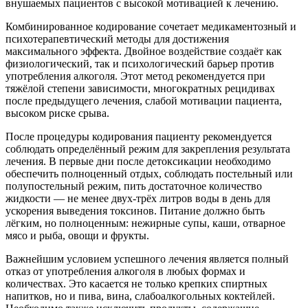
внушаемых пациентов с высокой мотивацией к лечению.
Комбинированное кодирование сочетает медикаментозный и
психотерапевтический методы для достижения
максимального эффекта. Двойное воздействие создаёт как
физиологический, так и психологический барьер против
употребления алкоголя. Этот метод рекомендуется при
тяжёлой степени зависимости, многократных рецидивах
после предыдущего лечения, слабой мотивации пациента,
высоком риске срыва.
После процедуры кодирования пациенту рекомендуется
соблюдать определённый режим для закрепления результата
лечения. В первые дни после детоксикации необходимо
обеспечить полноценный отдых, соблюдать постельный или
полупостельный режим, пить достаточное количество
жидкости — не менее двух-трёх литров воды в день для
ускорения выведения токсинов. Питание должно быть
лёгким, но полноценным: нежирные супы, каши, отварное
мясо и рыба, овощи и фрукты.
Важнейшим условием успешного лечения является полный
отказ от употребления алкоголя в любых формах и
количествах. Это касается не только крепких спиртных
напитков, но и пива, вина, слабоалкогольных коктейлей.