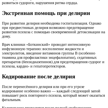
развиться судороги, нарушения ритма сердца.
Экстренная помощь при делирии
При развитии делирия необходима госпитализация. Однако
при предвестниках делирия возможно предотвращение
развития психоза с помощью своевременной детоксикации на
дому.
Врач клиники «Боткинский» проводит интенсивную
инфузионную терапию: восполнение жидкости и
электролитов, введение витаминов группы B (особенно
тиамина для профилактики энцефалопатии), седативных
препаратов (бензодиазепинов) для предотвращения судорог и
психоза, кардио- и гепатопротекторов.
Кодирование после делирия
После перенесённого делирия или при его угрозе
кодирование особенно важно — каждый следующий запой
повышает риск повторного психоза, который может оказаться
фатальным.
Кодирование проводится после полной стабилизации