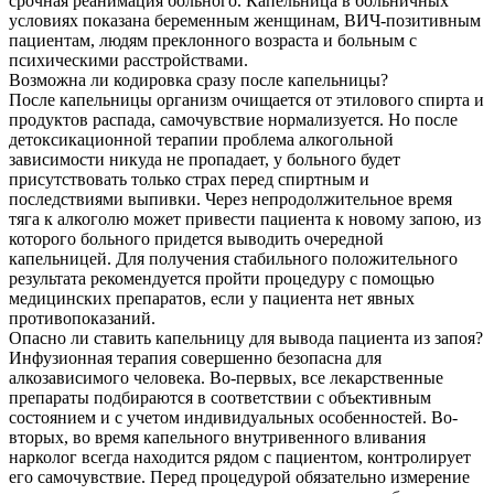
срочная реанимация больного. Капельница в больничных
условиях показана беременным женщинам, ВИЧ-позитивным
пациентам, людям преклонного возраста и больным с
психическими расстройствами.
Возможна ли кодировка сразу после капельницы?
После капельницы организм очищается от этилового спирта и
продуктов распада, самочувствие нормализуется. Но после
детоксикационной терапии проблема алкогольной
зависимости никуда не пропадает, у больного будет
присутствовать только страх перед спиртным и
последствиями выпивки. Через непродолжительное время
тяга к алкоголю может привести пациента к новому запою, из
которого больного придется выводить очередной
капельницей. Для получения стабильного положительного
результата рекомендуется пройти процедуру с помощью
медицинских препаратов, если у пациента нет явных
противопоказаний.
Опасно ли ставить капельницу для вывода пациента из запоя?
Инфузионная терапия совершенно безопасна для
алкозависимого человека. Во-первых, все лекарственные
препараты подбираются в соответствии с объективным
состоянием и с учетом индивидуальных особенностей. Во-
вторых, во время капельного внутривенного вливания
нарколог всегда находится рядом с пациентом, контролирует
его самочувствие. Перед процедурой обязательно измерение