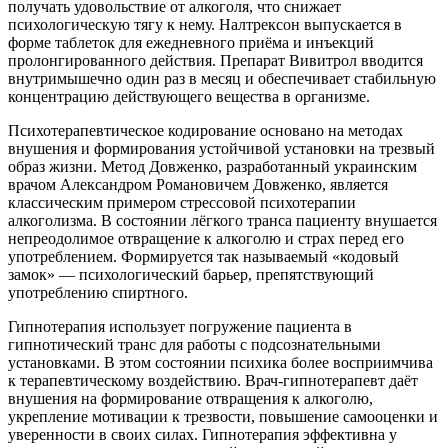
получать удовольствие от алкоголя, что снижает
психологическую тягу к нему. Налтрексон выпускается в
форме таблеток для ежедневного приёма и инъекций
пролонгированного действия. Препарат Вивитрол вводится
внутримышечно один раз в месяц и обеспечивает стабильную
концентрацию действующего вещества в организме.
Психотерапевтическое кодирование основано на методах
внушения и формирования устойчивой установки на трезвый
образ жизни. Метод Довженко, разработанный украинским
врачом Александром Романовичем Довженко, является
классическим примером стрессовой психотерапии
алкоголизма. В состоянии лёгкого транса пациенту внушается
непреодолимое отвращение к алкоголю и страх перед его
употреблением. Формируется так называемый «кодовый
замок» — психологический барьер, препятствующий
употреблению спиртного.
Гипнотерапия использует погружение пациента в
гипнотический транс для работы с подсознательными
установками. В этом состоянии психика более восприимчива
к терапевтическому воздействию. Врач-гипнотерапевт даёт
внушения на формирование отвращения к алкоголю,
укрепление мотивации к трезвости, повышение самооценки и
уверенности в своих силах. Гипнотерапия эффективна у