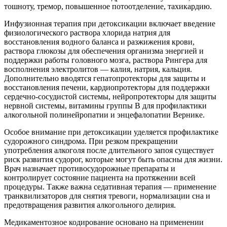
тошноту, тремор, повышенное потоотделение, тахикардию.
Инфузионная терапия при детоксикации включает введение
физиологического раствора хлорида натрия для
восстановления водного баланса и разжижения крови,
раствора глюкозы для обеспечения организма энергией и
поддержки работы головного мозга, раствора Рингера для
восполнения электролитов — калия, натрия, кальция.
Дополнительно вводятся гепатопротекторы для защиты и
восстановления печени, кардиопротекторы для поддержки
сердечно-сосудистой системы, нейропротекторы для защиты
нервной системы, витамины группы B для профилактики
алкогольной полинейропатии и энцефалопатии Вернике.
Особое внимание при детоксикации уделяется профилактике
судорожного синдрома. При резком прекращении
употребления алкоголя после длительного запоя существует
риск развития судорог, которые могут быть опасны для жизни.
Врач назначает противосудорожные препараты и
контролирует состояние пациента на протяжении всей
процедуры. Также важна седативная терапия — применение
транквилизаторов для снятия тревоги, нормализации сна и
предотвращения развития алкогольного делирия.
Медикаментозное кодирование основано на применении