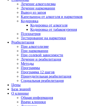
Лечение алкоголизма
Лечение наркомании
Вывод из запоя
Капельница от алкоголя и наркотиков
Кодировка
Кодировка от алкоголя
Кодировка от табакокурения
Психиатрия
Тестирование на наркотики
Реабилитация
При алкоголизме
При наркомании
При солевой зависимости
Лечение и реабилитация
Методы
Программы
Программа 12 шагов
Принудительная реабилитация
Социальная реабилитация
Цены
База знаний
О клинике
Общая информация
Врачи клиники