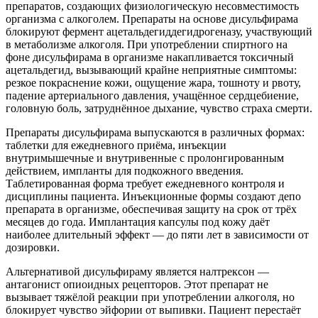
препаратов, создающих физиологическую несовместимость
организма с алкоголем. Препараты на основе дисульфирама
блокируют фермент ацетальдегиддегидрогеназу, участвующий
в метаболизме алкоголя. При употреблении спиртного на
фоне дисульфирама в организме накапливается токсичный
ацетальдегид, вызывающий крайне неприятные симптомы:
резкое покраснение кожи, ощущение жара, тошноту и рвоту,
падение артериального давления, учащённое сердцебиение,
головную боль, затруднённое дыхание, чувство страха смерти.
Препараты дисульфирама выпускаются в различных формах:
таблетки для ежедневного приёма, инъекции
внутримышечные и внутривенные с пролонгированным
действием, импланты для подкожного введения.
Таблетированная форма требует ежедневного контроля и
дисциплины пациента. Инъекционные формы создают депо
препарата в организме, обеспечивая защиту на срок от трёх
месяцев до года. Имплантация капсулы под кожу даёт
наиболее длительный эффект — до пяти лет в зависимости от
дозировки.
Альтернативой дисульфираму является налтрексон —
антагонист опиоидных рецепторов. Этот препарат не
вызывает тяжёлой реакции при употреблении алкоголя, но
блокирует чувство эйфории от выпивки. Пациент перестаёт