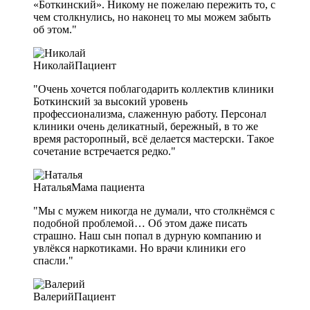
«Боткинский». Никому не пожелаю пережить то, с
чем столкнулись, но наконец то мы можем забыть
об этом."
Николай
Пациент
"Очень хочется поблагодарить коллектив клиники
Боткинский за высокий уровень
профессионализма, слаженную работу. Персонал
клиники очень деликатный, бережный, в то же
время расторопный, всё делается мастерски. Такое
сочетание встречается редко."
Наталья
Мама пациента
"Мы с мужем никогда не думали, что столкнёмся с
подобной проблемой… Об этом даже писать
страшно. Наш сын попал в дурную компанию и
увлёкся наркотиками. Но врачи клиники его
спасли."
Валерий
Пациент