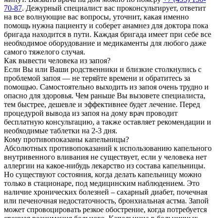
70-87
. Дежурный специалист вас проконсультирует, ответит
на все волнующие вас вопросы, уточнит, какая именно
помощь нужна пациенту и соберет анамнез для доктора пока
бригада находится в пути. Каждая бригада имеет при себе все
необходимое оборудование и медикаменты для любого даже
самого тяжелого случая.
Как вывести человека из запоя?
Если Вы или Ваши родственники и близкие столкнулись с
проблемой запоя — не теряйте времени и обратитесь за
помощью. Самостоятельно выходить из запоя очень трудно и
опасно для здоровья. Чем раньше Вы вызовете специалиста,
тем быстрее, дешевле и эффективнее будет лечение. Перед
процедурой вывода из запоя на дому врач проводит
бесплатную консультацию, а также оставляет рекомендации и
необходимые таблетки на 2-3 дня.
Кому противопоказаны капельницы?
Абсолютных противопоказаний к использованию капельного
внутривенного вливания не существует, если у человека нет
аллергии на какое-нибудь лекарство из состава капельницы.
Но существуют состояния, когда делать капельницу можно
только в стационаре, под медицинским наблюдением. Это
наличие хронических болезней – сахарный диабет, почечная
или печеночная недостаточность, бронхиальная астма. Запой
может спровоцировать резкое обострение, когда потребуется