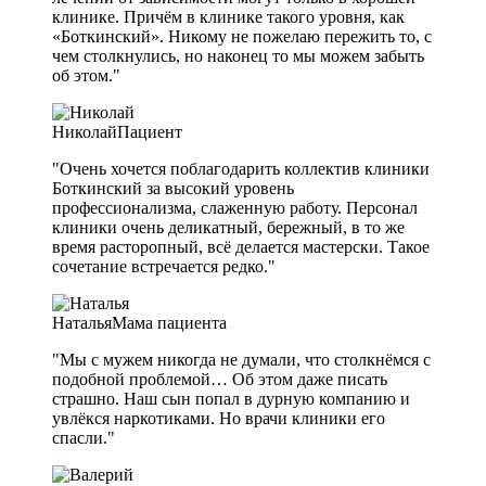
клинике. Причём в клинике такого уровня, как
«Боткинский». Никому не пожелаю пережить то, с
чем столкнулись, но наконец то мы можем забыть
об этом."
Николай
Пациент
"Очень хочется поблагодарить коллектив клиники
Боткинский за высокий уровень
профессионализма, слаженную работу. Персонал
клиники очень деликатный, бережный, в то же
время расторопный, всё делается мастерски. Такое
сочетание встречается редко."
Наталья
Мама пациента
"Мы с мужем никогда не думали, что столкнёмся с
подобной проблемой… Об этом даже писать
страшно. Наш сын попал в дурную компанию и
увлёкся наркотиками. Но врачи клиники его
спасли."