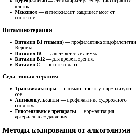
Церебролизин
— стимулирует регенерацию нервных
клеток.
Мексидол
— антиоксидант, защищает мозг от
гипоксии.
Витаминотерапия
Витамин B1 (тиамин)
— профилактика энцефалопатии
Вернике.
Витамин B6
— для нервной системы.
Витамин B12
— для кроветворения.
Витамин C
— антиоксидант.
Седативная терапия
Транквилизаторы
— снимают тревогу, нормализуют
сон.
Антиконвульсанты
— профилактика судорожного
синдрома.
Гипотензивные препараты
— нормализация
артериального давления.
Методы кодирования от алкоголизма