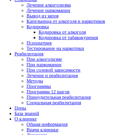
Лечение алкоголизма
Лечение наркомании
Вывод из запоя
Капельница от алкоголя и наркотиков
Кодировка
Кодировка от алкоголя
Кодировка от табакокурения
Психиатрия
Тестирование на наркотики
Реабилитация
При алкоголизме
При наркомании
При солевой зависимости
Лечение и реабилитация
Методы
Программы
Программа 12 шагов
Принудительная реабилитация
Социальная реабилитация
Цены
База знаний
О клинике
Общая информация
Врачи клиники