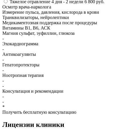
Тяжелое отравление
4 дня - 2 недели
6 800 руб.
Осмотр врача-нарколога
Измерение пульса, давления, кислорода в крови
Транквилизаторы, нейролептики
Медикаментозная поддержка после процедуры
Витамины B1, B6, АСК
Магния сульфат, эуфиллин, глюкоза
-
Эхокардиограмма
-
Антикоагулянты
-
Гепатопротекторы
-
Ноотропная терапия
-
-
Консультация и рекомендации
-
-
*
Получить бесплатную консультацию
Лицензии
клиники