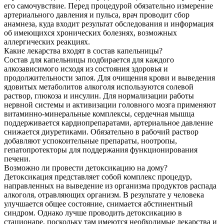
его самочувствие. Перед процедурой обязательно измерение
артериального давления и пульса, врач проводит сбор
анамнеза, куда входит результат обследования и информация
об имеющихся хронических болезнях, возможных
аллергических реакциях.
Какие лекарства входят в состав капельницы?
Состав для капельницы подбирается для каждого
алкозависимого исходя из состояния здоровья и
продолжительности запоя. Для очищения крови и выведения
ядовитых метаболитов алкоголя используются солевой
раствор, глюкоза и инсулин. Для нормализации работы
нервной системы и активизации головного мозга применяют
витаминно-минеральные комплексы, сердечная мышца
поддерживается кардиопрепаратами, артериальное давление
снижается диуретиками. Обязательно в рабочий раствор
добавляют успокоительные препараты, ноотропы,
гепатопротекторы для поддержания функционирования
печени.
Возможно ли провести детоксикацию на дому?
Детоксикация представляет собой комплекс процедур,
направленных на выведение из организма продуктов распада
алкоголя, отравляющих организм. В результате у человека
улучшается общее состояние, снимается абстинентный
синдром. Однако лучше проводить детоксикацию в
стационаре, поскольку там имеются необходимые лекарства и