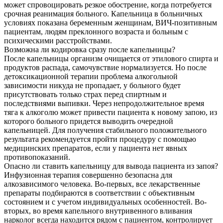
может спровоцировать резкое обострение, когда потребуется
срочная реанимация больного. Капельница в больничных
условиях показана беременным женщинам, ВИЧ-позитивным
пациентам, людям преклонного возраста и больным с
психическими расстройствами.
Возможна ли кодировка сразу после капельницы?
После капельницы организм очищается от этилового спирта и
продуктов распада, самочувствие нормализуется. Но после
детоксикационной терапии проблема алкогольной
зависимости никуда не пропадает, у больного будет
присутствовать только страх перед спиртным и
последствиями выпивки. Через непродолжительное время
тяга к алкоголю может привести пациента к новому запою, из
которого больного придется выводить очередной
капельницей. Для получения стабильного положительного
результата рекомендуется пройти процедуру с помощью
медицинских препаратов, если у пациента нет явных
противопоказаний.
Опасно ли ставить капельницу для вывода пациента из запоя?
Инфузионная терапия совершенно безопасна для
алкозависимого человека. Во-первых, все лекарственные
препараты подбираются в соответствии с объективным
состоянием и с учетом индивидуальных особенностей. Во-
вторых, во время капельного внутривенного вливания
нарколог всегда находится рядом с пациентом, контролирует