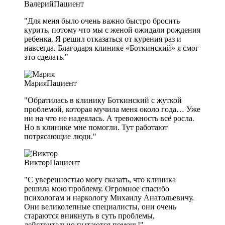
Валерий
Пациент
"Для меня было очень важно быстро бросить
курить, потому что мы с женой ожидали рождения
ребенка. Я решил отказаться от курения раз и
навсегда. Благодаря клинике «Боткинский» я смог
это сделать."
Мария
Пациент
"Обратилась в клинику Боткинский с жуткой
проблемой, которая мучила меня около года… Уже
ни на что не надеялась. А тревожность всё росла.
Но в клинике мне помогли. Тут работают
потрясающие люди."
Виктор
Пациент
"С уверенностью могу сказать, что клиника
решила мою проблему. Огромное спасибо
психологам и наркологу Михаилу Анатольевичу.
Они великолепные специалисты, они очень
стараются вникнуть в суть проблемы,
действительно пытаются помочь!"