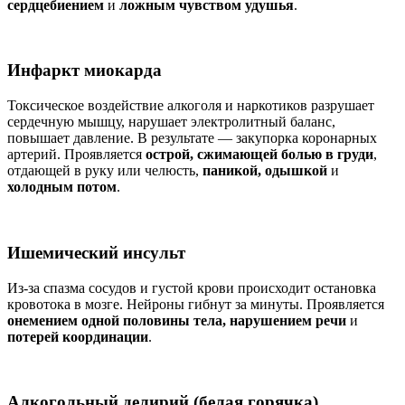
сердцебиением
и
ложным чувством удушья
.
Инфаркт миокарда
Токсическое воздействие алкоголя и наркотиков разрушает
сердечную мышцу, нарушает электролитный баланс,
повышает давление. В результате — закупорка коронарных
артерий. Проявляется
острой, сжимающей болью в груди
,
отдающей в руку или челюсть,
паникой, одышкой
и
холодным потом
.
Ишемический инсульт
Из-за спазма сосудов и густой крови происходит остановка
кровотока в мозге. Нейроны гибнут за минуты. Проявляется
онемением одной половины тела, нарушением речи
и
потерей координации
.
Алкогольный делирий (белая горячка)