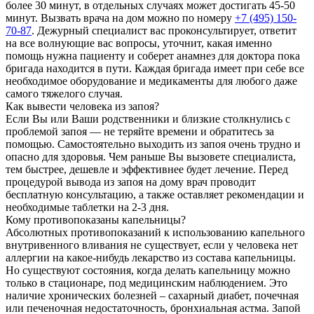
более 30 минут, в отдельных случаях может достигать 45-50
минут. Вызвать врача на дом можно по номеру
+7 (495) 150-
70-87
. Дежурный специалист вас проконсультирует, ответит
на все волнующие вас вопросы, уточнит, какая именно
помощь нужна пациенту и соберет анамнез для доктора пока
бригада находится в пути. Каждая бригада имеет при себе все
необходимое оборудование и медикаменты для любого даже
самого тяжелого случая.
Как вывести человека из запоя?
Если Вы или Ваши родственники и близкие столкнулись с
проблемой запоя — не теряйте времени и обратитесь за
помощью. Самостоятельно выходить из запоя очень трудно и
опасно для здоровья. Чем раньше Вы вызовете специалиста,
тем быстрее, дешевле и эффективнее будет лечение. Перед
процедурой вывода из запоя на дому врач проводит
бесплатную консультацию, а также оставляет рекомендации и
необходимые таблетки на 2-3 дня.
Кому противопоказаны капельницы?
Абсолютных противопоказаний к использованию капельного
внутривенного вливания не существует, если у человека нет
аллергии на какое-нибудь лекарство из состава капельницы.
Но существуют состояния, когда делать капельницу можно
только в стационаре, под медицинским наблюдением. Это
наличие хронических болезней – сахарный диабет, почечная
или печеночная недостаточность, бронхиальная астма. Запой