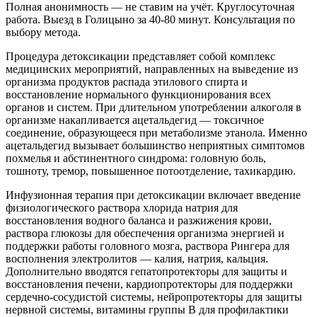
Полная анонимность — не ставим на учёт. Круглосуточная
работа. Выезд в Голицыно за 40-80 минут. Консультация по
выбору метода.
Процедура детоксикации представляет собой комплекс
медицинских мероприятий, направленных на выведение из
организма продуктов распада этилового спирта и
восстановление нормального функционирования всех
органов и систем. При длительном употреблении алкоголя в
организме накапливается ацетальдегид — токсичное
соединение, образующееся при метаболизме этанола. Именно
ацетальдегид вызывает большинство неприятных симптомов
похмелья и абстинентного синдрома: головную боль,
тошноту, тремор, повышенное потоотделение, тахикардию.
Инфузионная терапия при детоксикации включает введение
физиологического раствора хлорида натрия для
восстановления водного баланса и разжижения крови,
раствора глюкозы для обеспечения организма энергией и
поддержки работы головного мозга, раствора Рингера для
восполнения электролитов — калия, натрия, кальция.
Дополнительно вводятся гепатопротекторы для защиты и
восстановления печени, кардиопротекторы для поддержки
сердечно-сосудистой системы, нейропротекторы для защиты
нервной системы, витамины группы B для профилактики