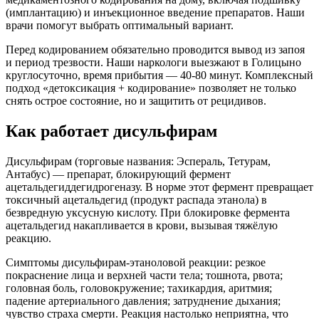
(имплантацию) и инъекционное введение препаратов. Наши
врачи помогут выбрать оптимальный вариант.
Перед кодированием обязательно проводится вывод из запоя
и период трезвости. Наши наркологи выезжают в Голицыно
круглосуточно, время прибытия — 40-80 минут. Комплексный
подход «детоксикация + кодирование» позволяет не только
снять острое состояние, но и защитить от рецидивов.
Как работает дисульфирам
Дисульфирам (торговые названия: Эспераль, Тетурам,
Антабус) — препарат, блокирующий фермент
ацетальдегиддегидрогеназу. В норме этот фермент превращает
токсичный ацетальдегид (продукт распада этанола) в
безвредную уксусную кислоту. При блокировке фермента
ацетальдегид накапливается в крови, вызывая тяжёлую
реакцию.
Симптомы дисульфирам-этаноловой реакции: резкое
покраснение лица и верхней части тела; тошнота, рвота;
головная боль, головокружение; тахикардия, аритмия;
падение артериального давления; затруднение дыхания;
чувство страха смерти. Реакция настолько неприятна, что