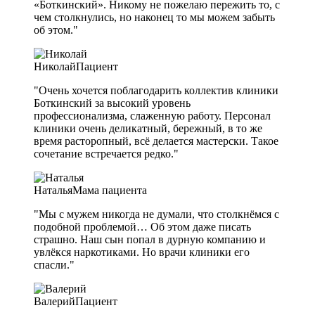
«Боткинский». Никому не пожелаю пережить то, с
чем столкнулись, но наконец то мы можем забыть
об этом."
Николай
Пациент
"Очень хочется поблагодарить коллектив клиники
Боткинский за высокий уровень
профессионализма, слаженную работу. Персонал
клиники очень деликатный, бережный, в то же
время расторопный, всё делается мастерски. Такое
сочетание встречается редко."
Наталья
Мама пациента
"Мы с мужем никогда не думали, что столкнёмся с
подобной проблемой… Об этом даже писать
страшно. Наш сын попал в дурную компанию и
увлёкся наркотиками. Но врачи клиники его
спасли."
Валерий
Пациент