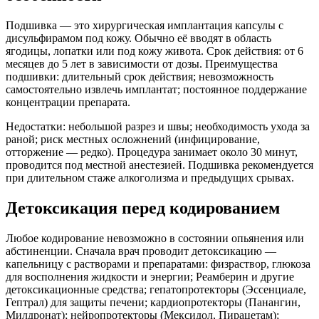
Подшивка — это хирургическая имплантация капсулы с
дисульфирамом под кожу. Обычно её вводят в область
ягодицы, лопатки или под кожу живота. Срок действия: от 6
месяцев до 5 лет в зависимости от дозы. Преимущества
подшивки: длительный срок действия; невозможность
самостоятельно извлечь имплантат; постоянное поддержание
концентрации препарата.
Недостатки: небольшой разрез и швы; необходимость ухода за
раной; риск местных осложнений (инфицирование,
отторжение — редко). Процедура занимает около 30 минут,
проводится под местной анестезией. Подшивка рекомендуется
при длительном стаже алкоголизма и предыдущих срывах.
Детоксикация перед кодированием
Любое кодирование невозможно в состоянии опьянения или
абстиненции. Сначала врач проводит детоксикацию —
капельницу с растворами и препаратами: физраствор, глюкоза
для восполнения жидкости и энергии; Реамберин и другие
детоксикационные средства; гепатопротекторы (Эссенциале,
Гептрал) для защиты печени; кардиопротекторы (Панангин,
Милдронат); нейропротекторы (Мексидол, Пирацетам);