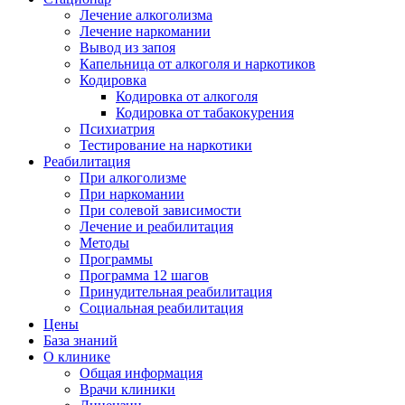
Лечение алкоголизма
Лечение наркомании
Вывод из запоя
Капельница от алкоголя и наркотиков
Кодировка
Кодировка от алкоголя
Кодировка от табакокурения
Психиатрия
Тестирование на наркотики
Реабилитация
При алкоголизме
При наркомании
При солевой зависимости
Лечение и реабилитация
Методы
Программы
Программа 12 шагов
Принудительная реабилитация
Социальная реабилитация
Цены
База знаний
О клинике
Общая информация
Врачи клиники