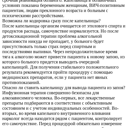
срочная реанимация больного. Капельница в больничных
условиях показана беременным женщинам, ВИЧ-позитивным
пациентам, людям преклонного возраста и больным с
психическими расстройствами.
Возможна ли кодировка сразу после капельницы?
После капельницы организм очищается от этилового спирта и
продуктов распада, самочувствие нормализуется. Но после
детоксикационной терапии проблема алкогольной
зависимости никуда не пропадает, у больного будет
присутствовать только страх перед спиртным и
последствиями выпивки. Через непродолжительное время
тяга к алкоголю может привести пациента к новому запою, из
которого больного придется выводить очередной
капельницей. Для получения стабильного положительного
результата рекомендуется пройти процедуру с помощью
медицинских препаратов, если у пациента нет явных
противопоказаний.
Опасно ли ставить капельницу для вывода пациента из запоя?
Инфузионная терапия совершенно безопасна для
алкозависимого человека. Во-первых, все лекарственные
препараты подбираются в соответствии с объективным
состоянием и с учетом индивидуальных особенностей. Во-
вторых, во время капельного внутривенного вливания
нарколог всегда находится рядом с пациентом, контролирует
его самочувствие. Перед процедурой обязательно измерение