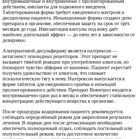
внутримышечные и внутривенные с пролонгированным
действием, импланты для подкожного введения.
Таблетированная форма требует ежедневного контроля и
дисциплины пациента. Инъекционные формы создают депо
препарата в организме, обеспечивая защиту на срок от трёх
месяцев до года. Имплантация капсулы под кожу даёт
наиболее длительный эффект — до пяти лет в зависимости от
дозировки.
Альтернативой дисульфираму является налтрексон —
антагонист опиоидных рецепторов. Этот препарат не
вызывает тяжёлой реакции при употреблении алкоголя, но
блокирует чувство эйфории от выпивки. Пациент перестаёт
получать удовольствие от алкоголя, что снижает
психологическую тягу к нему. Налтрексон выпускается в
форме таблеток для ежедневного приёма и инъекций
пролонгированного действия. Препарат Вивитрол вводится
внутримышечно один раз в месяц и обеспечивает стабильную
концентрацию действующего вещества в организме.
После процедуры кодирования пациенту рекомендуется
соблюдать определённый режим для закрепления результата
лечения. В первые дни после детоксикации необходимо
обеспечить полноценный отдых, соблюдать постельный или
полупостельный режим, пить достаточное количество