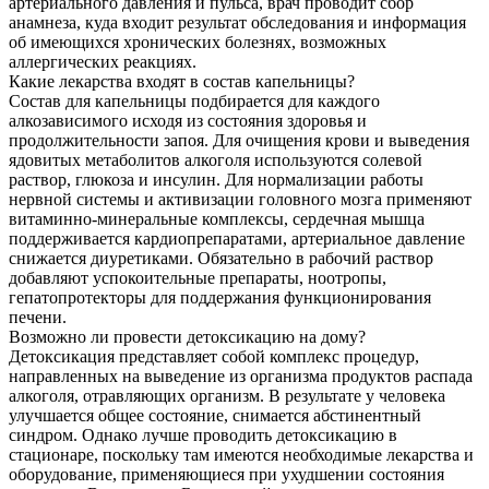
артериального давления и пульса, врач проводит сбор
анамнеза, куда входит результат обследования и информация
об имеющихся хронических болезнях, возможных
аллергических реакциях.
Какие лекарства входят в состав капельницы?
Состав для капельницы подбирается для каждого
алкозависимого исходя из состояния здоровья и
продолжительности запоя. Для очищения крови и выведения
ядовитых метаболитов алкоголя используются солевой
раствор, глюкоза и инсулин. Для нормализации работы
нервной системы и активизации головного мозга применяют
витаминно-минеральные комплексы, сердечная мышца
поддерживается кардиопрепаратами, артериальное давление
снижается диуретиками. Обязательно в рабочий раствор
добавляют успокоительные препараты, ноотропы,
гепатопротекторы для поддержания функционирования
печени.
Возможно ли провести детоксикацию на дому?
Детоксикация представляет собой комплекс процедур,
направленных на выведение из организма продуктов распада
алкоголя, отравляющих организм. В результате у человека
улучшается общее состояние, снимается абстинентный
синдром. Однако лучше проводить детоксикацию в
стационаре, поскольку там имеются необходимые лекарства и
оборудование, применяющиеся при ухудшении состояния