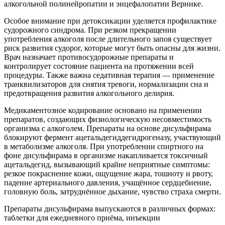
алкогольной полинейропатии и энцефалопатии Вернике.
Особое внимание при детоксикации уделяется профилактике
судорожного синдрома. При резком прекращении
употребления алкоголя после длительного запоя существует
риск развития судорог, которые могут быть опасны для жизни.
Врач назначает противосудорожные препараты и
контролирует состояние пациента на протяжении всей
процедуры. Также важна седативная терапия — применение
транквилизаторов для снятия тревоги, нормализации сна и
предотвращения развития алкогольного делирия.
Медикаментозное кодирование основано на применении
препаратов, создающих физиологическую несовместимость
организма с алкоголем. Препараты на основе дисульфирама
блокируют фермент ацетальдегиддегидрогеназу, участвующий
в метаболизме алкоголя. При употреблении спиртного на
фоне дисульфирама в организме накапливается токсичный
ацетальдегид, вызывающий крайне неприятные симптомы:
резкое покраснение кожи, ощущение жара, тошноту и рвоту,
падение артериального давления, учащённое сердцебиение,
головную боль, затруднённое дыхание, чувство страха смерти.
Препараты дисульфирама выпускаются в различных формах:
таблетки для ежедневного приёма, инъекции