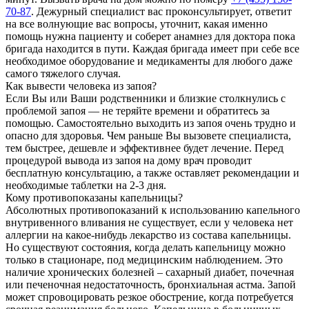
70-87
. Дежурный специалист вас проконсультирует, ответит
на все волнующие вас вопросы, уточнит, какая именно
помощь нужна пациенту и соберет анамнез для доктора пока
бригада находится в пути. Каждая бригада имеет при себе все
необходимое оборудование и медикаменты для любого даже
самого тяжелого случая.
Как вывести человека из запоя?
Если Вы или Ваши родственники и близкие столкнулись с
проблемой запоя — не теряйте времени и обратитесь за
помощью. Самостоятельно выходить из запоя очень трудно и
опасно для здоровья. Чем раньше Вы вызовете специалиста,
тем быстрее, дешевле и эффективнее будет лечение. Перед
процедурой вывода из запоя на дому врач проводит
бесплатную консультацию, а также оставляет рекомендации и
необходимые таблетки на 2-3 дня.
Кому противопоказаны капельницы?
Абсолютных противопоказаний к использованию капельного
внутривенного вливания не существует, если у человека нет
аллергии на какое-нибудь лекарство из состава капельницы.
Но существуют состояния, когда делать капельницу можно
только в стационаре, под медицинским наблюдением. Это
наличие хронических болезней – сахарный диабет, почечная
или печеночная недостаточность, бронхиальная астма. Запой
может спровоцировать резкое обострение, когда потребуется