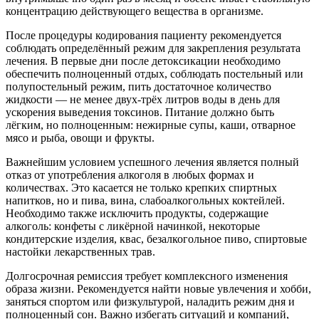
концентрацию действующего вещества в организме.
После процедуры кодирования пациенту рекомендуется
соблюдать определённый режим для закрепления результата
лечения. В первые дни после детоксикации необходимо
обеспечить полноценный отдых, соблюдать постельный или
полупостельный режим, пить достаточное количество
жидкости — не менее двух-трёх литров воды в день для
ускорения выведения токсинов. Питание должно быть
лёгким, но полноценным: нежирные супы, каши, отварное
мясо и рыба, овощи и фрукты.
Важнейшим условием успешного лечения является полный
отказ от употребления алкоголя в любых формах и
количествах. Это касается не только крепких спиртных
напитков, но и пива, вина, слабоалкогольных коктейлей.
Необходимо также исключить продукты, содержащие
алкоголь: конфеты с ликёрной начинкой, некоторые
кондитерские изделия, квас, безалкогольное пиво, спиртовые
настойки лекарственных трав.
Долгосрочная ремиссия требует комплексного изменения
образа жизни. Рекомендуется найти новые увлечения и хобби,
заняться спортом или физкультурой, наладить режим дня и
полноценный сон. Важно избегать ситуаций и компаний,