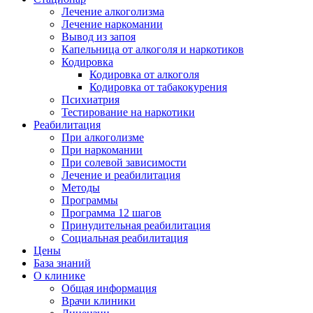
Лечение алкоголизма
Лечение наркомании
Вывод из запоя
Капельница от алкоголя и наркотиков
Кодировка
Кодировка от алкоголя
Кодировка от табакокурения
Психиатрия
Тестирование на наркотики
Реабилитация
При алкоголизме
При наркомании
При солевой зависимости
Лечение и реабилитация
Методы
Программы
Программа 12 шагов
Принудительная реабилитация
Социальная реабилитация
Цены
База знаний
О клинике
Общая информация
Врачи клиники