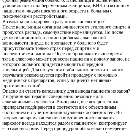
срочная реанимация больного. Капельница в больничных
условиях показана беременным женщинам, ВИЧ-позитивным
пациентам, людям преклонного возраста и больным с
психическими расстройствами.
Возможна ли кодировка сразу после капельницы?
После капельницы организм очищается от этилового спирта и
продуктов распада, самочувствие нормализуется. Но после
детоксикационной терапии проблема алкогольной
зависимости никуда не пропадает, у больного будет
присутствовать только страх перед спиртным и
последствиями выпивки. Через непродолжительное время
тяга к алкоголю может привести пациента к новому запою, из
которого больного придется выводить очередной
капельницей. Для получения стабильного положительного
результата рекомендуется пройти процедуру с помощью
медицинских препаратов, если у пациента нет явных
противопоказаний.
Опасно ли ставить капельницу для вывода пациента из запоя?
Инфузионная терапия совершенно безопасна для
алкозависимого человека. Во-первых, все лекарственные
препараты подбираются в соответствии с объективным
состоянием и с учетом индивидуальных особенностей. Во-
вторых, во время капельного внутривенного вливания
нарколог всегда находится рядом с пациентом, контролирует
его самочувствие. Перед процедурой обязательно измерение