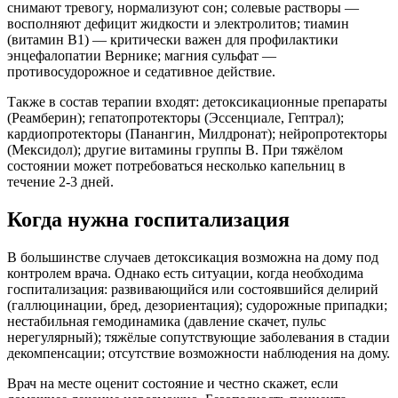
снимают тревогу, нормализуют сон; солевые растворы —
восполняют дефицит жидкости и электролитов; тиамин
(витамин B1) — критически важен для профилактики
энцефалопатии Вернике; магния сульфат —
противосудорожное и седативное действие.
Также в состав терапии входят: детоксикационные препараты
(Реамберин); гепатопротекторы (Эссенциале, Гептрал);
кардиопротекторы (Панангин, Милдронат); нейропротекторы
(Мексидол); другие витамины группы B. При тяжёлом
состоянии может потребоваться несколько капельниц в
течение 2-3 дней.
Когда нужна госпитализация
В большинстве случаев детоксикация возможна на дому под
контролем врача. Однако есть ситуации, когда необходима
госпитализация: развивающийся или состоявшийся делирий
(галлюцинации, бред, дезориентация); судорожные припадки;
нестабильная гемодинамика (давление скачет, пульс
нерегулярный); тяжёлые сопутствующие заболевания в стадии
декомпенсации; отсутствие возможности наблюдения на дому.
Врач на месте оценит состояние и честно скажет, если