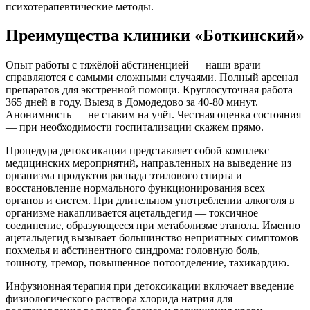
психотерапевтические методы.
Преимущества клиники «Боткинский»
Опыт работы с тяжёлой абстиненцией — наши врачи
справляются с самыми сложными случаями. Полный арсенал
препаратов для экстренной помощи. Круглосуточная работа
365 дней в году. Выезд в Домодедово за 40-80 минут.
Анонимность — не ставим на учёт. Честная оценка состояния
— при необходимости госпитализации скажем прямо.
Процедура детоксикации представляет собой комплекс
медицинских мероприятий, направленных на выведение из
организма продуктов распада этилового спирта и
восстановление нормального функционирования всех
органов и систем. При длительном употреблении алкоголя в
организме накапливается ацетальдегид — токсичное
соединение, образующееся при метаболизме этанола. Именно
ацетальдегид вызывает большинство неприятных симптомов
похмелья и абстинентного синдрома: головную боль,
тошноту, тремор, повышенное потоотделение, тахикардию.
Инфузионная терапия при детоксикации включает введение
физиологического раствора хлорида натрия для