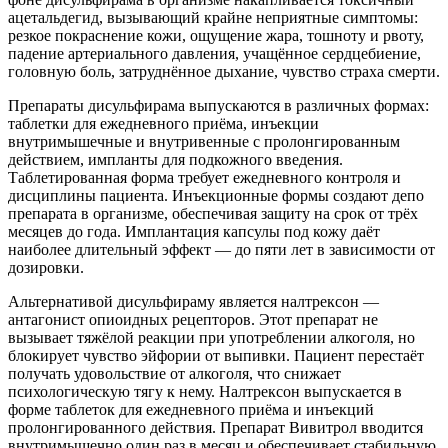
ацетальдегид, вызывающий крайне неприятные симптомы:
резкое покраснение кожи, ощущение жара, тошноту и рвоту,
падение артериального давления, учащённое сердцебиение,
головную боль, затруднённое дыхание, чувство страха смерти.
Препараты дисульфирама выпускаются в различных формах:
таблетки для ежедневного приёма, инъекции
внутримышечные и внутривенные с пролонгированным
действием, импланты для подкожного введения.
Таблетированная форма требует ежедневного контроля и
дисциплины пациента. Инъекционные формы создают депо
препарата в организме, обеспечивая защиту на срок от трёх
месяцев до года. Имплантация капсулы под кожу даёт
наиболее длительный эффект — до пяти лет в зависимости от
дозировки.
Альтернативой дисульфираму является налтрексон —
антагонист опиоидных рецепторов. Этот препарат не
вызывает тяжёлой реакции при употреблении алкоголя, но
блокирует чувство эйфории от выпивки. Пациент перестаёт
получать удовольствие от алкоголя, что снижает
психологическую тягу к нему. Налтрексон выпускается в
форме таблеток для ежедневного приёма и инъекций
пролонгированного действия. Препарат Вивитрол вводится
внутримышечно один раз в месяц и обеспечивает стабильную