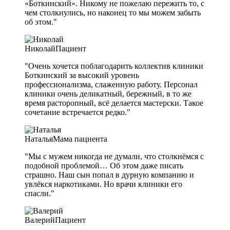
«Боткинский». Никому не пожелаю пережить то, с
чем столкнулись, но наконец то мы можем забыть
об этом."
Николай
Пациент
"Очень хочется поблагодарить коллектив клиники
Боткинский за высокий уровень
профессионализма, слаженную работу. Персонал
клиники очень деликатный, бережный, в то же
время расторопный, всё делается мастерски. Такое
сочетание встречается редко."
Наталья
Мама пациента
"Мы с мужем никогда не думали, что столкнёмся с
подобной проблемой… Об этом даже писать
страшно. Наш сын попал в дурную компанию и
увлёкся наркотиками. Но врачи клиники его
спасли."
Валерий
Пациент