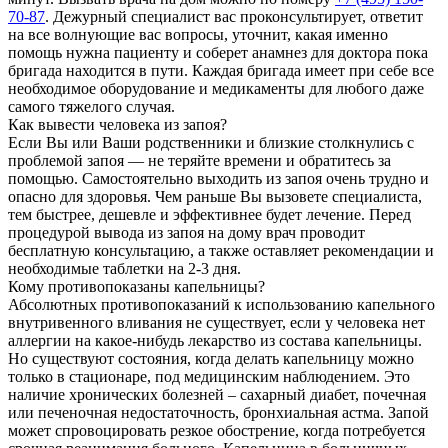
70-87
. Дежурный специалист вас проконсультирует, ответит
на все волнующие вас вопросы, уточнит, какая именно
помощь нужна пациенту и соберет анамнез для доктора пока
бригада находится в пути. Каждая бригада имеет при себе все
необходимое оборудование и медикаменты для любого даже
самого тяжелого случая.
Как вывести человека из запоя?
Если Вы или Ваши родственники и близкие столкнулись с
проблемой запоя — не теряйте времени и обратитесь за
помощью. Самостоятельно выходить из запоя очень трудно и
опасно для здоровья. Чем раньше Вы вызовете специалиста,
тем быстрее, дешевле и эффективнее будет лечение. Перед
процедурой вывода из запоя на дому врач проводит
бесплатную консультацию, а также оставляет рекомендации и
необходимые таблетки на 2-3 дня.
Кому противопоказаны капельницы?
Абсолютных противопоказаний к использованию капельного
внутривенного вливания не существует, если у человека нет
аллергии на какое-нибудь лекарство из состава капельницы.
Но существуют состояния, когда делать капельницу можно
только в стационаре, под медицинским наблюдением. Это
наличие хронических болезней – сахарный диабет, почечная
или печеночная недостаточность, бронхиальная астма. Запой
может спровоцировать резкое обострение, когда потребуется