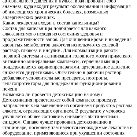
артериального давления и пульса, врач проводит сбор
анамнеза, куда входит результат обследования и информация
об имеющихся хронических болезнях, возможных
аллергических реакциях.
Какие лекарства входят в состав капельницы?
Состав для капельницы подбирается для каждого
алкозависимого исходя из состояния здоровья и
продолжительности запоя. Для очищения крови и выведения
ядовитых метаболитов алкоголя используются солевой
раствор, глюкоза и инсулин. Для нормализации работы
нервной системы и активизации головного мозга применяют
витаминно-минеральные комплексы, сердечная мышца
поддерживается кардиопрепаратами, артериальное давление
снижается диуретиками. Обязательно в рабочий раствор
добавляют успокоительные препараты, ноотропы,
гепатопротекторы для поддержания функционирования
печени.
Возможно ли провести детоксикацию на дому?
Детоксикация представляет собой комплекс процедур,
направленных на выведение из организма продуктов распада
алкоголя, отравляющих организм. В результате у человека
улучшается общее состояние, снимается абстинентный
синдром. Однако лучше проводить детоксикацию в
стационаре, поскольку там имеются необходимые лекарства и
оборудование, применяющиеся при ухудшении состояния