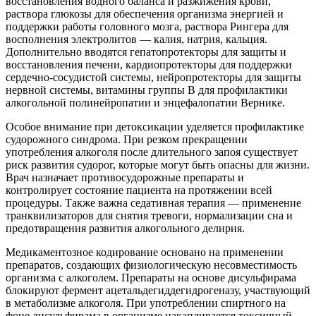
восстановления водного баланса и разжижения крови,
раствора глюкозы для обеспечения организма энергией и
поддержки работы головного мозга, раствора Рингера для
восполнения электролитов — калия, натрия, кальция.
Дополнительно вводятся гепатопротекторы для защиты и
восстановления печени, кардиопротекторы для поддержки
сердечно-сосудистой системы, нейропротекторы для защиты
нервной системы, витамины группы B для профилактики
алкогольной полинейропатии и энцефалопатии Вернике.
Особое внимание при детоксикации уделяется профилактике
судорожного синдрома. При резком прекращении
употребления алкоголя после длительного запоя существует
риск развития судорог, которые могут быть опасны для жизни.
Врач назначает противосудорожные препараты и
контролирует состояние пациента на протяжении всей
процедуры. Также важна седативная терапия — применение
транквилизаторов для снятия тревоги, нормализации сна и
предотвращения развития алкогольного делирия.
Медикаментозное кодирование основано на применении
препаратов, создающих физиологическую несовместимость
организма с алкоголем. Препараты на основе дисульфирама
блокируют фермент ацетальдегиддегидрогеназу, участвующий
в метаболизме алкоголя. При употреблении спиртного на
фоне дисульфирама в организме накапливается токсичный