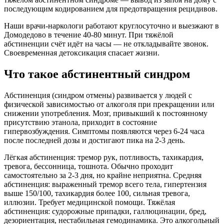
последующим кодированием для предотвращения рецидивов.
Наши врачи-наркологи работают круглосуточно и выезжают в
Домодедово в течение 40-80 минут. При тяжёлой
абстиненции счёт идёт на часы — не откладывайте звонок.
Своевременная детоксикация спасает жизни.
Что такое абстинентный синдром
Абстиненция (синдром отмены) развивается у людей с
физической зависимостью от алкоголя при прекращении или
снижении употребления. Мозг, привыкший к постоянному
присутствию этанола, приходит в состояние
гипервозбуждения. Симптомы появляются через 6-24 часа
после последней дозы и достигают пика на 2-3 день.
Лёгкая абстиненция: тремор рук, потливость, тахикардия,
тревога, бессонница, тошнота. Обычно проходит
самостоятельно за 2-3 дня, но крайне неприятна. Средняя
абстиненция: выраженный тремор всего тела, гипертензия
выше 150/100, тахикардия более 100, сильная тревога,
иллюзии. Требует медицинской помощи. Тяжёлая
абстиненция: судорожные припадки, галлюцинации, бред,
дезориентация, нестабильная гемодинамика. Это алкогольный