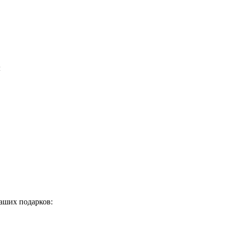
м
аших подарков: