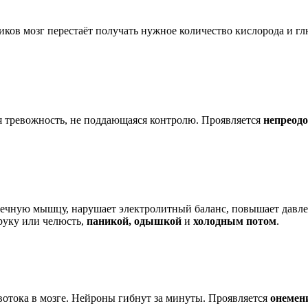
тиков мозг перестаёт получать нужное количество кислорода и 
я тревожность, не поддающаяся контролю. Проявляется
непреод
рдечную мышцу, нарушает электролитный баланс, повышает давле
руку или челюсть,
паникой, одышкой
и
холодным потом
.
овотока в мозге. Нейроны гибнут за минуты. Проявляется
онемен