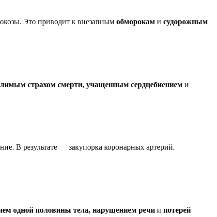
глюкозы. Это приводит к внезапным
обморокам
и
судорожным
олимым страхом смерти, учащенным сердцебиением
и
ние. В результате — закупорка коронарных артерий.
ием одной половины тела, нарушением речи
и
потерей