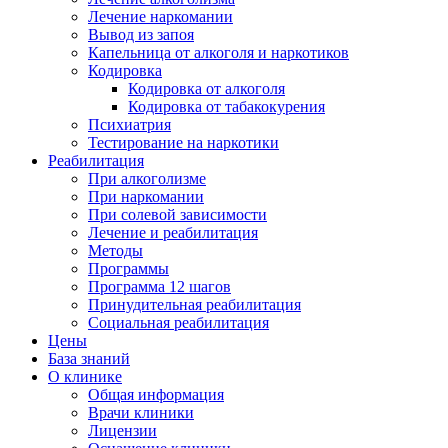
Лечение наркомании
Вывод из запоя
Капельница от алкоголя и наркотиков
Кодировка
Кодировка от алкоголя
Кодировка от табакокурения
Психиатрия
Тестирование на наркотики
Реабилитация
При алкоголизме
При наркомании
При солевой зависимости
Лечение и реабилитация
Методы
Программы
Программа 12 шагов
Принудительная реабилитация
Социальная реабилитация
Цены
База знаний
О клинике
Общая информация
Врачи клиники
Лицензии