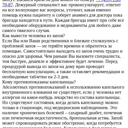
70-87
. Дежурный специалист вас проконсультирует, ответит
на все волнующие вас вопросы, уточнит, какая именно
помощь нужна пациенту и соберет анамнез для доктора пока
бригада находится в пути. Каждая бригада имеет при себе все
необходимое оборудование и медикаменты для любого даже
самого тяжелого случая.
Как вывести человека из запоя?
Если Вы или Ваши родственники и близкие столкнулись с
проблемой запоя — не теряйте времени и обратитесь за
помощью. Самостоятельно выходить из запоя очень трудно и
опасно для здоровья. Чем раньше Вы вызовете специалиста,
тем быстрее, дешевле и эффективнее будет лечение. Перед
процедурой вывода из запоя на дому врач проводит
бесплатную консультацию, а также оставляет рекомендации и
необходимые таблетки на 2-3 дня.
Кому противопоказаны капельницы?
Абсолютных противопоказаний к использованию капельного
внутривенного вливания не существует, если у человека нет
аллергии на какое-нибудь лекарство из состава капельницы.
Но существуют состояния, когда делать капельницу можно
только в стационаре, под медицинским наблюдением. Это
наличие хронических болезней – сахарный диабет, почечная
или печеночная недостаточность, бронхиальная астма. Запой
может спровоцировать резкое обострение, когда потребуется