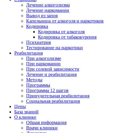
Лечение алкоголизма
Лечение наркомании
Вывод из запоя
Капельница от алкоголя и наркотиков
Кодировка
Кодировка от алкоголя
Кодировка от табакокурения
Психиатрия
Тестирование на наркотики
Реабилитация
При алкоголизме
При наркомании
При солевой зависимости
Лечение и реабилитация
Методы
Программы
Программа 12 шагов
Принудительная реабилитация
Социальная реабилитация
Цены
База знаний
О клинике
Общая информация
Врачи клиники