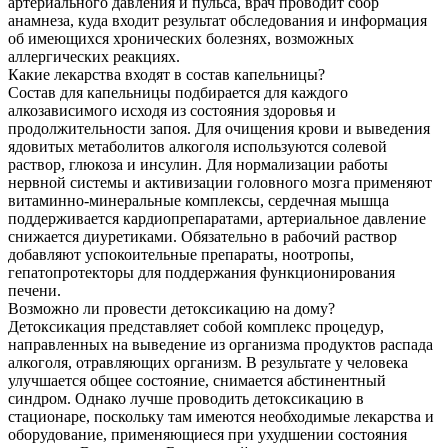
артериального давления и пульса, врач проводит сбор
анамнеза, куда входит результат обследования и информация
об имеющихся хронических болезнях, возможных
аллергических реакциях.
Какие лекарства входят в состав капельницы?
Состав для капельницы подбирается для каждого
алкозависимого исходя из состояния здоровья и
продолжительности запоя. Для очищения крови и выведения
ядовитых метаболитов алкоголя используются солевой
раствор, глюкоза и инсулин. Для нормализации работы
нервной системы и активизации головного мозга применяют
витаминно-минеральные комплексы, сердечная мышца
поддерживается кардиопрепаратами, артериальное давление
снижается диуретиками. Обязательно в рабочий раствор
добавляют успокоительные препараты, ноотропы,
гепатопротекторы для поддержания функционирования
печени.
Возможно ли провести детоксикацию на дому?
Детоксикация представляет собой комплекс процедур,
направленных на выведение из организма продуктов распада
алкоголя, отравляющих организм. В результате у человека
улучшается общее состояние, снимается абстинентный
синдром. Однако лучше проводить детоксикацию в
стационаре, поскольку там имеются необходимые лекарства и
оборудование, применяющиеся при ухудшении состояния