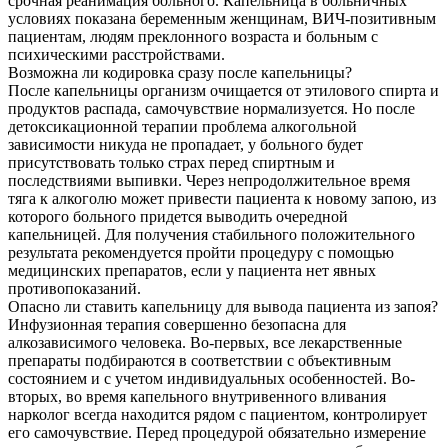
срочная реанимация больного. Капельница в больничных
условиях показана беременным женщинам, ВИЧ-позитивным
пациентам, людям преклонного возраста и больным с
психическими расстройствами.
Возможна ли кодировка сразу после капельницы?
После капельницы организм очищается от этилового спирта и
продуктов распада, самочувствие нормализуется. Но после
детоксикационной терапии проблема алкогольной
зависимости никуда не пропадает, у больного будет
присутствовать только страх перед спиртным и
последствиями выпивки. Через непродолжительное время
тяга к алкоголю может привести пациента к новому запою, из
которого больного придется выводить очередной
капельницей. Для получения стабильного положительного
результата рекомендуется пройти процедуру с помощью
медицинских препаратов, если у пациента нет явных
противопоказаний.
Опасно ли ставить капельницу для вывода пациента из запоя?
Инфузионная терапия совершенно безопасна для
алкозависимого человека. Во-первых, все лекарственные
препараты подбираются в соответствии с объективным
состоянием и с учетом индивидуальных особенностей. Во-
вторых, во время капельного внутривенного вливания
нарколог всегда находится рядом с пациентом, контролирует
его самочувствие. Перед процедурой обязательно измерение