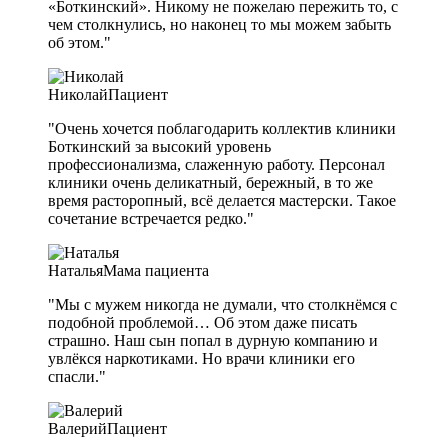
«Боткинский». Никому не пожелаю пережить то, с
чем столкнулись, но наконец то мы можем забыть
об этом."
Николай
Пациент
"Очень хочется поблагодарить коллектив клиники
Боткинский за высокий уровень
профессионализма, слаженную работу. Персонал
клиники очень деликатный, бережный, в то же
время расторопный, всё делается мастерски. Такое
сочетание встречается редко."
Наталья
Мама пациента
"Мы с мужем никогда не думали, что столкнёмся с
подобной проблемой… Об этом даже писать
страшно. Наш сын попал в дурную компанию и
увлёкся наркотиками. Но врачи клиники его
спасли."
Валерий
Пациент