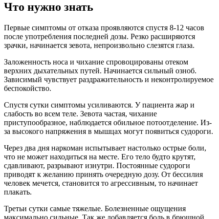
Что нужно знать
Первые симптомы от отказа проявляются спустя 8-12 часов
после употребления последней дозы. Резко расширяются
зрачки, начинается зевота, непроизвольно слезятся глаза.
Заложенность носа и чихание спровоцированы отеком
верхних дыхательных путей. Начинается сильный озноб.
Зависимый чувствует раздражительность и неконтролируемое
беспокойство.
Спустя сутки симптомы усиливаются. У пациента жар и
слабость во всем теле. Зевота частая, чихание
приступообразное, наблюдается обильное потоотделение. Из-
за высокого напряжения в мышцах могут появиться судороги.
Через два дня наркоман испытывает настолько острые боли,
что не может находиться на месте. Его тело будто крутят,
сдавливают, разрывают изнутри. Постоянные судороги
приводят к желанию принять очередную дозу. От бессилия
человек мечется, становится то агрессивным, то начинает
плакать.
Третьи сутки самые тяжелые. Болезненные ощущения
максимально сильные. Так же добавляется боль в брюшной