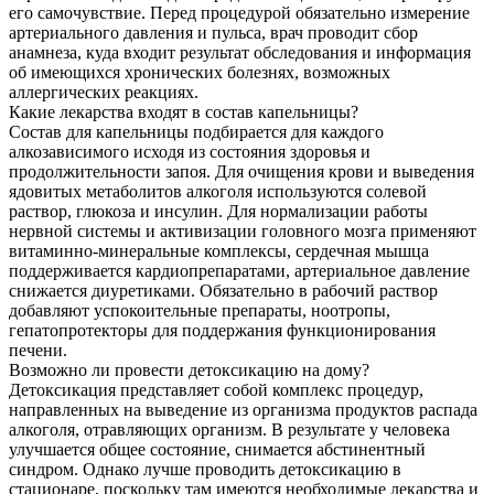
его самочувствие. Перед процедурой обязательно измерение
артериального давления и пульса, врач проводит сбор
анамнеза, куда входит результат обследования и информация
об имеющихся хронических болезнях, возможных
аллергических реакциях.
Какие лекарства входят в состав капельницы?
Состав для капельницы подбирается для каждого
алкозависимого исходя из состояния здоровья и
продолжительности запоя. Для очищения крови и выведения
ядовитых метаболитов алкоголя используются солевой
раствор, глюкоза и инсулин. Для нормализации работы
нервной системы и активизации головного мозга применяют
витаминно-минеральные комплексы, сердечная мышца
поддерживается кардиопрепаратами, артериальное давление
снижается диуретиками. Обязательно в рабочий раствор
добавляют успокоительные препараты, ноотропы,
гепатопротекторы для поддержания функционирования
печени.
Возможно ли провести детоксикацию на дому?
Детоксикация представляет собой комплекс процедур,
направленных на выведение из организма продуктов распада
алкоголя, отравляющих организм. В результате у человека
улучшается общее состояние, снимается абстинентный
синдром. Однако лучше проводить детоксикацию в
стационаре, поскольку там имеются необходимые лекарства и