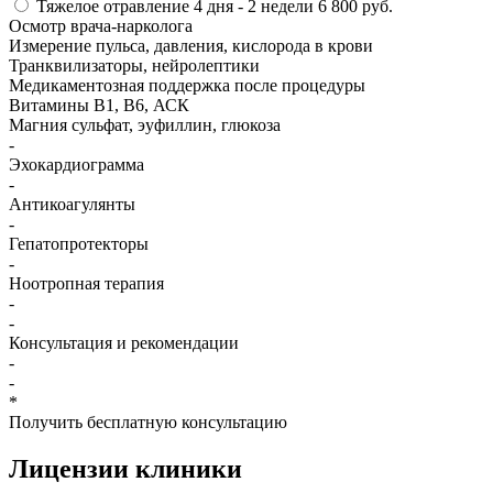
Тяжелое отравление
4 дня - 2 недели
6 800 руб.
Осмотр врача-нарколога
Измерение пульса, давления, кислорода в крови
Транквилизаторы, нейролептики
Медикаментозная поддержка после процедуры
Витамины B1, B6, АСК
Магния сульфат, эуфиллин, глюкоза
-
Эхокардиограмма
-
Антикоагулянты
-
Гепатопротекторы
-
Ноотропная терапия
-
-
Консультация и рекомендации
-
-
*
Получить бесплатную консультацию
Лицензии
клиники