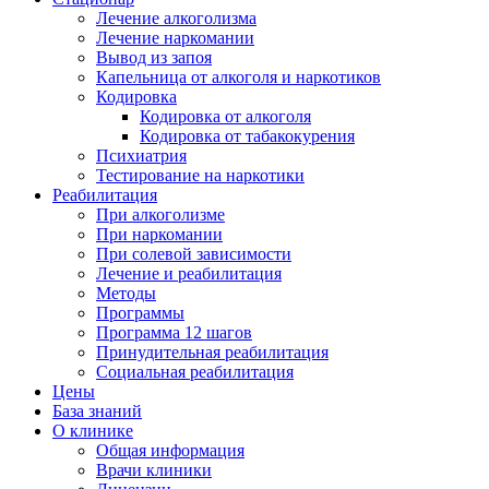
Лечение алкоголизма
Лечение наркомании
Вывод из запоя
Капельница от алкоголя и наркотиков
Кодировка
Кодировка от алкоголя
Кодировка от табакокурения
Психиатрия
Тестирование на наркотики
Реабилитация
При алкоголизме
При наркомании
При солевой зависимости
Лечение и реабилитация
Методы
Программы
Программа 12 шагов
Принудительная реабилитация
Социальная реабилитация
Цены
База знаний
О клинике
Общая информация
Врачи клиники