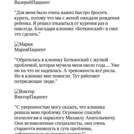
Валерий
Пациент
"Для меня было очень важно быстро бросить
курить, потому что мы с женой ожидали рождения
ребенка. Я решил отказаться от курения раз и
навсегда. Благодаря клинике «Боткинский» я смог
это сделать."
Мария
Пациент
"Обратилась в клинику Боткинский с жуткой
проблемой, которая мучила меня около года… Уже
ни на что не надеялась. А тревожность всё росла.
Но в клинике мне помогли. Тут работают
потрясающие люди."
Виктор
Пациент
"С уверенностью могу сказать, что клиника
решила мою проблему. Огромное спасибо
психологам и наркологу Михаилу Анатольевичу.
Они великолепные специалисты, они очень
стараются вникнуть в суть проблемы,
действительно пытаются помочь!"