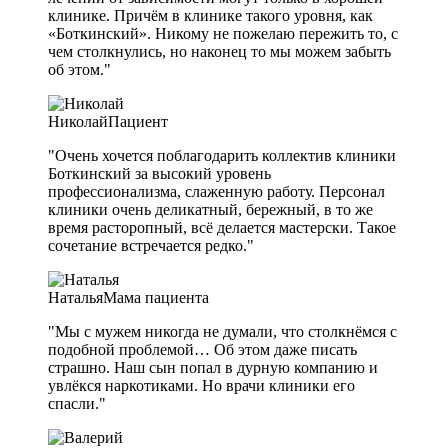
клинике. Причём в клинике такого уровня, как
«Боткинский». Никому не пожелаю пережить то, с
чем столкнулись, но наконец то мы можем забыть
об этом."
Николай
Пациент
"Очень хочется поблагодарить коллектив клиники
Боткинский за высокий уровень
профессионализма, слаженную работу. Персонал
клиники очень деликатный, бережный, в то же
время расторопный, всё делается мастерски. Такое
сочетание встречается редко."
Наталья
Мама пациента
"Мы с мужем никогда не думали, что столкнёмся с
подобной проблемой… Об этом даже писать
страшно. Наш сын попал в дурную компанию и
увлёкся наркотиками. Но врачи клиники его
спасли."