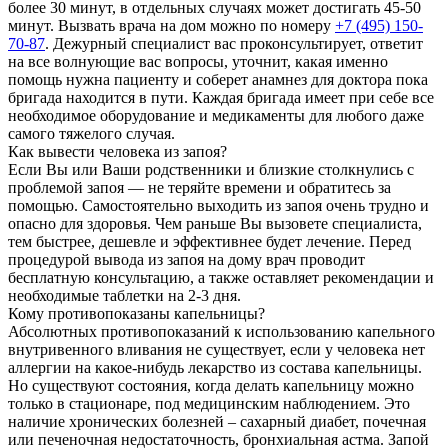
более 30 минут, в отдельных случаях может достигать 45-50
минут. Вызвать врача на дом можно по номеру
+7 (495) 150-
70-87
. Дежурный специалист вас проконсультирует, ответит
на все волнующие вас вопросы, уточнит, какая именно
помощь нужна пациенту и соберет анамнез для доктора пока
бригада находится в пути. Каждая бригада имеет при себе все
необходимое оборудование и медикаменты для любого даже
самого тяжелого случая.
Как вывести человека из запоя?
Если Вы или Ваши родственники и близкие столкнулись с
проблемой запоя — не теряйте времени и обратитесь за
помощью. Самостоятельно выходить из запоя очень трудно и
опасно для здоровья. Чем раньше Вы вызовете специалиста,
тем быстрее, дешевле и эффективнее будет лечение. Перед
процедурой вывода из запоя на дому врач проводит
бесплатную консультацию, а также оставляет рекомендации и
необходимые таблетки на 2-3 дня.
Кому противопоказаны капельницы?
Абсолютных противопоказаний к использованию капельного
внутривенного вливания не существует, если у человека нет
аллергии на какое-нибудь лекарство из состава капельницы.
Но существуют состояния, когда делать капельницу можно
только в стационаре, под медицинским наблюдением. Это
наличие хронических болезней – сахарный диабет, почечная
или печеночная недостаточность, бронхиальная астма. Запой