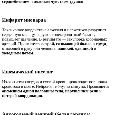
сердцебиением
и
ложным чувством удушья
.
Инфаркт миокарда
Токсическое воздействие алкоголя и наркотиков разрушает
сердечную мышцу, нарушает электролитный баланс,
повышает давление. В результате — закупорка коронарных
артерий. Проявляется
острой, сжимающей болью в груди
,
отдающей в руку или челюсть,
паникой, одышкой
и
холодным потом
.
Ишемический инсульт
Из-за спазма сосудов и густой крови происходит остановка
кровотока в мозге. Нейроны гибнут за минуты. Проявляется
онемением одной половины тела, нарушением речи
и
потерей координации
.
Алкогольный делирий (белая горячка)