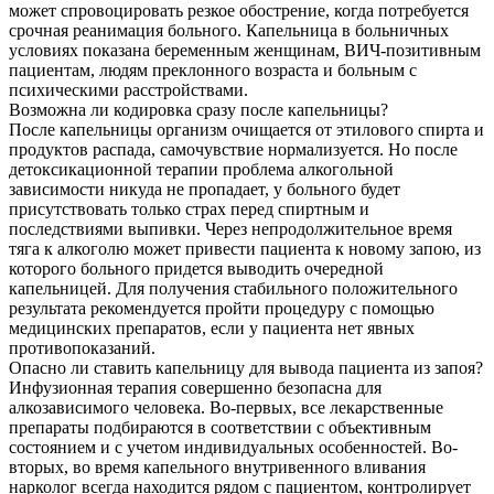
может спровоцировать резкое обострение, когда потребуется
срочная реанимация больного. Капельница в больничных
условиях показана беременным женщинам, ВИЧ-позитивным
пациентам, людям преклонного возраста и больным с
психическими расстройствами.
Возможна ли кодировка сразу после капельницы?
После капельницы организм очищается от этилового спирта и
продуктов распада, самочувствие нормализуется. Но после
детоксикационной терапии проблема алкогольной
зависимости никуда не пропадает, у больного будет
присутствовать только страх перед спиртным и
последствиями выпивки. Через непродолжительное время
тяга к алкоголю может привести пациента к новому запою, из
которого больного придется выводить очередной
капельницей. Для получения стабильного положительного
результата рекомендуется пройти процедуру с помощью
медицинских препаратов, если у пациента нет явных
противопоказаний.
Опасно ли ставить капельницу для вывода пациента из запоя?
Инфузионная терапия совершенно безопасна для
алкозависимого человека. Во-первых, все лекарственные
препараты подбираются в соответствии с объективным
состоянием и с учетом индивидуальных особенностей. Во-
вторых, во время капельного внутривенного вливания
нарколог всегда находится рядом с пациентом, контролирует