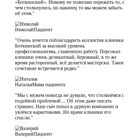
«Боткинский». Никому не пожелаю пережить то, с
чем столкнулись, но наконец то мы можем забыть
об этом."
Николай
Пациент
"Очень хочется поблагодарить коллектив клиники
Боткинский за высокий уровень
профессионализма, слаженную работу. Персонал
клиники очень деликатный, бережный, в то же
время расторопный, всё делается мастерски. Такое
сочетание встречается редко."
Наталья
Мама пациента
"Мы с мужем никогда не думали, что столкнёмся с
подобной проблемой… Об этом даже писать
страшно. Наш сын попал в дурную компанию и
увлёкся наркотиками. Но врачи клиники его
спасли."
Валерий
Пациент