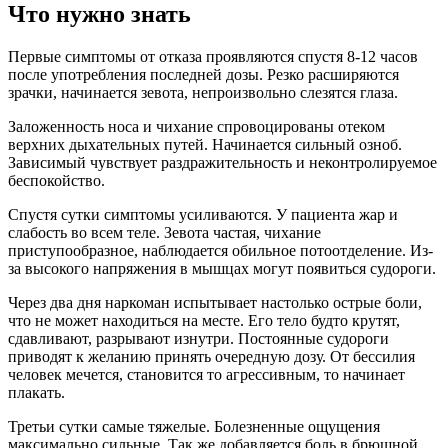
Что нужно знать
Первые симптомы от отказа проявляются спустя 8-12 часов
после употребления последней дозы. Резко расширяются
зрачки, начинается зевота, непроизвольно слезятся глаза.
Заложенность носа и чихание спровоцированы отеком
верхних дыхательных путей. Начинается сильный озноб.
Зависимый чувствует раздражительность и неконтролируемое
беспокойство.
Спустя сутки симптомы усиливаются. У пациента жар и
слабость во всем теле. Зевота частая, чихание
приступообразное, наблюдается обильное потоотделение. Из-
за высокого напряжения в мышцах могут появиться судороги.
Через два дня наркоман испытывает настолько острые боли,
что не может находиться на месте. Его тело будто крутят,
сдавливают, разрывают изнутри. Постоянные судороги
приводят к желанию принять очередную дозу. От бессилия
человек мечется, становится то агрессивным, то начинает
плакать.
Третьи сутки самые тяжелые. Болезненные ощущения
максимально сильные. Так же добавляется боль в брюшной