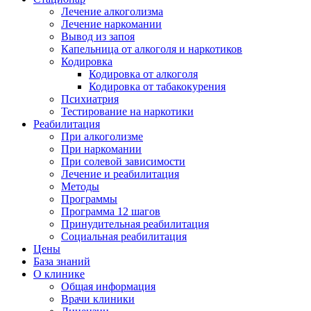
Лечение алкоголизма
Лечение наркомании
Вывод из запоя
Капельница от алкоголя и наркотиков
Кодировка
Кодировка от алкоголя
Кодировка от табакокурения
Психиатрия
Тестирование на наркотики
Реабилитация
При алкоголизме
При наркомании
При солевой зависимости
Лечение и реабилитация
Методы
Программы
Программа 12 шагов
Принудительная реабилитация
Социальная реабилитация
Цены
База знаний
О клинике
Общая информация
Врачи клиники