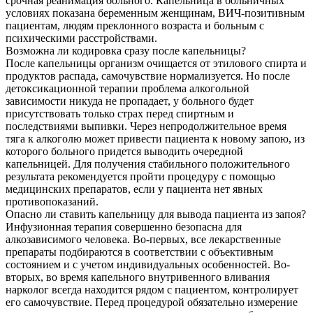
срочная реанимация больного. Капельница в больничных
условиях показана беременным женщинам, ВИЧ-позитивным
пациентам, людям преклонного возраста и больным с
психическими расстройствами.
Возможна ли кодировка сразу после капельницы?
После капельницы организм очищается от этилового спирта и
продуктов распада, самочувствие нормализуется. Но после
детоксикационной терапии проблема алкогольной
зависимости никуда не пропадает, у больного будет
присутствовать только страх перед спиртным и
последствиями выпивки. Через непродолжительное время
тяга к алкоголю может привести пациента к новому запою, из
которого больного придется выводить очередной
капельницей. Для получения стабильного положительного
результата рекомендуется пройти процедуру с помощью
медицинских препаратов, если у пациента нет явных
противопоказаний.
Опасно ли ставить капельницу для вывода пациента из запоя?
Инфузионная терапия совершенно безопасна для
алкозависимого человека. Во-первых, все лекарственные
препараты подбираются в соответствии с объективным
состоянием и с учетом индивидуальных особенностей. Во-
вторых, во время капельного внутривенного вливания
нарколог всегда находится рядом с пациентом, контролирует
его самочувствие. Перед процедурой обязательно измерение