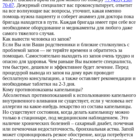
70-87
. Дежурный специалист вас проконсультирует, ответит
на все волнующие вас вопросы, уточнит, какая именно
помощь нужна пациенту и соберет анамнез для доктора пока
бригада находится в пути. Каждая бригада имеет при себе все
необходимое оборудование и медикаменты для любого даже
самого тяжелого случая.
Как вывести человека из запоя?
Если Вы или Ваши родственники и близкие столкнулись с
проблемой запоя — не теряйте времени и обратитесь за
помощью. Самостоятельно выходить из запоя очень трудно и
опасно для здоровья. Чем раньше Вы вызовете специалиста,
тем быстрее, дешевле и эффективнее будет лечение. Перед
процедурой вывода из запоя на дому врач проводит
бесплатную консультацию, а также оставляет рекомендации и
необходимые таблетки на 2-3 дня.
Кому противопоказаны капельницы?
Абсолютных противопоказаний к использованию капельного
внутривенного вливания не существует, если у человека нет
аллергии на какое-нибудь лекарство из состава капельницы.
Но существуют состояния, когда делать капельницу можно
только в стационаре, под медицинским наблюдением. Это
наличие хронических болезней – сахарный диабет, почечная
или печеночная недостаточность, бронхиальная астма. Запой
может спровоцировать резкое обострение, когда потребуется