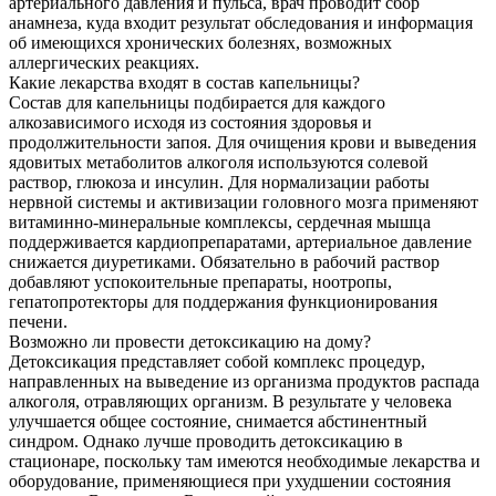
артериального давления и пульса, врач проводит сбор
анамнеза, куда входит результат обследования и информация
об имеющихся хронических болезнях, возможных
аллергических реакциях.
Какие лекарства входят в состав капельницы?
Состав для капельницы подбирается для каждого
алкозависимого исходя из состояния здоровья и
продолжительности запоя. Для очищения крови и выведения
ядовитых метаболитов алкоголя используются солевой
раствор, глюкоза и инсулин. Для нормализации работы
нервной системы и активизации головного мозга применяют
витаминно-минеральные комплексы, сердечная мышца
поддерживается кардиопрепаратами, артериальное давление
снижается диуретиками. Обязательно в рабочий раствор
добавляют успокоительные препараты, ноотропы,
гепатопротекторы для поддержания функционирования
печени.
Возможно ли провести детоксикацию на дому?
Детоксикация представляет собой комплекс процедур,
направленных на выведение из организма продуктов распада
алкоголя, отравляющих организм. В результате у человека
улучшается общее состояние, снимается абстинентный
синдром. Однако лучше проводить детоксикацию в
стационаре, поскольку там имеются необходимые лекарства и
оборудование, применяющиеся при ухудшении состояния