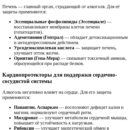
Печень — главный орган, страдающий от алкоголя. Для её
защиты применяются:
Эссенциальные фосфолипиды (Эссенциале)
—
восстанавливают мембраны клеток печени
(гепатоцитов).
Адеметионин (Гептрал)
— обладает детоксикационным
и антидепрессивным действием.
Урсодезоксихолевая кислота
— защищает печень,
улучшает отток желчи.
Орнитин (Гепа-Мерц)
— связывает токсичный аммиак,
образующийся при распаде белков.
Кардиопротекторы для поддержки сердечно-
сосудистой системы
Алкоголь негативно влияет на сердце. Для его защиты
применяются:
Панангин, Аспаркам
— восполняют дефицит калия и
магния, нормализуют сердечный ритм.
Милдронат
— улучшает метаболизм сердечной мышцы,
повышает её устойчивость к нагрузкам.
Рибоксин
— улучшает энергетический обмен в