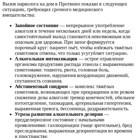
Вызов нарколога на дом в Протвино показан в следующих
ситуациях, требующих срочного медицинского
вмешательства:
Запойное состояние
— непрерывное употребление
алкоголя в течение нескольких дней или недель, когда
самостоятельный выход становится невозможным или
опасным для здоровья. При запое формируется
порочный круг: пациент пьёт, чтобы избежать тяжёлых
симптомов отмены, что только усугубляет ситуацию.
Алкогольная интоксикация
— острое отравление
организма продуктами распада этанола с выраженными
симптомами: тошнота, рвота, головная боль,
головокружение, нарушения координации движений,
спутанность сознания.
Абстинентный синдром
— комплекс тяжёлых
симптомов, возникающих при прекращении или резком
снижении дозы алкоголя: тремор конечностей, обильное
потоотделение, тахикардия, артериальная гипертензия,
выраженная тревога, бессонница, раздражительность.
Угроза развития алкогольного делирия
—
предделириозное состояние с начальными
проявлениями: галлюцинации (чаще зрительные), бред
преследования, выраженная дезориентация во времени
и пространстве.