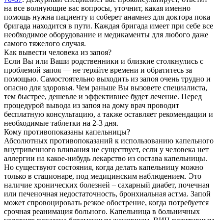
на все волнующие вас вопросы, уточнит, какая именно
помощь нужна пациенту и соберет анамнез для доктора пока
бригада находится в пути. Каждая бригада имеет при себе все
необходимое оборудование и медикаменты для любого даже
самого тяжелого случая.
Как вывести человека из запоя?
Если Вы или Ваши родственники и близкие столкнулись с
проблемой запоя — не теряйте времени и обратитесь за
помощью. Самостоятельно выходить из запоя очень трудно и
опасно для здоровья. Чем раньше Вы вызовете специалиста,
тем быстрее, дешевле и эффективнее будет лечение. Перед
процедурой вывода из запоя на дому врач проводит
бесплатную консультацию, а также оставляет рекомендации и
необходимые таблетки на 2-3 дня.
Кому противопоказаны капельницы?
Абсолютных противопоказаний к использованию капельного
внутривенного вливания не существует, если у человека нет
аллергии на какое-нибудь лекарство из состава капельницы.
Но существуют состояния, когда делать капельницу можно
только в стационаре, под медицинским наблюдением. Это
наличие хронических болезней – сахарный диабет, почечная
или печеночная недостаточность, бронхиальная астма. Запой
может спровоцировать резкое обострение, когда потребуется
срочная реанимация больного. Капельница в больничных