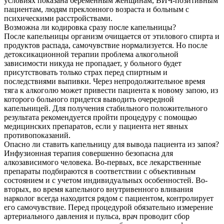
условиях показана беременным женщинам, ВИЧ-позитивным
пациентам, людям преклонного возраста и больным с
психическими расстройствами.
Возможна ли кодировка сразу после капельницы?
После капельницы организм очищается от этилового спирта и
продуктов распада, самочувствие нормализуется. Но после
детоксикационной терапии проблема алкогольной
зависимости никуда не пропадает, у больного будет
присутствовать только страх перед спиртным и
последствиями выпивки. Через непродолжительное время
тяга к алкоголю может привести пациента к новому запою, из
которого больного придется выводить очередной
капельницей. Для получения стабильного положительного
результата рекомендуется пройти процедуру с помощью
медицинских препаратов, если у пациента нет явных
противопоказаний.
Опасно ли ставить капельницу для вывода пациента из запоя?
Инфузионная терапия совершенно безопасна для
алкозависимого человека. Во-первых, все лекарственные
препараты подбираются в соответствии с объективным
состоянием и с учетом индивидуальных особенностей. Во-
вторых, во время капельного внутривенного вливания
нарколог всегда находится рядом с пациентом, контролирует
его самочувствие. Перед процедурой обязательно измерение
артериального давления и пульса, врач проводит сбор