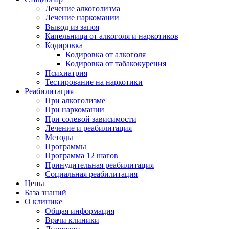
Лечение алкоголизма
Лечение наркомании
Вывод из запоя
Капельница от алкоголя и наркотиков
Кодировка
Кодировка от алкоголя
Кодировка от табакокурения
Психиатрия
Тестирование на наркотики
Реабилитация
При алкоголизме
При наркомании
При солевой зависимости
Лечение и реабилитация
Методы
Программы
Программа 12 шагов
Принудительная реабилитация
Социальная реабилитация
Цены
База знаний
О клинике
Общая информация
Врачи клиники