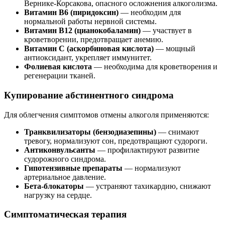
Вернике-Корсакова, опасного осложнения алкоголизма.
Витамин B6 (пиридоксин)
— необходим для
нормальной работы нервной системы.
Витамин B12 (цианокобаламин)
— участвует в
кроветворении, предотвращает анемию.
Витамин C (аскорбиновая кислота)
— мощный
антиоксидант, укрепляет иммунитет.
Фолиевая кислота
— необходима для кроветворения и
регенерации тканей.
Купирование абстинентного синдрома
Для облегчения симптомов отмены алкоголя применяются:
Транквилизаторы (бензодиазепины)
— снимают
тревогу, нормализуют сон, предотвращают судороги.
Антиконвульсанты
— профилактируют развитие
судорожного синдрома.
Гипотензивные препараты
— нормализуют
артериальное давление.
Бета-блокаторы
— устраняют тахикардию, снижают
нагрузку на сердце.
Симптоматическая терапия