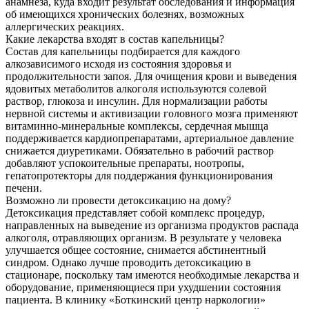
анамнеза, куда входит результат обследования и информация
об имеющихся хронических болезнях, возможных
аллергических реакциях.
Какие лекарства входят в состав капельницы?
Состав для капельницы подбирается для каждого
алкозависимого исходя из состояния здоровья и
продолжительности запоя. Для очищения крови и выведения
ядовитых метаболитов алкоголя используются солевой
раствор, глюкоза и инсулин. Для нормализации работы
нервной системы и активизации головного мозга применяют
витаминно-минеральные комплексы, сердечная мышца
поддерживается кардиопрепаратами, артериальное давление
снижается диуретиками. Обязательно в рабочий раствор
добавляют успокоительные препараты, ноотропы,
гепатопротекторы для поддержания функционирования
печени.
Возможно ли провести детоксикацию на дому?
Детоксикация представляет собой комплекс процедур,
направленных на выведение из организма продуктов распада
алкоголя, отравляющих организм. В результате у человека
улучшается общее состояние, снимается абстинентный
синдром. Однако лучше проводить детоксикацию в
стационаре, поскольку там имеются необходимые лекарства и
оборудование, применяющиеся при ухудшении состояния
пациента. В клинику «Боткинский центр наркологии»