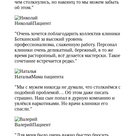
чем столкнулись, но наконец то мы можем забыть
об этом."
Николай
Пациент
"Очень хочется поблагодарить коллектив клиники
Боткинский за высокий уровень
профессионализма, слаженную работу. Персонал
клиники очень деликатный, бережный, в то же
время расторопный, всё делается мастерски. Такое
сочетание встречается редко."
Наталья
Мама пациента
"Мы с мужем никогда не думали, что столкнёмся с
подобной проблемой… Об этом даже писать
страшно. Наш сын попал в дурную компанию и
увлёкся наркотиками. Но врачи клиники его
спасли."
Валерий
Пациент
"Для меня было очень важно быстро бросить