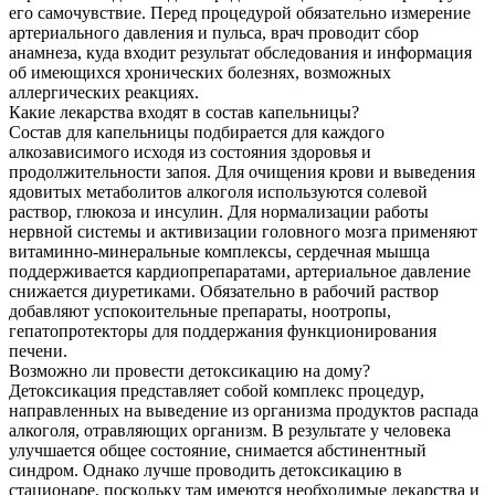
его самочувствие. Перед процедурой обязательно измерение
артериального давления и пульса, врач проводит сбор
анамнеза, куда входит результат обследования и информация
об имеющихся хронических болезнях, возможных
аллергических реакциях.
Какие лекарства входят в состав капельницы?
Состав для капельницы подбирается для каждого
алкозависимого исходя из состояния здоровья и
продолжительности запоя. Для очищения крови и выведения
ядовитых метаболитов алкоголя используются солевой
раствор, глюкоза и инсулин. Для нормализации работы
нервной системы и активизации головного мозга применяют
витаминно-минеральные комплексы, сердечная мышца
поддерживается кардиопрепаратами, артериальное давление
снижается диуретиками. Обязательно в рабочий раствор
добавляют успокоительные препараты, ноотропы,
гепатопротекторы для поддержания функционирования
печени.
Возможно ли провести детоксикацию на дому?
Детоксикация представляет собой комплекс процедур,
направленных на выведение из организма продуктов распада
алкоголя, отравляющих организм. В результате у человека
улучшается общее состояние, снимается абстинентный
синдром. Однако лучше проводить детоксикацию в
стационаре, поскольку там имеются необходимые лекарства и