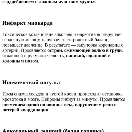
сердцебиением
и
ложным чувством удушья
.
Инфаркт миокарда
Токсическое воздействие алкоголя и наркотиков разрушает
сердечную мышцу, нарушает электролитный баланс,
повышает давление. В результате — закупорка коронарных
артерий. Проявляется
острой, сжимающей болью в груди
,
отдающей в руку или челюсть,
паникой, одышкой
и
холодным потом
.
Ишемический инсульт
Из-за спазма сосудов и густой крови происходит остановка
кровотока в мозге. Нейроны гибнут за минуты. Проявляется
онемением одной половины тела, нарушением речи
и
потерей координации
.
Алкогольный делирий (белая горячка)