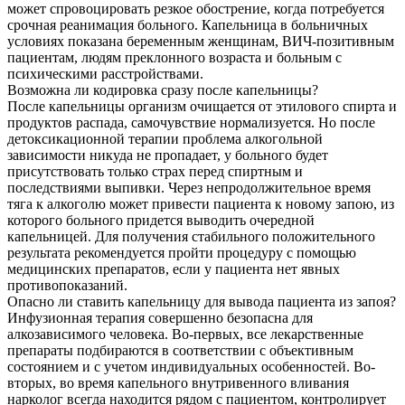
может спровоцировать резкое обострение, когда потребуется
срочная реанимация больного. Капельница в больничных
условиях показана беременным женщинам, ВИЧ-позитивным
пациентам, людям преклонного возраста и больным с
психическими расстройствами.
Возможна ли кодировка сразу после капельницы?
После капельницы организм очищается от этилового спирта и
продуктов распада, самочувствие нормализуется. Но после
детоксикационной терапии проблема алкогольной
зависимости никуда не пропадает, у больного будет
присутствовать только страх перед спиртным и
последствиями выпивки. Через непродолжительное время
тяга к алкоголю может привести пациента к новому запою, из
которого больного придется выводить очередной
капельницей. Для получения стабильного положительного
результата рекомендуется пройти процедуру с помощью
медицинских препаратов, если у пациента нет явных
противопоказаний.
Опасно ли ставить капельницу для вывода пациента из запоя?
Инфузионная терапия совершенно безопасна для
алкозависимого человека. Во-первых, все лекарственные
препараты подбираются в соответствии с объективным
состоянием и с учетом индивидуальных особенностей. Во-
вторых, во время капельного внутривенного вливания
нарколог всегда находится рядом с пациентом, контролирует