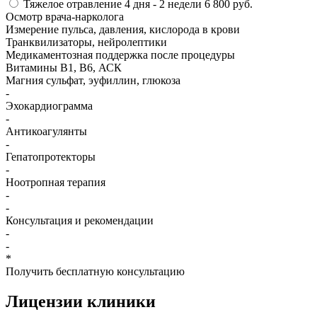
Тяжелое отравление
4 дня - 2 недели
6 800 руб.
Осмотр врача-нарколога
Измерение пульса, давления, кислорода в крови
Транквилизаторы, нейролептики
Медикаментозная поддержка после процедуры
Витамины B1, B6, АСК
Магния сульфат, эуфиллин, глюкоза
-
Эхокардиограмма
-
Антикоагулянты
-
Гепатопротекторы
-
Ноотропная терапия
-
-
Консультация и рекомендации
-
-
*
Получить бесплатную консультацию
Лицензии
клиники