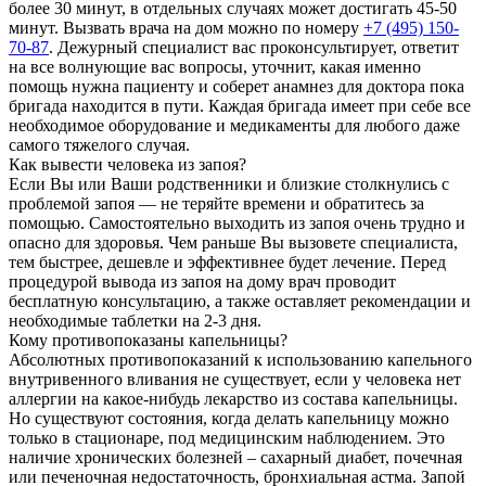
более 30 минут, в отдельных случаях может достигать 45-50
минут. Вызвать врача на дом можно по номеру
+7 (495) 150-
70-87
. Дежурный специалист вас проконсультирует, ответит
на все волнующие вас вопросы, уточнит, какая именно
помощь нужна пациенту и соберет анамнез для доктора пока
бригада находится в пути. Каждая бригада имеет при себе все
необходимое оборудование и медикаменты для любого даже
самого тяжелого случая.
Как вывести человека из запоя?
Если Вы или Ваши родственники и близкие столкнулись с
проблемой запоя — не теряйте времени и обратитесь за
помощью. Самостоятельно выходить из запоя очень трудно и
опасно для здоровья. Чем раньше Вы вызовете специалиста,
тем быстрее, дешевле и эффективнее будет лечение. Перед
процедурой вывода из запоя на дому врач проводит
бесплатную консультацию, а также оставляет рекомендации и
необходимые таблетки на 2-3 дня.
Кому противопоказаны капельницы?
Абсолютных противопоказаний к использованию капельного
внутривенного вливания не существует, если у человека нет
аллергии на какое-нибудь лекарство из состава капельницы.
Но существуют состояния, когда делать капельницу можно
только в стационаре, под медицинским наблюдением. Это
наличие хронических болезней – сахарный диабет, почечная
или печеночная недостаточность, бронхиальная астма. Запой