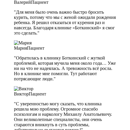
Валерий
Пациент
"Для меня было очень важно быстро бросить
курить, потому что мы с женой ожидали рождения
ребенка. Я решил отказаться от курения раз и
навсегда. Благодаря клинике «Боткинский» я смог
это сделать."
Мария
Пациент
"Обратилась в клинику Боткинский с жуткой
проблемой, которая мучила меня около года… Уже
ни на что не надеялась. А тревожность всё росла.
Но в клинике мне помогли. Тут работают
потрясающие люди."
Виктор
Пациент
"С уверенностью могу сказать, что клиника
решила мою проблему. Огромное спасибо
психологам и наркологу Михаилу Анатольевичу.
Они великолепные специалисты, они очень
стараются вникнуть в суть проблемы,
действительно пытаются помочь!"