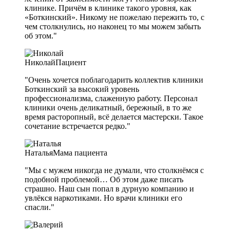
клинике. Причём в клинике такого уровня, как
«Боткинский». Никому не пожелаю пережить то, с
чем столкнулись, но наконец то мы можем забыть
об этом."
Николай
Пациент
"Очень хочется поблагодарить коллектив клиники
Боткинский за высокий уровень
профессионализма, слаженную работу. Персонал
клиники очень деликатный, бережный, в то же
время расторопный, всё делается мастерски. Такое
сочетание встречается редко."
Наталья
Мама пациента
"Мы с мужем никогда не думали, что столкнёмся с
подобной проблемой… Об этом даже писать
страшно. Наш сын попал в дурную компанию и
увлёкся наркотиками. Но врачи клиники его
спасли."