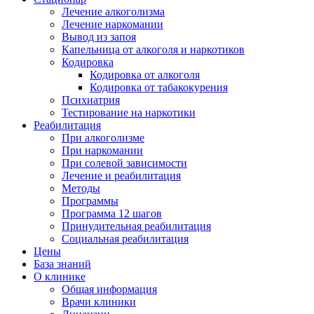
Лечение алкоголизма
Лечение наркомании
Вывод из запоя
Капельница от алкоголя и наркотиков
Кодировка
Кодировка от алкоголя
Кодировка от табакокурения
Психиатрия
Тестирование на наркотики
Реабилитация
При алкоголизме
При наркомании
При солевой зависимости
Лечение и реабилитация
Методы
Программы
Программа 12 шагов
Принудительная реабилитация
Социальная реабилитация
Цены
База знаний
О клинике
Общая информация
Врачи клиники