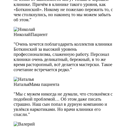
клинике. Причём в клинике такого уровня, как
«Боткинский». Никому не пожелаю пережить то, с
чем столкнулись, но наконец то мы можем забыть
об этом."
Николай
Пациент
"Очень хочется поблагодарить коллектив клиники
Боткинский за высокий уровень
профессионализма, слаженную работу. Персонал
клиники очень деликатный, бережный, в то же
время расторопный, всё делается мастерски. Такое
сочетание встречается редко."
Наталья
Мама пациента
"Мы с мужем никогда не думали, что столкнёмся с
подобной проблемой… Об этом даже писать
страшно. Наш сын попал в дурную компанию и
увлёкся наркотиками. Но врачи клиники его
спасли."