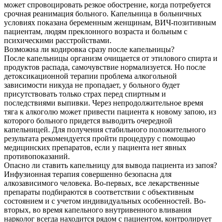
может спровоцировать резкое обострение, когда потребуется
срочная реанимация больного. Капельница в больничных
условиях показана беременным женщинам, ВИЧ-позитивным
пациентам, людям преклонного возраста и больным с
психическими расстройствами.
Возможна ли кодировка сразу после капельницы?
После капельницы организм очищается от этилового спирта и
продуктов распада, самочувствие нормализуется. Но после
детоксикационной терапии проблема алкогольной
зависимости никуда не пропадает, у больного будет
присутствовать только страх перед спиртным и
последствиями выпивки. Через непродолжительное время
тяга к алкоголю может привести пациента к новому запою, из
которого больного придется выводить очередной
капельницей. Для получения стабильного положительного
результата рекомендуется пройти процедуру с помощью
медицинских препаратов, если у пациента нет явных
противопоказаний.
Опасно ли ставить капельницу для вывода пациента из запоя?
Инфузионная терапия совершенно безопасна для
алкозависимого человека. Во-первых, все лекарственные
препараты подбираются в соответствии с объективным
состоянием и с учетом индивидуальных особенностей. Во-
вторых, во время капельного внутривенного вливания
нарколог всегда находится рядом с пациентом, контролирует