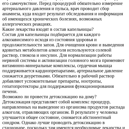
его самочувствие. Перед процедурой обязательно измерение
артериального давления и пульса, врач проводит сбор
анамнеза, куда входит результат обследования и информация
об имеющихся хронических болезнях, возможных
аллергических реакциях.
Какие лекарства входят в состав капельницы?
Состав для капельницы подбирается для каждого
алкозависимого исходя из состояния здоровья и
продолжительности запоя. Для очищения крови и выведения
ядовитых метаболитов алкоголя используются солевой
раствор, глюкоза и инсулин. Для нормализации работы
нервной системы и активизации головного мозга применяют
витаминно-минеральные комплексы, сердечная мышца
поддерживается кардиопрепаратами, артериальное давление
снижается диуретиками. Обязательно в рабочий раствор
добавляют успокоительные препараты, ноотропы,
гепатопротекторы для поддержания функционирования
печени.
Возможно ли провести детоксикацию на дому?
Детоксикация представляет собой комплекс процедур,
направленных на выведение из организма продуктов распада
алкоголя, отравляющих организм. В результате у человека
улучшается общее состояние, снимается абстинентный
синдром. Однако лучше проводить детоксикацию в
стационаре, поскольку там имеются необходимые лекарства и