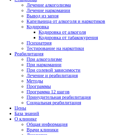
Лечение алкоголизма
Лечение наркомании
Вывод из запоя
Капельница от алкоголя и наркотиков
Кодировка
Кодировка от алкоголя
Кодировка от табакокурения
Психиатрия
Тестирование на наркотики
Реабилитация
При алкоголизме
При наркомании
При солевой зависимости
Лечение и реабилитация
Методы
Программы
Программа 12 шагов
Принудительная реабилитация
Социальная реабилитация
Цены
База знаний
О клинике
Общая информация
Врачи клиники