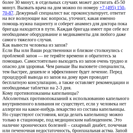
более 30 минут, в отдельных случаях может достигать 45-50
минут. Вызвать врача на дом можно по номеру
+7 (495) 150-
70-87
. Дежурный специалист вас проконсультирует, ответит
на все волнующие вас вопросы, уточнит, какая именно
помощь нужна пациенту и соберет анамнез для доктора пока
бригада находится в пути. Каждая бригада имеет при себе все
необходимое оборудование и медикаменты для любого даже
самого тяжелого случая.
Как вывести человека из запоя?
Если Вы или Ваши родственники и близкие столкнулись с
проблемой запоя — не теряйте времени и обратитесь за
помощью. Самостоятельно выходить из запоя очень трудно и
опасно для здоровья. Чем раньше Вы вызовете специалиста,
тем быстрее, дешевле и эффективнее будет лечение. Перед
процедурой вывода из запоя на дому врач проводит
бесплатную консультацию, а также оставляет рекомендации и
необходимые таблетки на 2-3 дня.
Кому противопоказаны капельницы?
Абсолютных противопоказаний к использованию капельного
внутривенного вливания не существует, если у человека нет
аллергии на какое-нибудь лекарство из состава капельницы.
Но существуют состояния, когда делать капельницу можно
только в стационаре, под медицинским наблюдением. Это
наличие хронических болезней – сахарный диабет, почечная
или печеночная недостаточность, бронхиальная астма. Запой