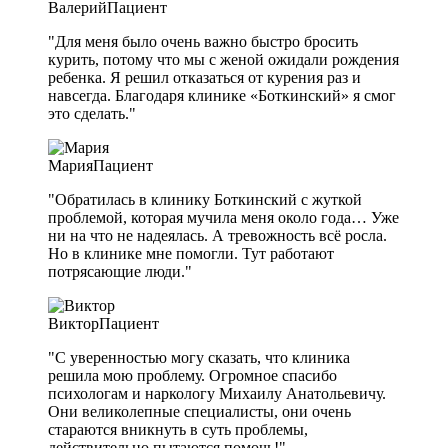
Валерий
Пациент
"Для меня было очень важно быстро бросить
курить, потому что мы с женой ожидали рождения
ребенка. Я решил отказаться от курения раз и
навсегда. Благодаря клинике «Боткинский» я смог
это сделать."
Мария
Пациент
"Обратилась в клинику Боткинский с жуткой
проблемой, которая мучила меня около года… Уже
ни на что не надеялась. А тревожность всё росла.
Но в клинике мне помогли. Тут работают
потрясающие люди."
Виктор
Пациент
"С уверенностью могу сказать, что клиника
решила мою проблему. Огромное спасибо
психологам и наркологу Михаилу Анатольевичу.
Они великолепные специалисты, они очень
стараются вникнуть в суть проблемы,
действительно пытаются помочь!"