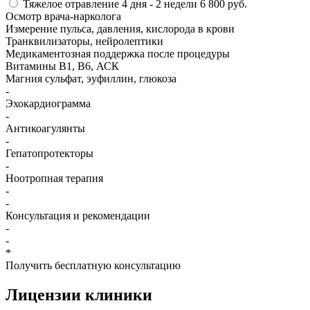
Тяжелое отравление
4 дня - 2 недели
6 800 руб.
Осмотр врача-нарколога
Измерение пульса, давления, кислорода в крови
Транквилизаторы, нейролептики
Медикаментозная поддержка после процедуры
Витамины B1, B6, АСК
Магния сульфат, эуфиллин, глюкоза
-
Эхокардиограмма
-
Антикоагулянты
-
Гепатопротекторы
-
Ноотропная терапия
-
-
Консультация и рекомендации
-
-
*
Получить бесплатную консультацию
Лицензии
клиники