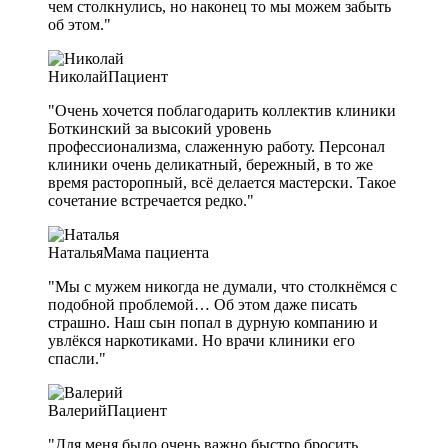
чем столкнулись, но наконец то мы можем забыть
об этом."
Николай
Пациент
"Очень хочется поблагодарить коллектив клиники
Боткинский за высокий уровень
профессионализма, слаженную работу. Персонал
клиники очень деликатный, бережный, в то же
время расторопный, всё делается мастерски. Такое
сочетание встречается редко."
Наталья
Мама пациента
"Мы с мужем никогда не думали, что столкнёмся с
подобной проблемой… Об этом даже писать
страшно. Наш сын попал в дурную компанию и
увлёкся наркотиками. Но врачи клиники его
спасли."
Валерий
Пациент
"Для меня было очень важно быстро бросить