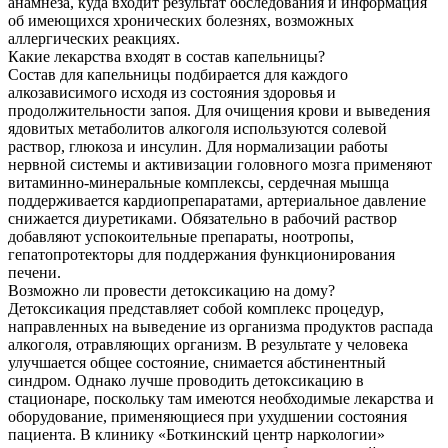
анамнеза, куда входит результат обследования и информация
об имеющихся хронических болезнях, возможных
аллергических реакциях.
Какие лекарства входят в состав капельницы?
Состав для капельницы подбирается для каждого
алкозависимого исходя из состояния здоровья и
продолжительности запоя. Для очищения крови и выведения
ядовитых метаболитов алкоголя используются солевой
раствор, глюкоза и инсулин. Для нормализации работы
нервной системы и активизации головного мозга применяют
витаминно-минеральные комплексы, сердечная мышца
поддерживается кардиопрепаратами, артериальное давление
снижается диуретиками. Обязательно в рабочий раствор
добавляют успокоительные препараты, ноотропы,
гепатопротекторы для поддержания функционирования
печени.
Возможно ли провести детоксикацию на дому?
Детоксикация представляет собой комплекс процедур,
направленных на выведение из организма продуктов распада
алкоголя, отравляющих организм. В результате у человека
улучшается общее состояние, снимается абстинентный
синдром. Однако лучше проводить детоксикацию в
стационаре, поскольку там имеются необходимые лекарства и
оборудование, применяющиеся при ухудшении состояния
пациента. В клинику «Боткинский центр наркологии»