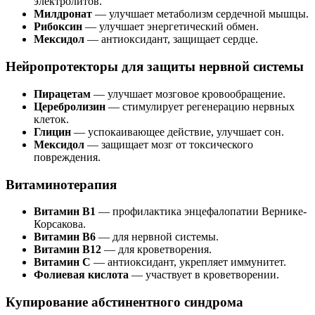
электролитов.
Милдронат
— улучшает метаболизм сердечной мышцы.
Рибоксин
— улучшает энергетический обмен.
Мексидол
— антиоксидант, защищает сердце.
Нейропротекторы для защиты нервной системы
Пирацетам
— улучшает мозговое кровообращение.
Церебролизин
— стимулирует регенерацию нервных
клеток.
Глицин
— успокаивающее действие, улучшает сон.
Мексидол
— защищает мозг от токсического
повреждения.
Витаминотерапия
Витамин B1
— профилактика энцефалопатии Вернике-
Корсакова.
Витамин B6
— для нервной системы.
Витамин B12
— для кроветворения.
Витамин C
— антиоксидант, укрепляет иммунитет.
Фолиевая кислота
— участвует в кроветворении.
Купирование абстинентного синдрома