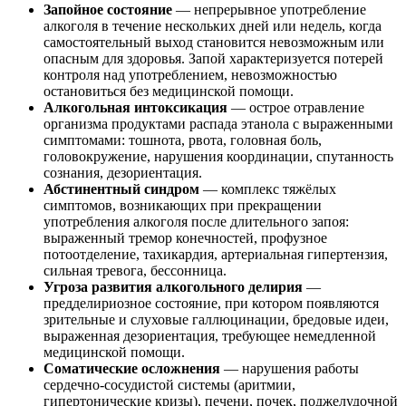
Запойное состояние
— непрерывное употребление
алкоголя в течение нескольких дней или недель, когда
самостоятельный выход становится невозможным или
опасным для здоровья. Запой характеризуется потерей
контроля над употреблением, невозможностью
остановиться без медицинской помощи.
Алкогольная интоксикация
— острое отравление
организма продуктами распада этанола с выраженными
симптомами: тошнота, рвота, головная боль,
головокружение, нарушения координации, спутанность
сознания, дезориентация.
Абстинентный синдром
— комплекс тяжёлых
симптомов, возникающих при прекращении
употребления алкоголя после длительного запоя:
выраженный тремор конечностей, профузное
потоотделение, тахикардия, артериальная гипертензия,
сильная тревога, бессонница.
Угроза развития алкогольного делирия
—
предделириозное состояние, при котором появляются
зрительные и слуховые галлюцинации, бредовые идеи,
выраженная дезориентация, требующее немедленной
медицинской помощи.
Соматические осложнения
— нарушения работы
сердечно-сосудистой системы (аритмии,
гипертонические кризы), печени, почек, поджелудочной