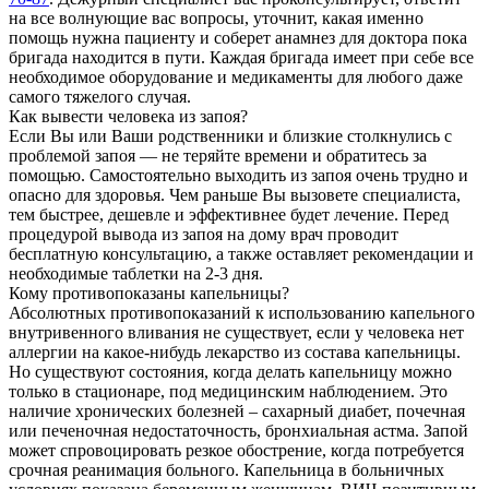
на все волнующие вас вопросы, уточнит, какая именно
помощь нужна пациенту и соберет анамнез для доктора пока
бригада находится в пути. Каждая бригада имеет при себе все
необходимое оборудование и медикаменты для любого даже
самого тяжелого случая.
Как вывести человека из запоя?
Если Вы или Ваши родственники и близкие столкнулись с
проблемой запоя — не теряйте времени и обратитесь за
помощью. Самостоятельно выходить из запоя очень трудно и
опасно для здоровья. Чем раньше Вы вызовете специалиста,
тем быстрее, дешевле и эффективнее будет лечение. Перед
процедурой вывода из запоя на дому врач проводит
бесплатную консультацию, а также оставляет рекомендации и
необходимые таблетки на 2-3 дня.
Кому противопоказаны капельницы?
Абсолютных противопоказаний к использованию капельного
внутривенного вливания не существует, если у человека нет
аллергии на какое-нибудь лекарство из состава капельницы.
Но существуют состояния, когда делать капельницу можно
только в стационаре, под медицинским наблюдением. Это
наличие хронических болезней – сахарный диабет, почечная
или печеночная недостаточность, бронхиальная астма. Запой
может спровоцировать резкое обострение, когда потребуется
срочная реанимация больного. Капельница в больничных