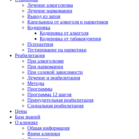
Лечение алкоголизма
Лечение наркомании
Вывод из запоя
Капельница от алкоголя и наркотиков
Кодировка
Кодировка от алкоголя
Кодировка от табакокурения
Психиатрия
Тестирование на наркотики
Реабилитация
При алкоголизме
При наркомании
При солевой зависимости
Лечение и реабилитация
Методы
Программы
Программа 12 шагов
Принудительная реабилитация
Социальная реабилитация
Цены
База знаний
О клинике
Общая информация
Врачи клиники