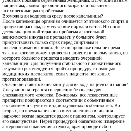
условиях показана беременным женщинам, ВИЧ-позитивным
пациентам, людям преклонного возраста и больным с
психическими расстройствами.
Возможна ли кодировка сразу после капельницы?
После капельницы организм очищается от этилового спирта и
продуктов распада, самочувствие нормализуется. Но после
детоксикационной терапии проблема алкогольной
зависимости никуда не пропадает, у больного будет
присутствовать только страх перед спиртным и
последствиями выпивки. Через непродолжительное время
тяга к алкоголю может привести пациента к новому запою, из
которого больного придется выводить очередной
капельницей. Для получения стабильного положительного
результата рекомендуется пройти процедуру с помощью
медицинских препаратов, если у пациента нет явных
противопоказаний.
Опасно ли ставить капельницу для вывода пациента из запоя?
Инфузионная терапия совершенно безопасна для
алкозависимого человека. Во-первых, все лекарственные
препараты подбираются в соответствии с объективным
состоянием и с учетом индивидуальных особенностей. Во-
вторых, во время капельного внутривенного вливания
нарколог всегда находится рядом с пациентом, контролирует
его самочувствие. Перед процедурой обязательно измерение
артериального давления и пульса, врач проводит сбор