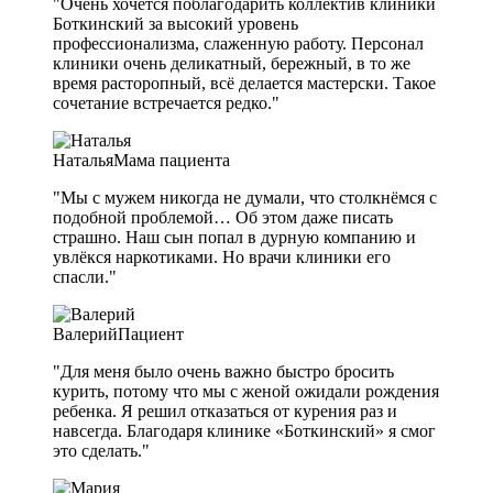
"Очень хочется поблагодарить коллектив клиники
Боткинский за высокий уровень
профессионализма, слаженную работу. Персонал
клиники очень деликатный, бережный, в то же
время расторопный, всё делается мастерски. Такое
сочетание встречается редко."
Наталья
Мама пациента
"Мы с мужем никогда не думали, что столкнёмся с
подобной проблемой… Об этом даже писать
страшно. Наш сын попал в дурную компанию и
увлёкся наркотиками. Но врачи клиники его
спасли."
Валерий
Пациент
"Для меня было очень важно быстро бросить
курить, потому что мы с женой ожидали рождения
ребенка. Я решил отказаться от курения раз и
навсегда. Благодаря клинике «Боткинский» я смог
это сделать."