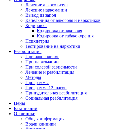
Лечение алкоголизма
Лечение наркомании
Вывод из запоя
Капельница от алкоголя и наркотиков
Кодировка
Кодировка от алкоголя
Кодировка от табакокурения
Психиатрия
Тестирование на наркотики
Реабилитация
При алкоголизме
При наркомании
При солевой зависимости
Лечение и реабилитация
Методы
Программы
Программа 12 шагов
Принудительная реабилитация
Социальная реабилитация
Цены
База знаний
О клинике
Общая информация
Врачи клиники