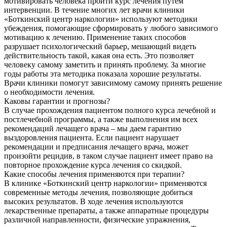
мотивировать человека пройти курс лечения путем
интервенции. В течение многих лет врачи клиники
«Боткинский центр наркологии» используют методики
убеждения, помогающие сформировать у любого зависимого
мотивацию к лечению. Применение таких способов
разрушает психологический барьер, мешающий видеть
действительность такой, какая она есть. Это позволяет
человеку самому заметить и принять проблему. За многие
годы работы эта методика показала хорошие результаты.
Врачи клиники помогут зависимому самому принять решение
о необходимости лечения.
Каковы гарантии и прогнозы?
В случае прохождения пациентом полного курса лечебной и
постлечебной программы, а также выполнения им всех
рекомендаций лечащего врача – мы даем гарантию
выздоровления пациента. Если пациент нарушает
рекомендации и предписания лечащего врача, может
произойти рецидив, в таком случае пациент имеет право на
повторное прохождение курса лечения со скидкой.
Какие способы лечения применяются при терапии?
В клинике «Боткинский центр наркологии» применяются
современные методы лечения, позволяющие добиться
высоких результатов. В ходе лечения используются
лекарственные препараты, а также аппаратные процедуры
различной направленности, физические упражнения,