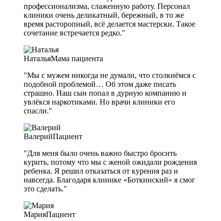
профессионализма, слаженную работу. Персонал
клиники очень деликатный, бережный, в то же
время расторопный, всё делается мастерски. Такое
сочетание встречается редко."
Наталья
Мама пациента
"Мы с мужем никогда не думали, что столкнёмся с
подобной проблемой… Об этом даже писать
страшно. Наш сын попал в дурную компанию и
увлёкся наркотиками. Но врачи клиники его
спасли."
Валерий
Пациент
"Для меня было очень важно быстро бросить
курить, потому что мы с женой ожидали рождения
ребенка. Я решил отказаться от курения раз и
навсегда. Благодаря клинике «Боткинский» я смог
это сделать."
Мария
Пациент