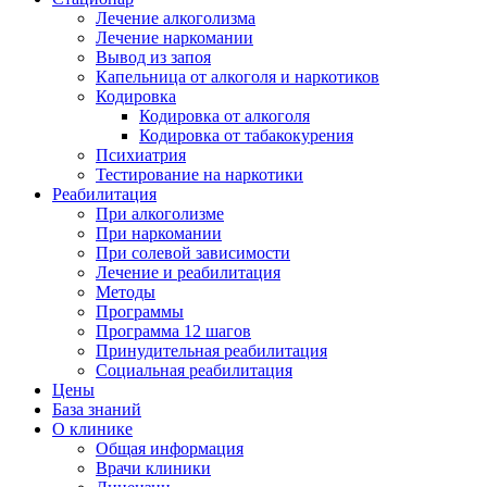
Лечение алкоголизма
Лечение наркомании
Вывод из запоя
Капельница от алкоголя и наркотиков
Кодировка
Кодировка от алкоголя
Кодировка от табакокурения
Психиатрия
Тестирование на наркотики
Реабилитация
При алкоголизме
При наркомании
При солевой зависимости
Лечение и реабилитация
Методы
Программы
Программа 12 шагов
Принудительная реабилитация
Социальная реабилитация
Цены
База знаний
О клинике
Общая информация
Врачи клиники