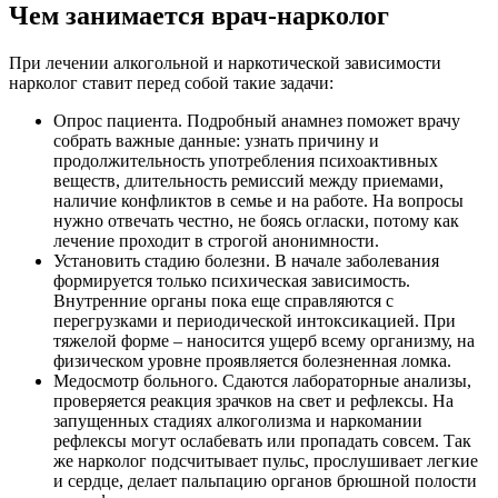
Чем занимается врач-нарколог
При лечении алкогольной и наркотической зависимости
нарколог ставит перед собой такие задачи:
Опрос пациента. Подробный анамнез поможет врачу
собрать важные данные: узнать причину и
продолжительность употребления психоактивных
веществ, длительность ремиссий между приемами,
наличие конфликтов в семье и на работе. На вопросы
нужно отвечать честно, не боясь огласки, потому как
лечение проходит в строгой анонимности.
Установить стадию болезни. В начале заболевания
формируется только психическая зависимость.
Внутренние органы пока еще справляются с
перегрузками и периодической интоксикацией. При
тяжелой форме – наносится ущерб всему организму, на
физическом уровне проявляется болезненная ломка.
Медосмотр больного. Сдаются лабораторные анализы,
проверяется реакция зрачков на свет и рефлексы. На
запущенных стадиях алкоголизма и наркомании
рефлексы могут ослабевать или пропадать совсем. Так
же нарколог подсчитывает пульс, прослушивает легкие
и сердце, делает пальпацию органов брюшной полости