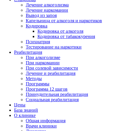
Лечение алкоголизма
Лечение наркомании
Вывод из запоя
Капельница от алкоголя и наркотиков
Кодировка
Кодировка от алкоголя
Кодировка от табакокурения
Психиатрия
Тестирование на наркотики
Реабилитация
При алкоголизме
При наркомании
При солевой зависимости
Лечение и реабилитация
Методы
Программы
Программа 12 шагов
Принудительная реабилитация
Социальная реабилитация
Цены
База знаний
О клинике
Общая информация
Врачи клиники