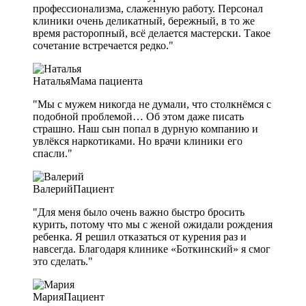
профессионализма, слаженную работу. Персонал
клиники очень деликатный, бережный, в то же
время расторопный, всё делается мастерски. Такое
сочетание встречается редко."
Наталья
Мама пациента
"Мы с мужем никогда не думали, что столкнёмся с
подобной проблемой… Об этом даже писать
страшно. Наш сын попал в дурную компанию и
увлёкся наркотиками. Но врачи клиники его
спасли."
Валерий
Пациент
"Для меня было очень важно быстро бросить
курить, потому что мы с женой ожидали рождения
ребенка. Я решил отказаться от курения раз и
навсегда. Благодаря клинике «Боткинский» я смог
это сделать."
Мария
Пациент