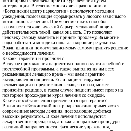
мотивировать человека пройти курс лечения путем
интервенции. В течение многих лет врачи клиники
«Боткинский центр наркологии» используют методики
убеждения, помогающие сформировать у любого зависимого
мотивацию к лечению. Применение таких способов
разрушает психологический барьер, мешающий видеть
действительность такой, какая она есть. Это позволяет
человеку самому заметить и принять проблему. За многие
годы работы эта методика показала хорошие результаты.
Врачи клиники помогут зависимому самому принять решение
о необходимости лечения.
Каковы гарантии и прогнозы?
В случае прохождения пациентом полного курса лечебной и
постлечебной программы, а также выполнения им всех
рекомендаций лечащего врача – мы даем гарантию
выздоровления пациента. Если пациент нарушает
рекомендации и предписания лечащего врача, может
произойти рецидив, в таком случае пациент имеет право на
повторное прохождение курса лечения со скидкой.
Какие способы лечения применяются при терапии?
В клинике «Боткинский центр наркологии» применяются
современные методы лечения, позволяющие добиться
высоких результатов. В ходе лечения используются
лекарственные препараты, а также аппаратные процедуры
различной направленности, физические упражнения,