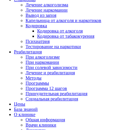
Лечение алкоголизма
Лечение наркомании
Вывод из запоя
Капельница от алкоголя и наркотиков
Кодировка
Кодировка от алкоголя
Кодировка от табакокурения
Психиатрия
Тестирование на наркотики
Реабилитация
При алкоголизме
При наркомании
При солевой зависимости
Лечение и реабилитация
Методы
Программы
Программа 12 шагов
Принудительная реабилитация
Социальная реабилитация
Цены
База знаний
О клинике
Общая информация
Врачи клиники