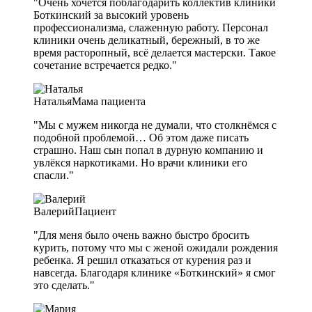
"Очень хочется поблагодарить коллектив клиники
Боткинский за высокий уровень
профессионализма, слаженную работу. Персонал
клиники очень деликатный, бережный, в то же
время расторопный, всё делается мастерски. Такое
сочетание встречается редко."
Наталья
Мама пациента
"Мы с мужем никогда не думали, что столкнёмся с
подобной проблемой… Об этом даже писать
страшно. Наш сын попал в дурную компанию и
увлёкся наркотиками. Но врачи клиники его
спасли."
Валерий
Пациент
"Для меня было очень важно быстро бросить
курить, потому что мы с женой ожидали рождения
ребенка. Я решил отказаться от курения раз и
навсегда. Благодаря клинике «Боткинский» я смог
это сделать."