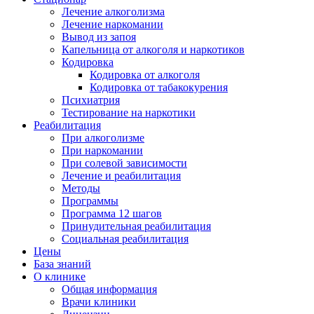
Лечение алкоголизма
Лечение наркомании
Вывод из запоя
Капельница от алкоголя и наркотиков
Кодировка
Кодировка от алкоголя
Кодировка от табакокурения
Психиатрия
Тестирование на наркотики
Реабилитация
При алкоголизме
При наркомании
При солевой зависимости
Лечение и реабилитация
Методы
Программы
Программа 12 шагов
Принудительная реабилитация
Социальная реабилитация
Цены
База знаний
О клинике
Общая информация
Врачи клиники