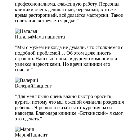
профессионализма, слаженную работу. Персонал
клиники очень деликатный, бережный, в то же
время расторопный, всё делается мастерски. Такое
сочетание встречается редко."
Наталья
Мама пациента
"Мы с мужем никогда не думали, что столкнёмся с
подобной проблемой… Об этом даже писать
страшно. Наш сын попал в дурную компанию и
увлёкся наркотиками. Но врачи клиники его
спасли."
Валерий
Пациент
"Для меня было очень важно быстро бросить
курить, потому что мы с женой ожидали рождения
ребенка. Я решил отказаться от курения раз и
навсегда. Благодаря клинике «Боткинский» я смог
это сделать."
Мария
Пациент