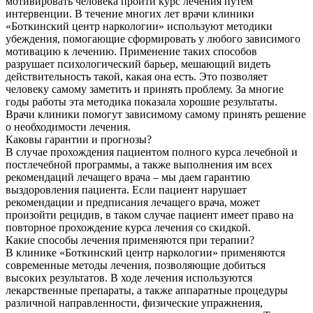
мотивировать человека пройти курс лечения путем
интервенции. В течение многих лет врачи клиники
«Боткинский центр наркологии» используют методики
убеждения, помогающие сформировать у любого зависимого
мотивацию к лечению. Применение таких способов
разрушает психологический барьер, мешающий видеть
действительность такой, какая она есть. Это позволяет
человеку самому заметить и принять проблему. За многие
годы работы эта методика показала хорошие результаты.
Врачи клиники помогут зависимому самому принять решение
о необходимости лечения.
Каковы гарантии и прогнозы?
В случае прохождения пациентом полного курса лечебной и
постлечебной программы, а также выполнения им всех
рекомендаций лечащего врача – мы даем гарантию
выздоровления пациента. Если пациент нарушает
рекомендации и предписания лечащего врача, может
произойти рецидив, в таком случае пациент имеет право на
повторное прохождение курса лечения со скидкой.
Какие способы лечения применяются при терапии?
В клинике «Боткинский центр наркологии» применяются
современные методы лечения, позволяющие добиться
высоких результатов. В ходе лечения используются
лекарственные препараты, а также аппаратные процедуры
различной направленности, физические упражнения,