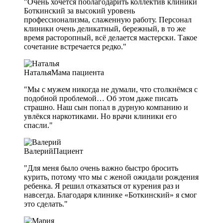
"Очень хочется поблагодарить коллектив клиники
Боткинский за высокий уровень
профессионализма, слаженную работу. Персонал
клиники очень деликатный, бережный, в то же
время расторопный, всё делается мастерски. Такое
сочетание встречается редко."
Наталья
Мама пациента
"Мы с мужем никогда не думали, что столкнёмся с
подобной проблемой… Об этом даже писать
страшно. Наш сын попал в дурную компанию и
увлёкся наркотиками. Но врачи клиники его
спасли."
Валерий
Пациент
"Для меня было очень важно быстро бросить
курить, потому что мы с женой ожидали рождения
ребенка. Я решил отказаться от курения раз и
навсегда. Благодаря клинике «Боткинский» я смог
это сделать."