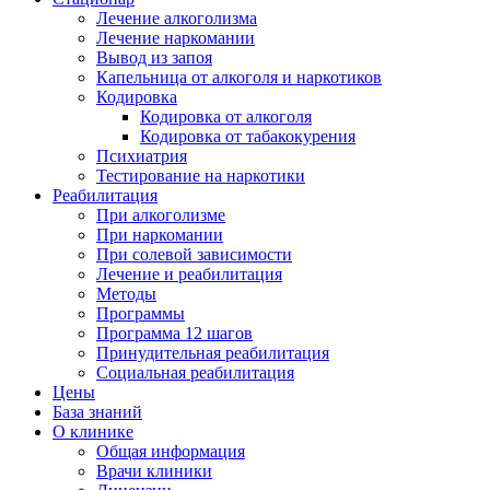
Лечение алкоголизма
Лечение наркомании
Вывод из запоя
Капельница от алкоголя и наркотиков
Кодировка
Кодировка от алкоголя
Кодировка от табакокурения
Психиатрия
Тестирование на наркотики
Реабилитация
При алкоголизме
При наркомании
При солевой зависимости
Лечение и реабилитация
Методы
Программы
Программа 12 шагов
Принудительная реабилитация
Социальная реабилитация
Цены
База знаний
О клинике
Общая информация
Врачи клиники